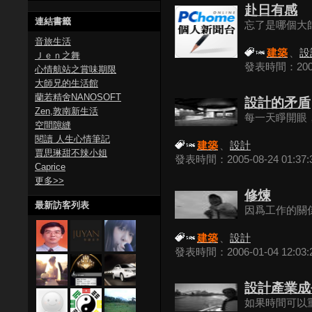
赴日有感
連結書籤
忘了是哪個大師
音旅生活
建築
、
設
Ｊｅｎ之舞
發表時間：2005-
心情航站之賞味期限
大師兄的生活館
蘭若精舍NANOSOFT
設計的矛盾
Zen,敦南新生活
每一天睜開眼，
空間隙縫
閱讀 人生心情筆記
建築
、
設計
賈思琳甜不辣小姐
發表時間：2005-08-24 01:37:
Caprice
更多
>>
修煉
最新訪客列表
因爲工作的關係
建築
、
設計
發表時間：2006-01-04 12:03:
設計產業成
如果時間可以重