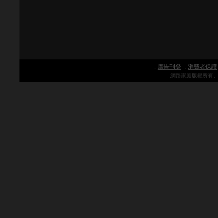
廣告刊登
消費者保護
．
．
網路家庭版權所有、轉載必究