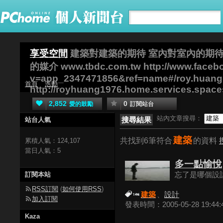
享受空間
建築對建築的期待 室內對室內的期待
的媒介 www.tbdc.com.tw http://www.faceb
v=app_2347471856&ref=name#/roy.huan
首頁
活動
http://royhuang1976.home.services.spaces
2,852
0
愛的鼓勵
訂閱站台
站內文章搜尋：
搜尋結果
站台人氣
建築
共找到6筆符合
的資料
累積人氣：
124,107
當日人氣：
5
多一點愉悅
訂閱本站
忘了是哪個設計
RSS訂閱
(
如何使用RSS
)
建築
、
設計
加入訂閱
發表時間：2005-05-28 19:44:
Kaza