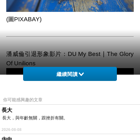
(圖PIXABAY)
潘威倫引退形象影片：DU My Best ∣ The Glory
Of Unilions
繼續閱讀
你可能感興趣的文章
長大
長大，與年齡無關，跟挫折有關。
2026-08-08
内向