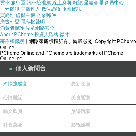
買車
旅行團
汽車險推薦
線上麻將
雜誌
星座命理
會員中心
一元簡訊
直播達人
數位憑證
企業簡訊
買網址
虛擬主機
企業郵件
廣告刊登
隱私權聲明
《上一篇》
深夜收音機
消費者保護
兒童網路安全
《下一篇》
《傳奇42號》- 觀後感
About PChome
投資人聯絡
徵才
著作權保護
｜網路家庭版權所有、轉載必究
‧Copyright PChome
Online
PChome Online and PChome are trademarks of PChome
Online Inc.
個人新聞台
深夜收音機
上一篇：
快速發文
最新文章
巷弄裡吹著自由主義的風
下一篇：
心情雜記
美食饗宴
藝文欣賞
旅遊玩家
社會萬象
影視娛樂