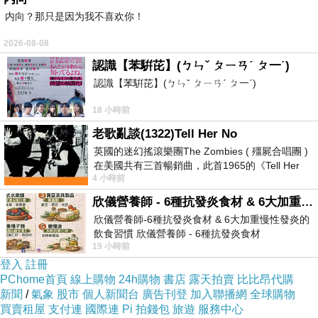
内向？那只是因为我不喜欢你！
我的青春我的回憶，濃縮成為2分鐘，好感動
2026-08-08
認識【苯騈芘】(ㄅㄣˇ ㄆㄧㄢˊ ㄆ一ˊ)
潘威倫引退形象影片
認識【苯騈芘】(ㄅㄣˇ ㄆㄧㄢˊ ㄆ一ˊ)
0:16
謝長亨、
0:29
林岳平、
0:31
洪一中、
0:36
林
18 小時前
泓育、
0:40
高國慶、
0:42
潘武雄、
0:47
高志綱、
老歌亂談(1322)Tell Her No
0:54
何信標、
1:11
彭政閔、
1:17
林智勝、
1:24
胡
英國的迷幻搖滾樂團The Zombies ( 殭屍合唱團 )
金龍、
1:25
陳鏞基、
1:27
陳金鋒、
1:32
王建民
在美國共有三首暢銷曲，此首1965的《Tell Her
4 小時前
No》即為其中之一，在告示牌百大單曲
欣儀營養師 - 6種抗發炎食材 & 6大加重慢性發炎的飲食習慣
參考來源：
欣儀營養師-6種抗發炎食材 & 6大加重慢性發炎的
周思齊的引退賽，帶來核爆的反響
飲食習慣 欣儀營養師 - 6種抗發炎食材
19 小時前
https://www.facebook.com/photo/?fbid=147
中職40歲世代選手引退潮 下一個一起打到40歲
登入
註冊
的世代是否能一路接棒下去？
PChome首頁
線上購物
24h購物
書店
露天拍賣
比比昂代購
新聞
/
氣象
股市
個人新聞台
廣告刊登
加入聯播網
全球購物
買賣租屋
支付連
國際連
Pi 拍錢包
旅遊
服務中心