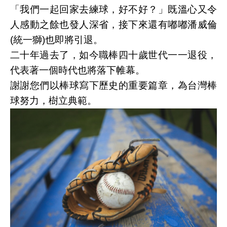
「我們一起回家去練球，好不好？」既溫心又令
人感動之餘也發人深省，接下來還有嘟嘟潘威倫
(統一獅)也即將引退。
二十年過去了，如今職棒四十歲世代一一退役，
代表著一個時代也將落下帷幕。
謝謝您們以棒球寫下歷史的重要篇章，為台灣棒
球努力，樹立典範。