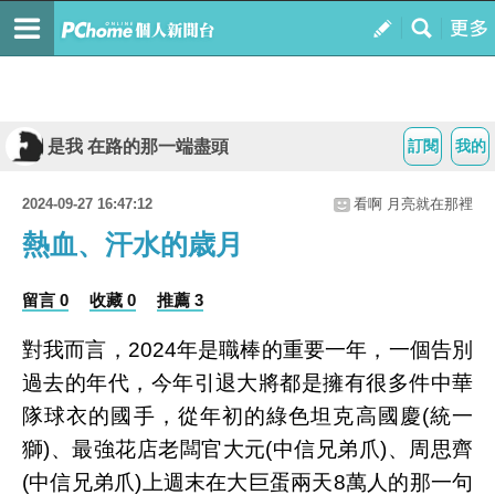
是我 在路的那一端盡頭
訂閱
我的
2024-09-27 16:47:12
看啊 月亮就在那裡
熱血、汗水的歳月
留言 0
收藏 0
推薦 3
對我而言，2024年是職棒的重要一年，一個告別
過去的年代，今年引退大將都是擁有很多件中華
隊球衣的國手，從年初的綠色坦克高國慶(統一
獅)、最強花店老闆官大元(中信兄弟爪)、周思齊
(中信兄弟爪)上週末在大巨蛋兩天8萬人的那一句