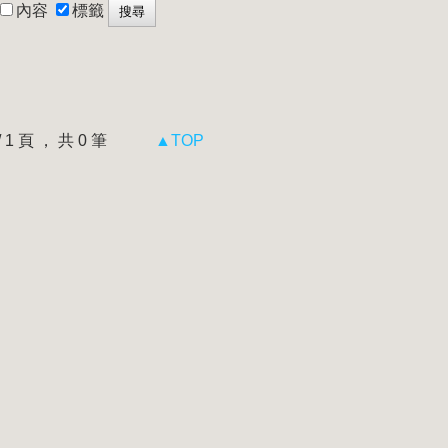
內容
標籤
 / 1 頁 ， 共 0 筆
▲TOP