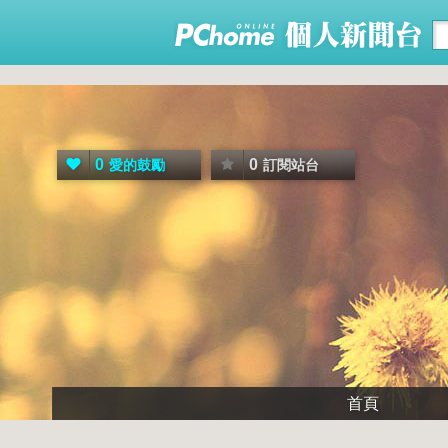
0
0
愛的鼓勵
訂閱站台
首頁