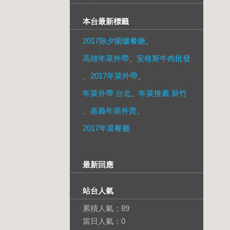
本台最新標籤
2017除夕圍爐餐廳
、
高雄年菜外帶
、
安格斯牛肉批發
、
2017年菜外帶
、
年菜外帶 台北
、
年菜推薦 新竹
、
嘉義年菜外賣
、
2017年菜餐廳
最新回應
站台人氣
累積人氣：
89
當日人氣：
0