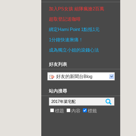
加入PS女孩 組隊瘋搶2百萬
超取登記送咖啡
綁定Hami Point 1點抵1元
1分鐘快速揪痛！
成為獨立小姐的滾錢心法
好友列表
好友的新聞台Blog
站內搜尋
標題
內容
標籤