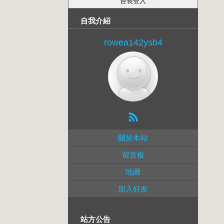
自我介紹
rowea142ysb4
關於本站
留言板
地圖
加入好友
站方公告