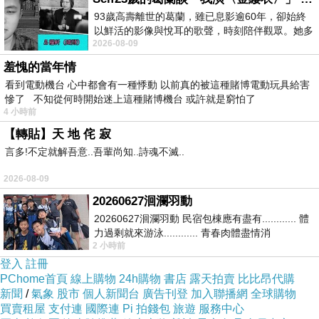
與前役對巫師如出一轍，湖人在上半場打來攻勢
93歲高壽離世的葛蘭，雖已息影逾60年，卻始終
以鮮活的影像與悅耳的歌聲，時刻陪伴觀眾。她多
相當猛烈，團隊命中率高達58.7%之下，取得多
2026-08-09
才多藝、陽光開朗的形象，不僅保留在電影
達11分領先，眼看終止連敗有望。
羞愧的當年情
看到電動機台 心中都會有一種悸動 以前真的被這種賭博電動玩具給害
慘了 不知從何時開始迷上這種賭博機台 或許就是窮怕了
但自下半場開始，公牛大將巴特勒(Jimmy Butler)
4 小時前
開始發威，這位本季首度入選明星賽肯定的好手
【轉貼】天 地 侘 寂
正規賽終了前連拿關鍵7分，加上賈索(Pau
言多!不定就解吾意..吾輩尚知..詩魂不滅..
Gasol)終場前11秒補進羅斯(Derrick Rose)的失
2026-08-09
手上籃，公牛奇蹟似的以98平將比賽逼入延長。
20260627洄瀾羽動
20260627洄瀾羽動 民宿包棟應有盡有............ 體
首度延長賽羅斯率先砍進三分彈，隨後賈索更包
力過剩就來游泳............ 青春肉體盡情消
2 小時前
磨............ 晚餐不必
圍爐酸菜白肉鍋
辦5分，眼看公牛就要取得勝
登入
註冊
利，但關鍵16.2秒，湖人希爾砍進20呎遠距離一
PChome首頁
線上購物
24h購物
書店
露天拍賣
比比昂代購
新聞
擊，雙方又進入2度延長。
/
氣象
股市
個人新聞台
廣告刊登
加入聯播網
全球購物
買賣租屋
支付連
國際連
Pi 拍錢包
旅遊
服務中心