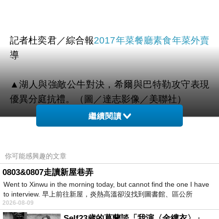
記者杜奕君／綜合報
2017年菜餐廳
素食年菜外賣
導
▲湖人與強敵公牛對決，希爾與巴特勒攻守表現
優異分庭抗禮。（圖／達志影像／美聯社）
繼續閱讀
自1月10日擊敗魔術後便從未再嘗勝利滋味，苦
吞本世紀最長「9連敗」的湖人軍團，30日面對
你可能感興趣的文章
公牛一戰，靠著希爾(Jordan Hill)全場26分12籃
帶動下，艱辛的在二度延長賽中以123比118擊退
0803&0807走讀新屋巷弄
Went to Xinwu in the morning today, but cannot find the one I have
風城大軍，終結這波隊史次長的9連敗，也拿下1
to interview. 早上前往新屋，炎熱高溫卻沒找到圖書館、區公所
月份團隊第3勝。
2026-08-09
Self23歲的葛蘭談「我演〈金縷衣〉」 #戀上老電影 #粟子 #葛蘭