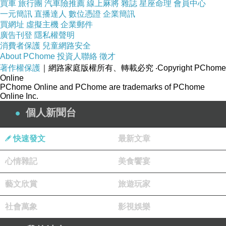
買車
旅行團
汽車險推薦
線上麻將
雜誌
星座命理
會員中心
▲賈索轉隊後首度返湖人主場，差點就扮演贏球
一元簡訊
直播達人
數位憑證
企業簡訊
買網址
虛擬主機
企業郵件
功臣。（圖／達志影像／美聯社）
廣告刊登
隱私權聲明
消費者保護
兒童網路安全
About PChome
投資人聯絡
徵才
第2度延長賽，雙方展開意志力與體能拚搏，公
著作權保護
｜網路家庭版權所有、轉載必究
‧Copyright PChome
牛兩大將羅斯明顯命中率下滑，巴特勒也撞傷腿
Online
PChome Online and PChome are trademarks of PChome
部，讓湖人逮住機會，艾靈頓連番飆分，最終紫
Online Inc.
金軍團總算以5分勝出。
個人新聞台
此戰湖人終止9連敗最大功臣首推希爾，全場他
快速發文
最新文章
拿下26分、12籃板、2火鍋，幾次關鍵的進球與
心情雜記
美食饗宴
籃板掌握，堪稱湖人贏球關鍵。射手艾靈頓也延
續火熱手感拿23分，新秀克拉克森(Jordan
藝文欣賞
旅遊玩家
Clarkson)18分、4籃板、3助攻。
社會萬象
影視娛樂
公牛全場以巴特勒猛砍35分、7籃板最佳，諾亞