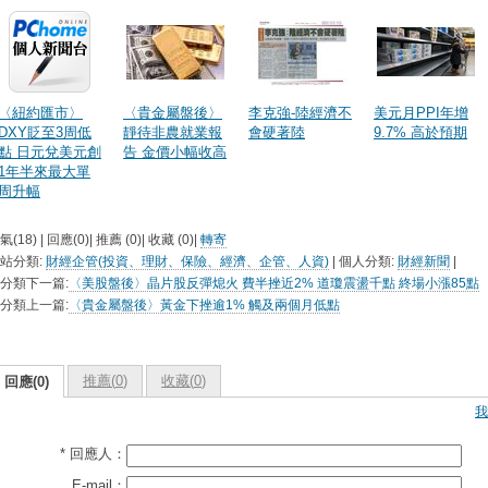
〈紐約匯市〉
〈貴金屬盤後〉
李克強-陸經濟不
美元月PPI年增
DXY貶至3周低
靜待非農就業報
會硬著陸
9.7% 高於預期
點 日元兌美元創
告 金價小幅收高
1年半來最大單
周升幅
氣(18) | 回應(0)| 推薦 (
0
)| 收藏 (
0
)|
轉寄
站分類:
財經企管(投資、理財、保險、經濟、企管、人資)
| 個人分類:
財經新聞
|
分類下一篇:
〈美股盤後〉晶片股反彈熄火 費半挫近2% 道瓊震盪千點 終場小漲85點
分類上一篇:
〈貴金屬盤後〉黃金下挫逾1% 觸及兩個月低點
推薦(
0
)
收藏(
0
)
回應(0)
我
* 回應人：
E-mail：