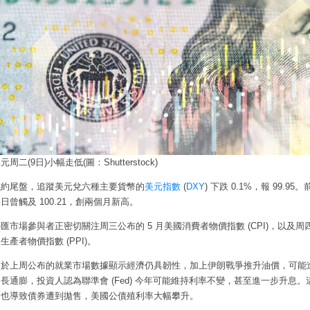
元周二(9日)小幅走低(圖：Shutterstock)
紐約尾盤，追蹤美元兌六種主要貨幣的
美元指數
(
DXY
) 下跌 0.1%，報 99.95
日曾觸及 100.21，創兩個月新高。
匯市場參與者正密切關注周三公布的 5 月美國消費者物價指數 (CPI)，以及周
生產者物價指數 (PPI)。
由於上周公布的就業市場數據顯示經濟仍具韌性，加上伊朗戰爭推升油價，可能
長通膨，投資人認為聯準會 (Fed) 今年可能維持利率不變，甚至進一步升息。
期也導致債券遭到拋售，美國公債殖利率大幅攀升。