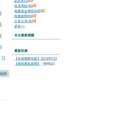
趴趴吃(20)
投資理財(45)
推薦基金專區(645)
美
稅務新聞(69)
文章分享(36)
美
更多
>>
美
本台最新標籤
加
最新回應
0
日
【容海國際投顧】2013/07/22
【報紙重點新聞】
, (悄悄話)
要檢舉