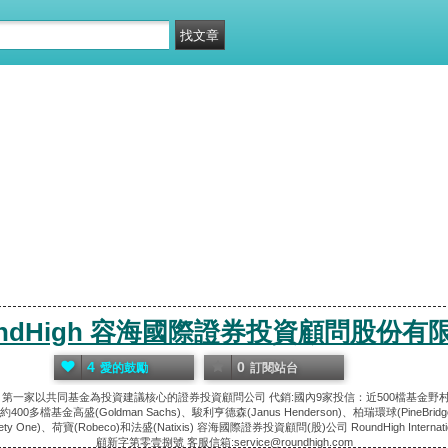
undHigh 容海國際證券投資顧問股份有
4
0
愛的鼓勵
訂閱站台
第一家以共同基金為投資建議核心的證券投資顧問公司 代銷:國內9家投信：近500檔基金
高盛(Goldman Sachs)、駿利亨德森(Janus Henderson)、柏瑞環球(PineBridge)、
 One)、荷寶(Robeco)和法盛(Natixis) 容海國際證券投資顧問(股)公司 RoundHigh Internation
顧新字第零壹捌號 客服信箱:service@roundhigh.com