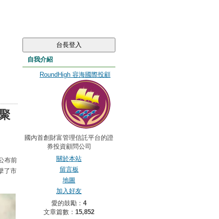
自我介紹
RoundHigh 容海國際投顧
聚
國內首創財富管理信託平台的證
券投資顧問公司
關於本站
公布前
留言板
擊了市
地圖
加入好友
愛的鼓勵：
4
文章篇數：
15,852