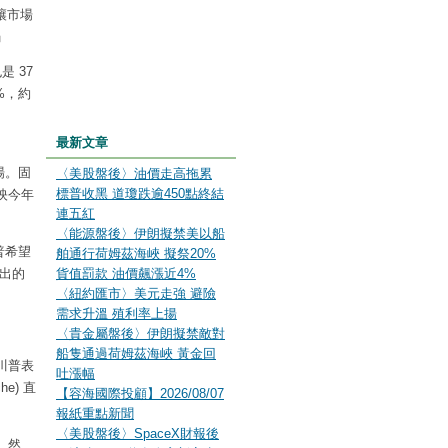
能讓市場
」
是 37
%，約
最新文章
立場。固
〈美股盤後〉油價走高拖累
標普收黑 道瓊跌逾450點終結
映今年
連五紅
〈能源盤後〉伊朗擬禁美以船
普希望
舶通行荷姆茲海峽 擬祭20%
發出的
貨值罰款 油價飆漲近4%
〈紐約匯市〉美元走強 避險
需求升溫 殖利率上揚
〈貴金屬盤後〉伊朗擬禁敵對
船隻通過荷姆茲海峽 黃金回
川普表
吐漲幅
e) 直
【容海國際投顧】2026/08/07
報紙重點新聞
〈美股盤後〉SpaceX財報後
。然