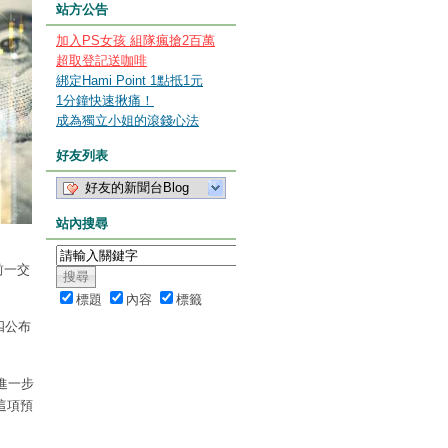
站方公告
加入PS女孩 組隊瘋搶2百萬
超取登記送咖啡
綁定Hami Point 1點抵1元
1分鐘快速揪痛！
成為獨立小姐的滾錢心法
好友列表
好友的新聞台Blog
站內搜尋
。前一交
標題
內容
標籤
四公布
進一步
這項預