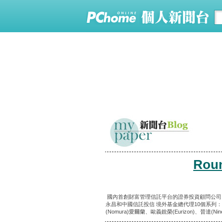
Ro
國內首創財富管理信託平台的證券投資顧問公司 
永昌和中國信託投信 境外基金總代理10個系列：約400多檔基金
(Nomura)愛爾蘭、歐義銳榮(Eurizon)、晉達(Ninety