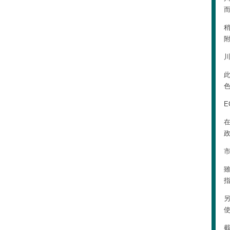
稍
色
E
市
截