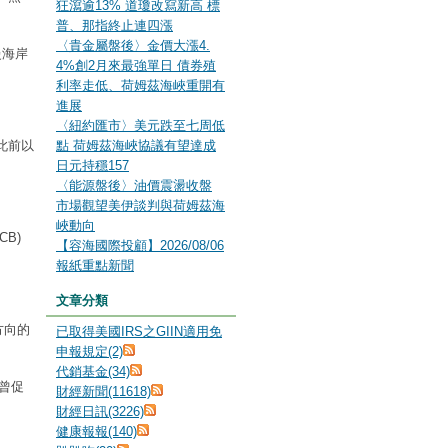
狂瀉逾13% 道瓊改寫新高 標
普、那指終止連四漲
〈貴金屬盤後〉金價大漲4.
曼海岸
4%創2月來最強單日 債券殖
利率走低、荷姆茲海峽重開有
進展
〈紐約匯市〉美元跌至七周低
此前以
點 荷姆茲海峽協議有望達成
日元持穩157
〈能源盤後〉油價震盪收盤
市場觀望美伊談判與荷姆茲海
峽動向
B)
【容海國際投顧】2026/08/06
報紙重點新聞
。
文章分類
方向的
已取得美國IRS之GIIN適用免
申報規定(2)
代銷基金(34)
去曾促
財經新聞(11618)
財經日訊(3226)
健康報報(140)