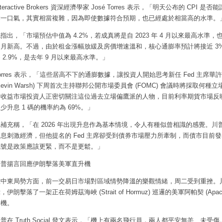
nteractive Brokers 資深經濟學家 José Torres 表示，「明天公布的 CPI 是否
鬆一口氣，其實相當複雜，因為即使數據符合預期，也已經處於相當高的水準。
指出，「市場預估中值為 4.2%，若成真將是自 2023 年 4 月以來最高水準，也
個月新高。不過，由於租金漲幅放緩及房價增速溫和，核心通膨率預計將接近 3
 2.9%，是去年 9 月以來最高水準。」
orres 表示，「這些居高不下的通膨數據，讓投資人開始思考新任 Fed 主席華許
Kevin Warsh) 下周首次主持聯邦公開市場委員會 (FOMC) 會議時將採取何種
定收益市場投資人正密切關注這位過去立場偏鷹派的人物，目前利率期貨市場反
少升息 1 碼的機率約為 69%。」
補充稱，「在 2026 年出現升息作為基本情境，令人有種似曾相識的感覺。川
降息刺激經濟，但他提名的 Fed 主席卻受到債券市場壓力所牽制，而債市目前
訊號是政策應該更緊，而不是更鬆。」
川普揚言回應伊朗擊落美軍直升機
在中東局勢方面，前一交易日市場對區域情勢降溫的樂觀情緒，周二受到重挫。
，伊朗擊落了一架正在荷姆茲海峽 (Strait of Hormuz) 巡邏的美軍阿帕契 (Apach
升機。
普在 Truth Social 發文表示，「機上有兩名飛行員，兩人都平安無恙、未受傷