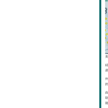
美
易
外
的
助