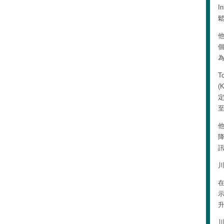
I
他
為
T
(
至
他
示
川