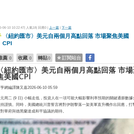
6-06-10 10:22:47| 人氣18| 回應0 |
上一篇
|
下一篇
〈紐約匯市〉美元自兩個月高點回落 市場聚焦美國
CPI
推薦
收藏
轉貼
訂閱站台
0
0
0
〈紐約匯市〉美元自兩個月高點回落 市場
焦美國CPI
鉅亨網編譯陳又嘉
2026-06-10 05:59
元周二 (9 日) 小幅走低，投資人在一項可能大幅影響利率預期的關鍵通膨數據
保持謹慎。同時，美國總統川普誓言將對伊朗擊落一架美軍直升機作出回應，打
場對華府與德黑蘭達成和平協議的期待。