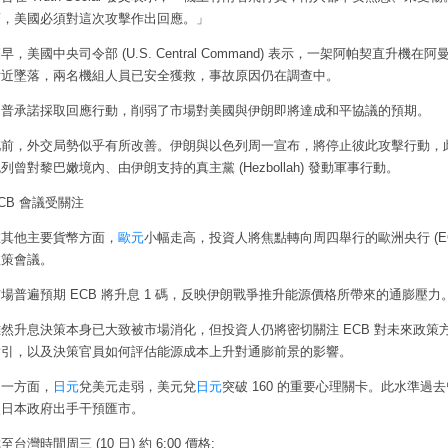
而，美國必須對這次攻擊作出回應。」
早，美國中央司令部 (U.S. Central Command) 表示，一架阿帕契直升機在阿
附近墜落，兩名機組人員已安全獲救，事故原因仍在調查中。
川普承諾採取回應行動，削弱了市場對美國與伊朗即將達成和平協議的預期。
此前，外交局勢似乎有所改善。伊朗與以色列周一宣布，將停止彼此攻擊行動，
列曾對黎巴嫩境內、由伊朗支持的真主黨 (Hezbollah) 發動軍事行動。
CB
會議受關注
在其他主要貨幣方面，
歐元
小幅走高，投資人將焦點轉向周四舉行的歐洲央行 (EC
政策會議。
場普遍預期 ECB 將升息 1 碼，反映伊朗戰爭推升能源價格所帶來的通膨壓力
雖然升息決策本身已大致被市場消化，但投資人仍將密切關注 ECB 對未來政策
指引，以及決策官員如何評估能源成本上升對通膨前景的影響。
另一方面，
日元
兌美元走弱，美元兌
日元
突破 160 的重要心理關卡。此水準過
使日本政府出手干預匯市。
至台灣時間周三 (10 日) 約 6:00 價格: