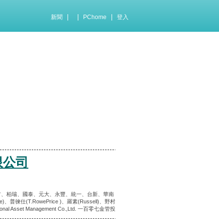
|
|
|
新聞
PChome
登入
限公司
野村、柏瑞、國泰、元大、永豐、統一、台新、華南
普徠仕(T.RowePrice )、羅素(Russell)、野村
al Asset Management Co.,Ltd. 一百零七金管投