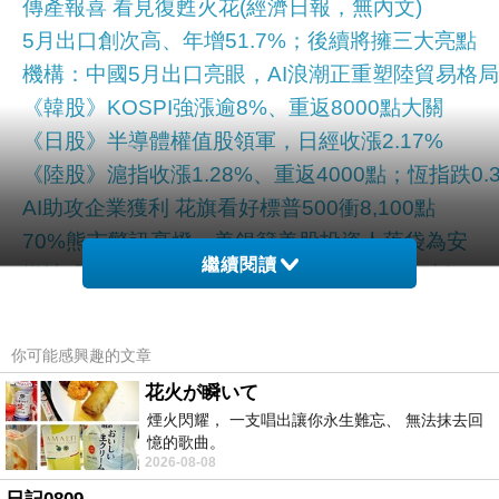
傳產報喜 看見復甦火花(經濟日報，無內文)
5月出口創次高、年增51.7%；後續將擁三大亮點
機構：中國5月出口亮眼，AI浪潮正重塑陸貿易格局
《韓股》KOSPI強漲逾8%、重返8000點大關
《日股》半導體權值股領軍，日經收漲2.17%
《陸股》滬指收漲1.28%、重返4000點；恆指跌0.3
AI助攻企業獲利 花旗看好標普500衝8,100點
70%熊市警訊亮燈、美銀籲美股投資人落袋為安
繼續閱讀
燃油成本暴增千億美元 全球航空業獲利恐腰斬
日本貨幣供給量M3創史高；M2增幅2年來最大
日本貨幣供給量M3創史高；M2增幅2年來最大
你可能感興趣的文章
外資續加碼日股；日人大賣海外股票、史上第3高
花火が瞬いて
川普：Fed沒理由升息(經濟日報，無內文)
煙火閃耀， 一支唱出讓你永生難忘、 無法抹去回
《美債》非農超強勁 30年債殖利率重登5%關卡
憶的歌曲。
2026-08-08
調查：9成專家預期日銀6月升息；"年內再1次"