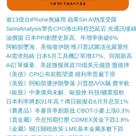
逾13億台iPhone無緣用 蘋果Siri AI熱度受限
SemiAnalysis警告CPO推出時程恐延宕 光通訊慘
油價揚 日本PPI創歷史新高、年增率衝破6%
阿帕契墜海、美報復伊朗 惟川普試圖淡化嚴重性
AI需求熱絡 日本5月工具機訂單增37%、同期新高
AI訂單爆量、美超微擬籌資70億美元備貨 盤後摔
《美債》CPI公布前觀望濃 殖利率普遍下滑
《美股》阿帕契遭伊朗擊落 川普怒/VIX飆 費半軟
《歐股》中東僵局未解、歐股挫 科技/礦業股軟
日本利率將創31年高？傳日銀擬在6月升息至1%
《農產品》冬麥良率創新低 CBOT小麥上漲0.3%
《貴金屬》升息預期打壓 COMEX黃金下跌1.8%
《金屬》關注關稅政策 LME基本金屬多數下跌