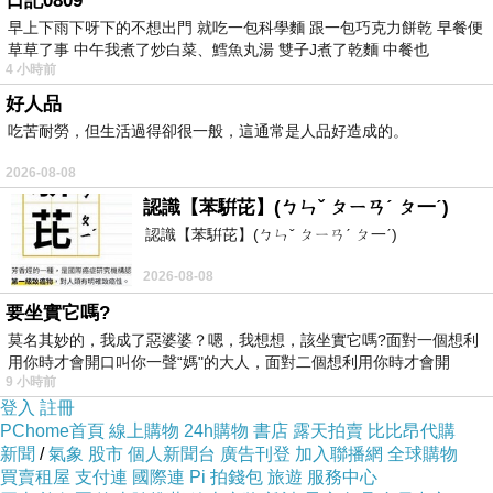
日記0809
陸挺城市更新，今年擬投入專項資金970億人幣
早上下雨下呀下的不想出門 就吃一包科學麵 跟一包巧克力餅乾 早餐便
就業爆棚美股竟跌 川普強力質疑、高呼Fed應降息
草草了事 中午我煮了炒白菜、鱈魚丸湯 雙子J煮了乾麵 中餐也
4 小時前
5月金融業隔夜拆款加權平均利率0.825%，月升0.0
好人品
百分點
吃苦耐勞，但生活過得卻很一般，這通常是人品好造成的。
2026-08-08
認識【苯騈芘】(ㄅㄣˇ ㄆㄧㄢˊ ㄆ一ˊ)
認識【苯騈芘】(ㄅㄣˇ ㄆㄧㄢˊ ㄆ一ˊ)
【容海國際投顧】2026/06/09 報紙重點新聞
上一篇：
2026-08-08
【容海國際投顧】2026/06/11 報紙重點新聞
下一篇：
要坐實它嗎?
莫名其妙的，我成了惡婆婆？嗯，我想想，該坐實它嗎?面對一個想利
用你時才會開口叫你一聲“媽"的大人，面對二個想利用你時才會開
9 小時前
登入
註冊
PChome首頁
線上購物
24h購物
書店
露天拍賣
比比昂代購
新聞
/
氣象
股市
個人新聞台
廣告刊登
加入聯播網
全球購物
買賣租屋
支付連
國際連
Pi 拍錢包
旅遊
服務中心