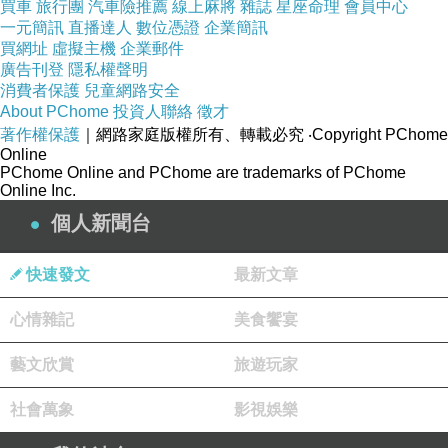
買車
旅行團
汽車險推薦
線上麻將
雜誌
星座命理
會員中心
一元簡訊
直播達人
數位憑證
企業簡訊
買網址
虛擬主機
企業郵件
廣告刊登
隱私權聲明
消費者保護
兒童網路安全
About PChome
投資人聯絡
徵才
著作權保護
｜網路家庭版權所有、轉載必究
‧Copyright PChome
Online
PChome Online and PChome are trademarks of PChome
Online Inc.
個人新聞台
快速發文
最新文章
心情雜記
美食饗宴
藝文欣賞
旅遊玩家
社會萬象
影視娛樂