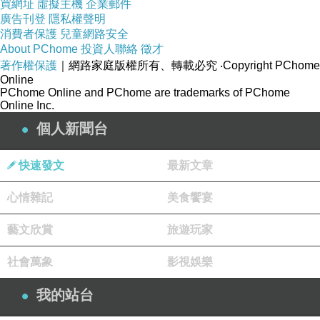
買網址
虛擬主機
企業郵件
廣告刊登
現輕微至溫和成長。
隱私權聲明
消費者保護
兒童網路安全
此外，美國供應管理協會 (ISM) 公布的服務業數
About PChome
投資人聯絡
徵才
據整體強勁，但也顯示通膨壓力持續升高。ISM
著作權保護
｜網路家庭版權所有、轉載必究
‧Copyright PChome
Online
服務業 PMI 由 4 月進一步上升至 54.5，高於市
PChome Online and PChome are trademarks of PChome
場預期。報告同時指出，已連續第三個月沒有任
Online Inc.
何商品價格出現下降，而整體價格指數則創下
個人新聞台
2022 年 8 月以來最高水準。
快速發文
最新文章
Torres 表示，「價格壓力依然令人擔憂，指數由
70.7 升至 71.3，進一步證明能源成本衝擊已擴
心情雜記
美食饗宴
散至整體經濟。」
藝文欣賞
旅遊玩家
在 ADP 與 ISM 數據公布後，美國公債遭到拋
售，殖利率上升。
社會萬象
影視娛樂
日元
連兩日觸及
160
關卡
我的站台
日元
周三再度走貶，美元兌
日元
上漲 0.1%，至