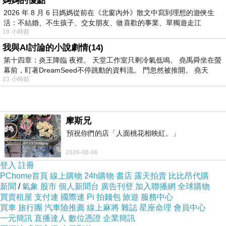
媽媽的優點
其中最受矚目的是 ADP 民間就業報告。數據顯
2026 年 8 月 6 日媽媽從前在《北窗內外》散文中寫到理想的遊俠生
活：不結婚、不生孩子、交女朋友、做喜歡的事業、單獨遊走江
示，美國 5 月民間就業增加 12.2 萬人，創 2025
19 小時前
湖⋯⋯，
年 1 月以來最大增幅，10 個產業中有 8 個產業
我與AI討論的小說劇情(14)
出現就業成長。
第十四章：炎王降臨 夜裡。 天堂工作室只剩冷氣低鳴。 堯禹舜坐在螢
幕前，盯著DreamSeed不停跳動的資料流。 門忽然被推開。 堯天
報告顯示，美國勞動市場在去年底一度降溫後，
23 小時前
目前持續轉強。本周五即將公布的非農就業報
告，將提供更多有關就業市場狀況的線索。
Interactive Brokers 資深經濟學家 José Torres
摩斯兄
表示，「儘管 AI 導入、能源成本上升、高利率及
預祝你們的店「人面桃花相映紅。」
地緣政治不確定性可能對勞動市場造成壓力，但
2026-08-06
5 月企業招聘仍展現韌性。」
登入
註冊
PChome首頁
線上購物
24h購物
書店
露天拍賣
比比昂代購
勞動市場表現穩健，也讓聯準會 (Fed) 有更多空
新聞
/
氣象
股市
個人新聞台
廣告刊登
加入聯播網
全球購物
間專注於抑制通膨，尤其是在伊朗戰爭推升油價
買賣租屋
支付連
國際連
Pi 拍錢包
旅遊
服務中心
買車
旅行團
汽車險推薦
線上麻將
雜誌
星座命理
會員中心
的情況下。Fed 最新發布的《褐皮書》指出，在
一元簡訊
直播達人
數位憑證
企業簡訊
12 個聯準銀行轄區中，有 10 個地區經濟活動呈