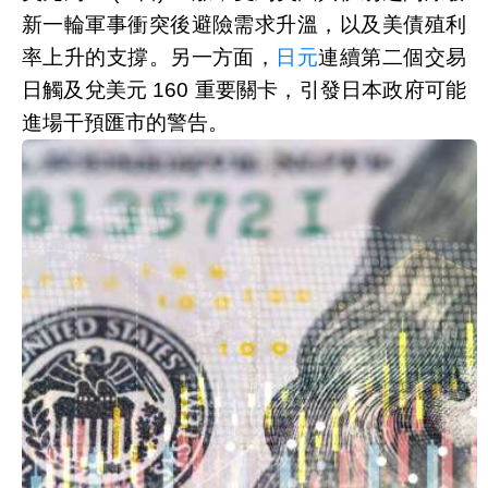
新一輪軍事衝突後避險需求升溫，以及美債殖利
率上升的支撐。另一方面，
日元
連續第二個交易
日觸及兌美元 160 重要關卡，引發日本政府可能
進場干預匯市的警告。
美元周三(3日)上漲(圖：Shutterstock)
紐約尾盤，追蹤美元兌六種主要貨幣的
美元指數
(
DXY
) 上漲 0.3%，報 99.52。
隨著外界對美伊和平談判進展與內容愈發不確
定，華府與德黑蘭之間的緊張局勢持續升高。美
軍周二表示，已向一艘試圖駛往伊朗港口的空油
輪開火並使其失去行動能力。
美國中央司令部也指出，已成功攔截多枚射向科
威特與巴林的伊朗飛彈及無人機，並針對葛西姆
島 (Qeshm Island) 發動自衛性打擊作為回應。
伊朗國營媒體則宣稱，伊朗武裝部隊已攻擊位於