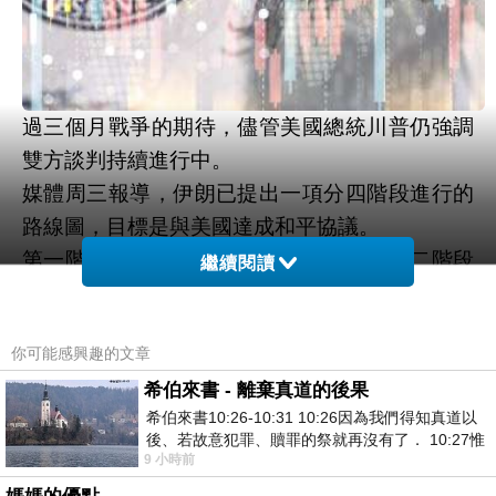
巴林的美國第五艦隊總部，以及當地另一座美軍
基地，以報復葛西姆島遭襲。
最新軍事行動打擊了市場對美伊有望結束持續超
過三個月戰爭的期待，儘管美國總統川普仍強調
雙方談判持續進行中。
媒體周三報導，伊朗已提出一項分四階段進行的
路線圖，目標是與美國達成和平協議。
第一階段為全面停止各戰線軍事行動；第二階段
繼續閱讀
包括解除封鎖、取消石油制裁並重新開放荷姆茲
海峽 (Strait of Hormuz)；第三階段則展開更廣泛
你可能感興趣的文章
的制裁與核議題談判；最後成立監督委員會，負
希伯來書 - 離棄真道的後果
責監督整個四階段計畫的執行情況。
希伯來書10:26-10:31 10:26因為我們得知真道以
民間就業增長
服務業通膨壓力升高
後、若故意犯罪、贖罪的祭就再沒有了． 10:27惟
除了中東局勢外，匯市投資人也關注周三公布的
9 小時前
有戰懼等候審判和那燒滅眾敵人的烈火
美國經濟數據。