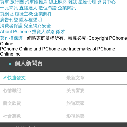
買車
旅行團
汽車險推薦
線上麻將
雜誌
星座命理
會員中心
一元簡訊
直播達人
數位憑證
企業簡訊
買網址
虛擬主機
企業郵件
廣告刊登
隱私權聲明
消費者保護
兒童網路安全
About PChome
投資人聯絡
徵才
著作權保護
｜網路家庭版權所有、轉載必究
‧Copyright PChome
Online
PChome Online and PChome are trademarks of PChome
Online Inc.
個人新聞台
快速發文
最新文章
心情雜記
美食饗宴
藝文欣賞
旅遊玩家
社會萬象
影視娛樂