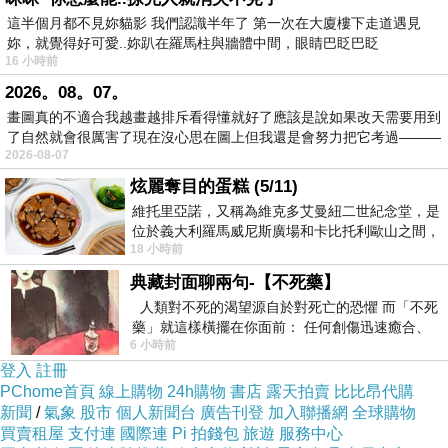
這半個月都不見妳貓影 我們認識半年了 第一次在大廈樓下走道遇見
妳，就覺得好可愛..妳趴在羅馬柱與牆體中間，眼睛巴眨巴眨
16 小時前
2026。08。07。
畫圖真的不適合我越畫越排斥看得懂就好了應該是說如果改天需要用到
了自然就會很厲害了現在沒心思在圖上但我還是會努力把它考過———
2026-08-07
炫麗奪目的蛋糕 (5/11)
維托里亞諾，又稱為維克多艾曼紐二世紀念堂，是
位於義大利羅馬威尼斯廣場和卡比托利歐山之間，
18 小時前
用以紀念統一義大利統一後的的第一位國
典藏封面聊兩句-【不死藥】
人類對不死的渴望源自於對死亡的恐懼 而「不死
藥」就這樣橫擺在你面前： 任何創傷迅速癒合、
6 小時前
停止衰老、痛覺消失…堪
登入
註冊
PChome首頁
線上購物
24h購物
書店
露天拍賣
比比昂代購
新聞
/
氣象
股市
個人新聞台
廣告刊登
加入聯播網
全球購物
買賣租屋
支付連
國際連
Pi 拍錢包
旅遊
服務中心