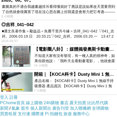
2026。08。07。
商品訊息簡述
:
畫圖真的不適合我越畫越排斥看得懂就好了應該是說如果改天需要用到
⊕初老不老，溫和凍齡，高機能有感保養
了自然就會很厲害了現在沒心思在圖上但我還是會努力把它考過———
⊕無酒精、無香料、無色素、無Paraben、無礦
9 小時前
物油
◎吉祥_041~042
■潘文良著作集＞勵益品＞魚雁千里共今緣＞吉祥_041~042 ▽041_吉
⊕添加四種有效活膚胜?，協同三種神經醯胺
祥。2006.03.19.日 20:33:21▽042_吉祥。2006.03.20.一 13:47:2
2026-08-07
保濕露 25ml＆#47;精華 10ml＆#47;水乳霜 4g＆
【電影圈八卦】：媒體揭發奧斯卡動畫項目投票醜聞！好萊塢為什麼看不起動畫電影？
#47;質感化妝包 1入
不知道大家有沒有發現，有一種人真的很神奇，如
果你跟他說：「我昨天去看動畫電影」，他就會露
16 小時前
出一種慈祥的微笑，然後問你是不是陪小
開箱｜【KOCA科卡】Dusty Mini 1 無線手持吸塵器
產品名稱：【KOCA科卡】Dusty Mini 1 無線手持
吸塵器 產品資訊 【KOCA科卡】Dusty Mini 1 無
7 小時前
線手持吸塵器評語： 能吸、能吹兼具兩
登入
註冊
PChome首頁
線上購物
24h購物
書店
露天拍賣
比比昂代購
Dr.Douxi 朵璽 杏仁酸深層保養乳液 60ml 買一送
新聞
/
氣象
股市
個人新聞台
廣告刊登
加入聯播網
全球購物
一
買賣租屋
支付連
國際連
Pi 拍錢包
旅遊
服務中心