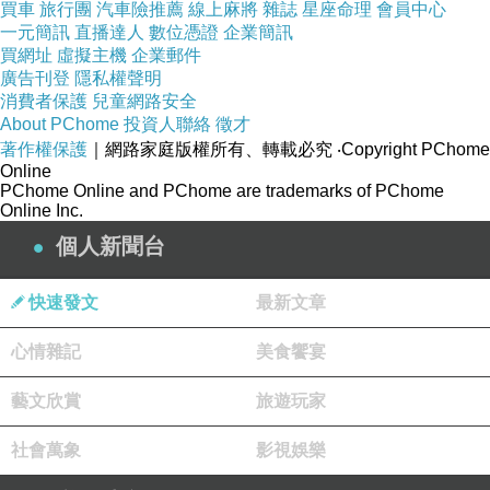
買車
旅行團
汽車險推薦
線上麻將
雜誌
星座命理
會員中心
【TC系列】玫瑰嫩白身體乳 3入組(300ml)
一元簡訊
直播達人
數位憑證
企業簡訊
【FU】3.5mm立體聲插針公對2RCA公 鍍金頭音
買網址
虛擬主機
企業郵件
廣告刊登
隱私權聲明
頻訊號線-10公尺(SY0050)
消費者保護
兒童網路安全
BIOPEUTIC葆療美 B3酵素紅潤好氣色粉刺煥膚
About PChome
投資人聯絡
徵才
乳(一般型)2oz
著作權保護
｜網路家庭版權所有、轉載必究
‧Copyright PChome
Online
Institut Karite Paris 巴黎乳油木經典保養旅行組
PChome Online and PChome are trademarks of PChome
Online Inc.
(牛奶乳霜身體霜30ml+牛奶乳霜護手霜30ml)
個人新聞台
快速發文
最新文章
心情雜記
美食饗宴
藝文欣賞
旅遊玩家
社會萬象
影視娛樂