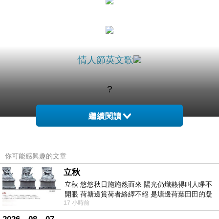
情人節英文歌
?
繼續閱讀
瘦身霜推薦
你可能感興趣的文章
立秋
立秋 悠悠秋日施施然而來 陽光仍熾熱得叫人睜不
開眼 荷塘邊賞荷者絡繹不絕 是塘邊荷葉田田的凝
17 小時前
望 風中飄逸的是映日荷花別樣紅