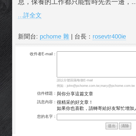
息，保養的工作都只能暫時先丟一邊，..
...詳全文
新聞台:
pchome 雜
| 台長：
rosevtr400ie
收件者E-mail：
請以分號區隔每個E-mail
例如：john@pchome.com.tw;mary@pchome.com.tw
信件標題：
與你分享這篇文章
訊息內容：
很精采的好文章！
如果你也喜歡，請轉寄給好友幫忙增加
您的名字：