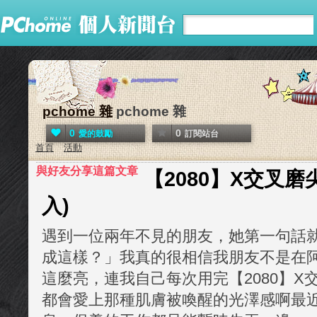
pchome 雜
pchome 雜
0
0
愛的鼓勵
訂閱站台
首頁
活動
與好友分享這篇文章
【2080】X交叉磨
入)
遇到一位兩年不見的朋友，她第一句話
成這樣？」我真的很相信我朋友不是在
這麼亮，連我自己每次用完【2080】X交
都會愛上那種肌膚被喚醒的光澤感啊最