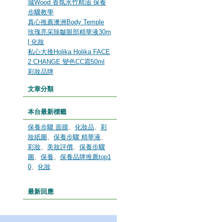
城Wood 香氛水竹精油 保養
步驟教學
真心推薦澳洲Body Temple
玫瑰亮采除皺眼部精華液30m
l 化妝
私心大推Holika Holika FACE
2 CHANGE 變色CC霜50ml
彩妝品牌
文章分類
本台最新標籤
保養步驟 面膜
、
化妝品
、
彩
妝紙圖
、
保養步驟 精華液
、
彩妝
、
美妝評價
、
保養步驟
圖
、
保養
、
保養品牌推薦top1
0
、
化妝
最新回應