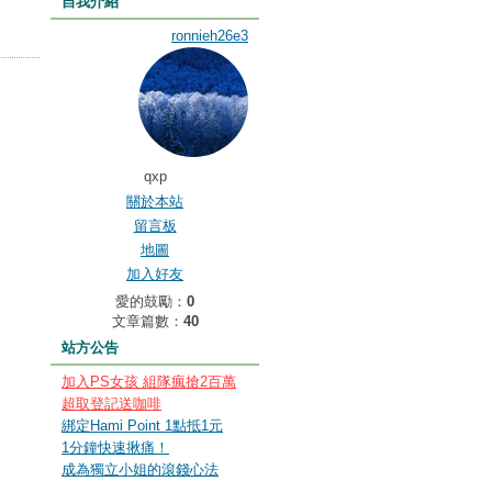
自我介紹
ronnieh26e3
qxp
關於本站
留言板
地圖
加入好友
愛的鼓勵：
0
文章篇數：
40
站方公告
加入PS女孩 組隊瘋搶2百萬
超取登記送咖啡
綁定Hami Point 1點抵1元
1分鐘快速揪痛！
成為獨立小姐的滾錢心法