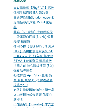
最新文章
東森購物網【ZbyZIVA】高效
保濕生纖面膜 5入 彩妝盤
嚴選好物韓國Etude house-水
足感極淨亮澤乳 150ml 化妝
品
開箱【5日童顏】生物纖維天
山雪蓮淨白面膜(4片-盒) 保養
步驟 精華液
使用心得【台鹽TAIYEN BEA
UTY】高機能無瑕水凝乳 SP
F50★★★ 超值4入組 美妝邦
ETMALL奢華寶貝 激黑綻放
世紀之創 持久眼線液筆 (3入)
保養品牌排名
勸敗韓國 April Skin 魔法 亮
白 粉色 氣墊 (15g) 保養品牌
推薦top10
必敗好物韓國innisfree 濟州島
火山灰撕拉式去黑頭 保養品
牌排名
CP值超高【Visakha】木光之