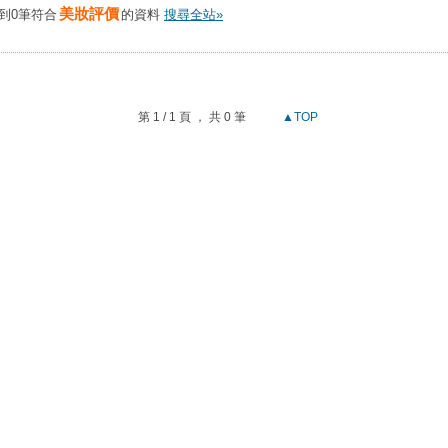
美妝評價
到0筆符合
的資料
搜尋全站»
第 1 / 1 頁 ， 共 0 筆
▲TOP