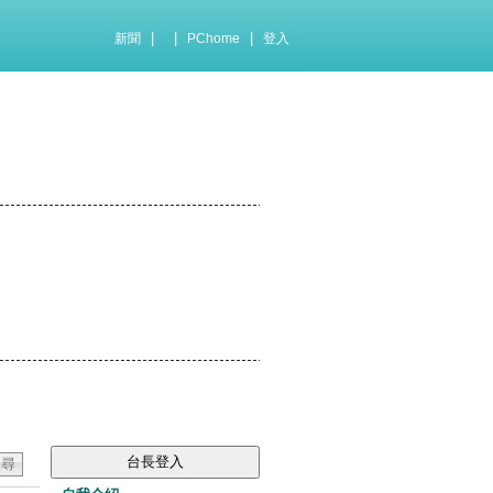
|
|
|
新聞
PChome
登入