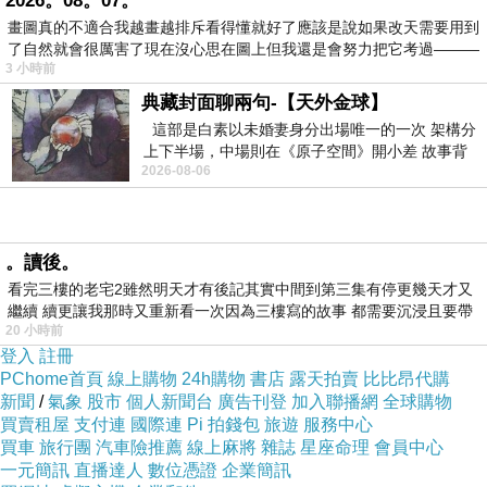
2026。08。07。
畫圖真的不適合我越畫越排斥看得懂就好了應該是說如果改天需要用到
所以她就用更便宜的價格買到了這個她一直想買但又捨不
了自然就會很厲害了現在沒心思在圖上但我還是會努力把它考過———
3 小時前
得買的
【5日童顏】生物纖維天山雪蓮淨白面膜(4片/盒)
，
典藏封面聊兩句-【天外金球】
這部是白素以未婚妻身分出場唯一的一次 架構分
這也讓我這個平常很愛買保養品和化妝品的人又多了一個
上下半場，中場則在《原子空間》開小差 故事背
可以大肆採購的地方，
2026-08-06
景影射西藏境外流亡 地下組織
不用出門又可以用更便宜的價格買到想買的東西，不是很
。讀後。
棒嗎，
看完三樓的老宅2雖然明天才有後記其實中間到第三集有停更幾天才又
繼續 續更讓我那時又重新看一次因為三樓寫的故事 都需要沉浸且要帶
20 小時前
有
對了，她跟我說的產品網址在這裡
登入
註冊
http://vbtrax.com/track/clicks/2313/c627c2ba9e
PChome首頁
線上購物
24h購物
書店
露天拍賣
比比昂代購
新聞
0221d6fc9cbd2e8d2b891473624ccf74e4f0ab4
/
氣象
股市
個人新聞台
廣告刊登
加入聯播網
全球購物
買賣租屋
支付連
國際連
Pi 拍錢包
旅遊
服務中心
16db0066607?
買車
旅行團
汽車險推薦
線上麻將
雜誌
星座命理
會員中心
subid_1=&subid_2=&subid_3=&t=http%3A%2F
一元簡訊
直播達人
數位憑證
企業簡訊