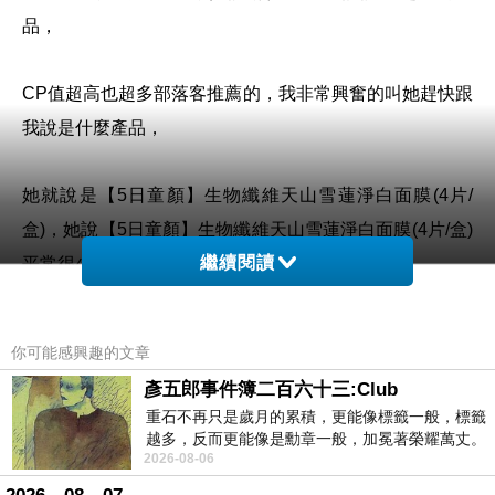
品，
CP值超高也超多部落客推薦的，我非常興奮的叫她趕快跟
我說是什麼產品，
她就說是【5日童顏】生物纖維天山雪蓮淨白面膜(4片/
盒)，她說
【5日童顏】生物纖維天山雪蓮淨白面膜(4片/盒)
繼續閱讀
平常很少特價，
有一天她在逛ETMALL東森購物網的時候剛好看到有在特
你可能感興趣的文章
價，
彥五郎事件簿二百六十三:Club
重石不再只是歲月的累積，更能像標籤一般，標籤
二話不說就立馬下單了，而且ETMALL東森購物網常常都
越多，反而更能像是勳章一般，加冕著榮耀萬丈。
2026-08-06
習慣一如縱容，成了再難輕輕放下的罪證
會提供很多折價券讓她用，