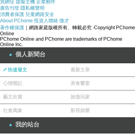
買網址
虛擬主機
企業郵件
%2Fwww.etmall.com.tw%2FPages%2FProduct
廣告刊登
隱私權聲明
Detail.aspx%3FStoreID%3D3%26CategoryID%
消費者保護
兒童網路安全
About PChome
投資人聯絡
徵才
3D46334%26ProductSKU%3D5743186
，
著作權保護
｜網路家庭版權所有、轉載必究
‧Copyright PChome
Online
PChome Online and PChome are trademarks of PChome
我用了以後真的覺得很不錯喔，不愧是許多部落客大推的
Online Inc.
產品，
個人新聞台
愛美的妳也快去買一個試用看看吧
快速發文
最新文章
心情雜記
美食饗宴
【5日童顏】生物纖維天山雪蓮淨白面膜(4片/盒)
藝文欣賞
旅遊玩家
商品網址:
社會萬象
影視娛樂
http://vbtrax.com/track/clicks/2313/c627c2ba9e
0221d6fc9cbd2e8d2b891473624ccf74e4f0ab4
我的站台
16db0066607?