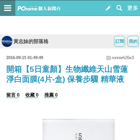
黃志妹的部落格
訂閱
我的
2016-09-15 01:49:49
ronnieh26e3
開箱【5日童顏】生物纖維天山雪蓮
淨白面膜(4片-盒) 保養步驟 精華液
留言 0
收藏 0
推薦 0