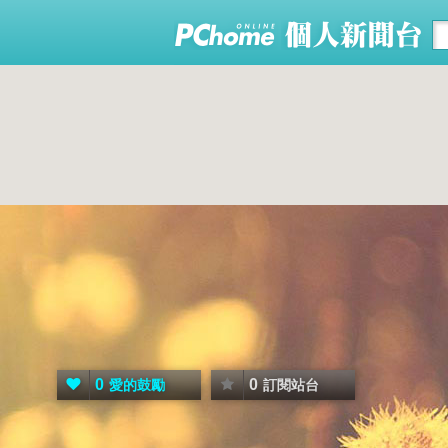
0
0
愛的鼓勵
訂閱站台