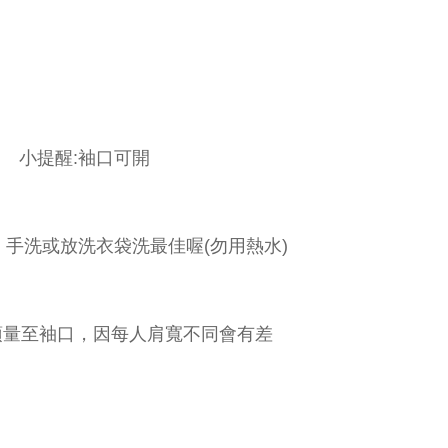
小提醒:袖口可開
手洗或放洗衣袋洗最佳喔(勿用熱水)
頂量至袖口，因每人肩寬不同會有差