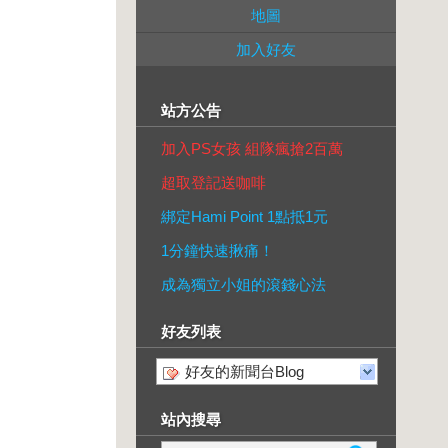
地圖
加入好友
站方公告
加入PS女孩 組隊瘋搶2百萬
超取登記送咖啡
綁定Hami Point 1點抵1元
1分鐘快速揪痛！
成為獨立小姐的滾錢心法
好友列表
好友的新聞台Blog
站內搜尋