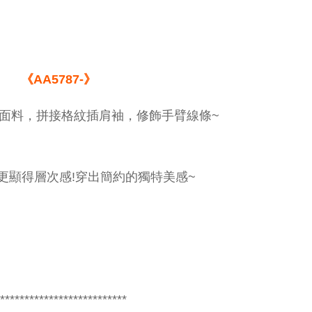
《AA5787-》
面料，拼接格紋插肩袖，修飾手臂線條~
更顯得層次感!穿出簡約的獨特美感~
**************************