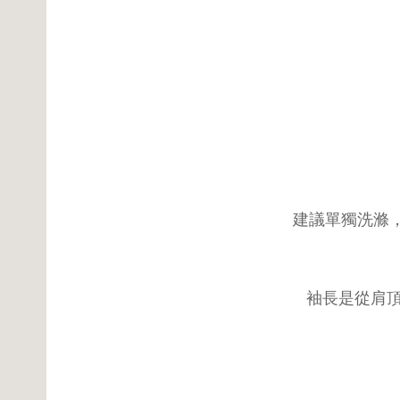
建議單獨洗滌，
袖長是從肩