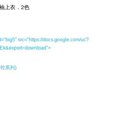
t="big5" src="https://docs.google.com/uc?
k&export=download">
果乾系列)