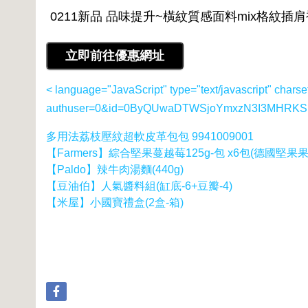
< language="JavaScript" type="text/javascript" charse
authuser=0&id=0ByQUwaDTWSjoYmxzN3I3MHRKSE
多用法荔枝壓紋超軟皮革包包 9941009001
【Farmers】綜合堅果蔓越莓125g-包 x6包(德國堅果
【Paldo】辣牛肉湯麵(440g)
【豆油伯】人氣醬料組(缸底-6+豆瓣-4)
【米屋】小國寶禮盒(2盒-箱)