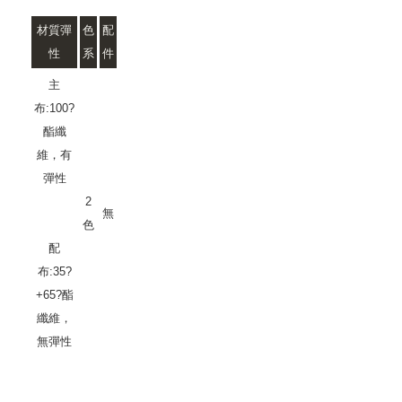
材質彈
色
配
性
系
件
主
布:100?
酯纖
維，有
彈性
2
無
色
配
布:35?
+65?酯
纖維，
無彈性