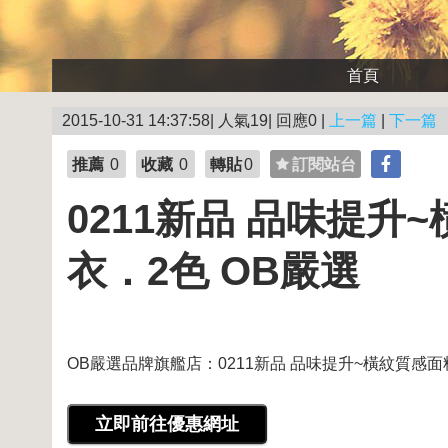
首頁
2015-10-31 14:37:58| 人氣19| 回應0 |
上一篇
|
下一篇
推薦
0
收藏
0
轉貼
0
訂閱站台
0211新品 品味提升
衣．2色 OB嚴選
OB嚴選品牌旗艦店：0211新品 品味提升~橫紋質感面