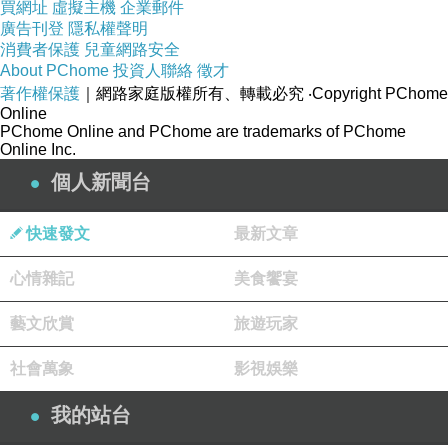
商品訊息簡述
:
買網址
虛擬主機
企業郵件
廣告刊登
隱私權聲明
消費者保護
兒童網路安全
About PChome
投資人聯絡
徵才
著作權保護
｜網路家庭版權所有、轉載必究
‧Copyright PChome
Online
PChome Online and PChome are trademarks of PChome
Online Inc.
【熱銷回饋-單件五折】甜美注目~直條紋蕾絲層
個人新聞台
次無袖長版上衣-2色 OB嚴選
【利口樂】蔓越莓無糖潤喉糖(45g)
快速發文
最新文章
水洗感。皮革拼接三色底休閒鞋 04409_8769
心情雜記
美食饗宴
【Paldo】辣牛肉湯麵(440g)
【豆油伯】人氣醬料組(缸底-6+豆瓣-4)
藝文欣賞
旅遊玩家
社會萬象
影視娛樂
我的站台