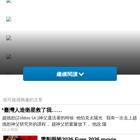
繼續閱讀
你可能感興趣的文章
*臺灣人造衛星救了我……
趙德恕(Zoldos Ur.)神父還活著的時候: 他怕見太陽光 我有一次去上趙
德恕神父研究所的課程， 趙神父把窗簾放下， 他說:陽
18 小時前
電影眼眸2026 Eyes 2026 movie