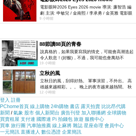
電影眼眸2026 Eyes 2026 movie 導演: 廉智浩 編
劇 主演: 申敏兒 / 金南熙 / 李承勇 / 金英雅 電影眼
9 小時前
眸2026描述攝影師徐珍因遺
88節讀88頁的青春
說真格的，如果我要寫我的情史，可能會高潮迭起
令人歎息！(好酸)，不過，我可能也會萬劫不
19 小時前
復...，每天跪鍵盤還是被判了花心的罪
立秋的風
立秋日的風，刮得好熱。 軍事演習，不外出。 高
雄越來越精彩。。。 晚上的夜市越來越熱鬧。 秋
12 小時前
天的風刮得很熱 夜遊消暑熱。。。
登入
註冊
PChome首頁
線上購物
24h購物
書店
露天拍賣
比比昂代購
新聞
/
氣象
股市
個人新聞台
廣告刊登
加入聯播網
全球購物
買賣租屋
支付連
國際連
Pi 拍錢包
旅遊
服務中心
買車
旅行團
汽車險推薦
線上麻將
雜誌
星座命理
會員中心
一元簡訊
直播達人
數位憑證
企業簡訊