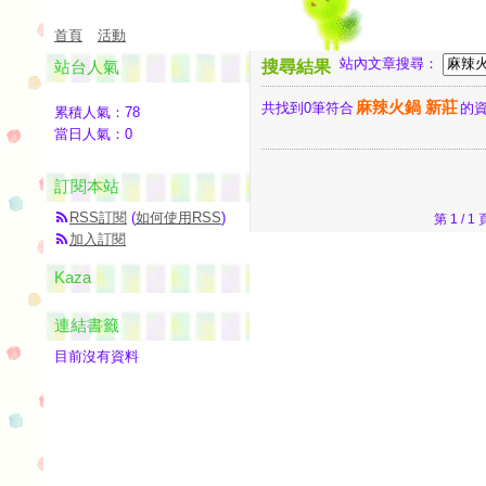
首頁
活動
站內文章搜尋：
站台人氣
搜尋結果
麻辣火鍋 新莊
共找到0筆符合
的
累積人氣：
78
當日人氣：
0
訂閱本站
RSS訂閱
(
如何使用RSS
)
第 1 /
加入訂閱
Kaza
連結書籤
目前沒有資料