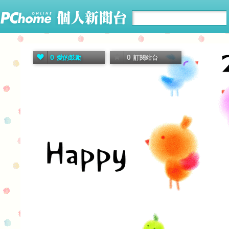
0
0
愛的鼓勵
訂閱站台