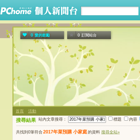
0
0
愛的鼓勵
訂閱站台
首頁
活動
站內文章搜尋：
標題
內容
搜尋結果
2017年菜預購 小家庭
共找到0筆符合
的資料
搜尋全站»