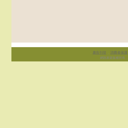
廣告刊登
消費者保護
．
．
網路家庭版權所有、轉載必究