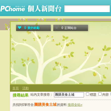
0
0
愛的鼓勵
訂閱站台
首頁
活動
站內文章搜尋：
標題
內容
搜尋結果
團購美食土城
共找到0筆符合
的資料
搜尋全站»