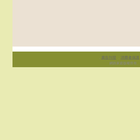
廣告刊登
消費者保護
．
．
網路家庭版權所有、轉載必究