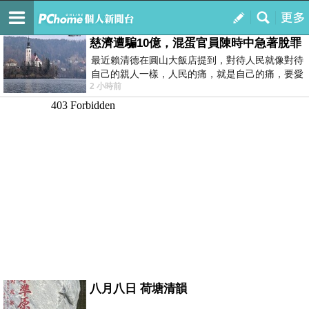
我的
最新文章
慈濟遭騙10億，混蛋官員陳時中急著脫罪
最近賴清德在圓山大飯店提到，對待人民就像對待
自己的親人一樣，人民的痛，就是自己的痛，要愛
2 小時前
民如親，說的這麼好聽，實際上根本沒做
八月八日 荷塘清韻