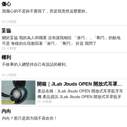
傷心
我傷心的不是妳不愛我了，而是我竟然這麼愛妳。
10 小時前
妥協
關於妥協 我的為人和職業 沒有讓我相信 「湊巧」，「剛巧」的餘地
可是 每樣的出現都寫著「湊巧」「剛巧」 於是 我問了
10 小時前
權利
不做事的人總堅持自己有說話的權利。
10 小時前
開箱｜JLab Jbuds OPEN 開放式耳罩藍牙耳機 - 設計美學，輕巧、透氣、環境音全物理達成！
產品名稱：JLab Jbuds OPEN 開放式耳罩藍牙耳
機 產品資訊 JLab Jbuds OPEN 開放式耳罩藍牙
10 小時前
耳機評語：非常有特色，值得喜愛美型工
内向
内向？那只是因为我不喜欢你！