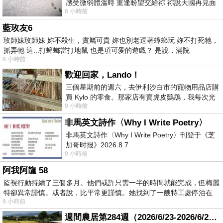
感受微弱體溫時 重逢盼望交給祢 祢說天國再見面
8 小時前
此刻忍淚說別離 他日靈魂再
藍玫友6
玫師妹玫師妹 妳不殺生，實屬可貴 妳也別老逗著蟑螂玩 妳不打死牠，
抓弄牠 這...打蟑螂當打地鼠 也是項可愛的遊戲？ 是說，滿院
8 小時前
歡迎回家，Lando！
三個星期前的週六，去伊利沙白市的寵物用品店購
買 Kylo 的零食。那家店有賣虎皮鸚鵡，我每次光
9 小時前
顧都會去看一下。他們偶爾會引進 C
非馬英文詩作〈Why I Write Poetry〉
非馬英文詩作〈Why I Write Poetry〉刊登于《芝
加哥时报》2026.8.7
9 小時前
阿我阿龍 58
監視行動持續了三個多月。他們或許只需一半的時間就能完成，但梅麗
特卻異常謹慎。或者說，比平常更謹慎。她找到了一艘特工處停泊在
9 小時前
週間農居第284週（2026/6/23-2026/6/24) 夏至 金黃稻浪洋溢豐收喜悅