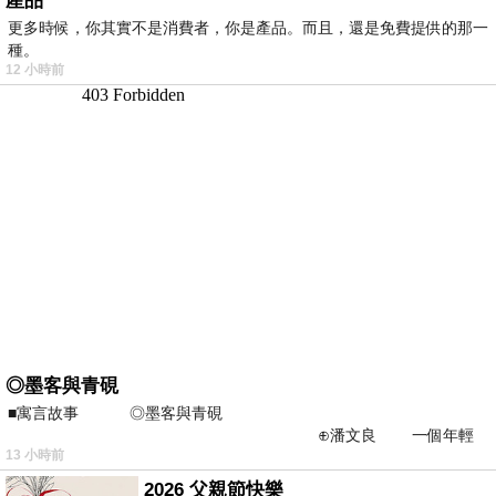
產品
更多時候，你其實不是消費者，你是產品。而且，還是免費提供的那一
種。
12 小時前
◎墨客與青硯
■寓言故事 ◎墨客與青硯
⊕潘文良 一個年輕
13 小時前
的墨客，在京城的古玩肆裡
2026 父親節快樂