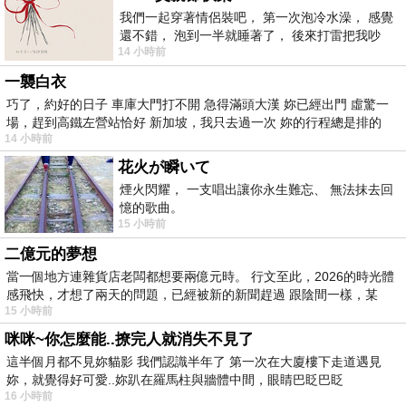
我們一起穿著情侶裝吧， 第一次泡冷水澡， 感覺
還不錯， 泡到一半就睡著了， 後來打雷把我吵
14 小時前
醒， 手
一襲白衣
巧了，約好的日子 車庫大門打不開 急得滿頭大漢 妳已經出門 虛驚一
場，趕到高鐵左營站恰好 新加坡，我只去過一次 妳的行程總是排的
14 小時前
花火が瞬いて
煙火閃耀， 一支唱出讓你永生難忘、 無法抹去回
憶的歌曲。
15 小時前
二億元的夢想
當一個地方連雜貨店老闆都想要兩億元時。 行文至此，2026的時光體
感飛快，才想了兩天的問題，已經被新的新聞趕過 跟陰間一樣，某
15 小時前
咪咪~你怎麼能..撩完人就消失不見了
這半個月都不見妳貓影 我們認識半年了 第一次在大廈樓下走道遇見
妳，就覺得好可愛..妳趴在羅馬柱與牆體中間，眼睛巴眨巴眨
16 小時前