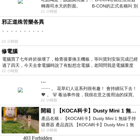
轉壽司水天的對面。 B-CON的正式名稱叫 別
21 小時前
邪正道殊苦樂各異
。。。。。。。。。。
22 小時前
修電腦
電腦買了七年終於操壞了，檢查後要換主機板，等叫貨到安裝完成已經
過了四天，今天去拿電腦時說了有點想念電腦，老闆問我是電腦重度
22 小時前
…
⋯⋯ 。 花草幻人這系列很有趣！ 會持續玩下去！
🧡 。 🐻 毒油事件後，我很在意之後用油的採買。
22 小時前
前天購買了我之前就很愛
開箱｜【KOCA科卡】Dusty Mini 1 無線手持吸塵器
產品名稱：【KOCA科卡】Dusty Mini 1 無線手持
吸塵器 產品資訊 【KOCA科卡】Dusty Mini 1 無
22 小時前
線手持吸塵器評語： 能吸、能吹兼具兩