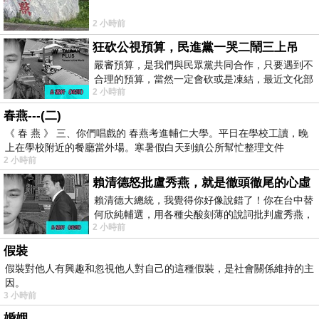
2 小時前
狂砍公視預算，民進黨一哭二鬧三上吊
嚴審預算，是我們與民眾黨共同合作，只要遇到不
合理的預算，當然一定會砍或是凍結，最近文化部
2 小時前
要編列公視和Taiwan plus預算，在110年
春燕---(二)
《 春 燕 》 三、你們唱戲的 春燕考進輔仁大學。平日在學校工讀，晚
上在學校附近的餐廳當外場。寒暑假白天到鎮公所幫忙整理文件
2 小時前
賴清德怒批盧秀燕，就是徹頭徹尾的心虛
賴清德大總統，我覺得你好像說錯了！你在台中替
何欣純輔選，用各種尖酸刻薄的說詞批判盧秀燕，
2 小時前
罵她施政滿意度輸給陳其邁，甚至還說盧
假裝
假裝對他人有興趣和忽視他人對自己的這種假裝，是社會關係維持的主
因。
3 小時前
婚姻