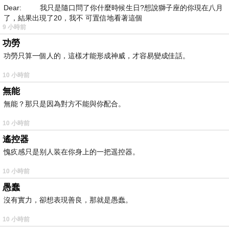
Dear: 我只是隨口問了你什麼時候生日?想說獅子座的你現在八月
了，結果出現了20，我不 可置信地看著這個
9 小時前
功勞
功勞只算一個人的，這樣才能形成神威，才容易變成佳話。
10 小時前
無能
無能？那只是因為對方不能與你配合。
10 小時前
遙控器
愧疚感只是别人装在你身上的一把遥控器。
10 小時前
愚蠢
沒有實力，卻想表現善良，那就是愚蠢。
10 小時前