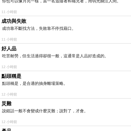
你也可以像月亮一樣，當一名追隨者和補充者，用弱光關注人間。
11 小時前
成功與失敗
成功靠不斷找方法，失敗靠不停找藉口。
11 小時前
好人品
吃苦耐勞，但生活過得卻很一般，這通常是人品好造成的。
12 小時前
點頭稱是
點頭稱是，是合適的抽身離場策略。
12 小時前
災難
說錯話一般不會變成什麼災難；說對了，才會。
12 小時前