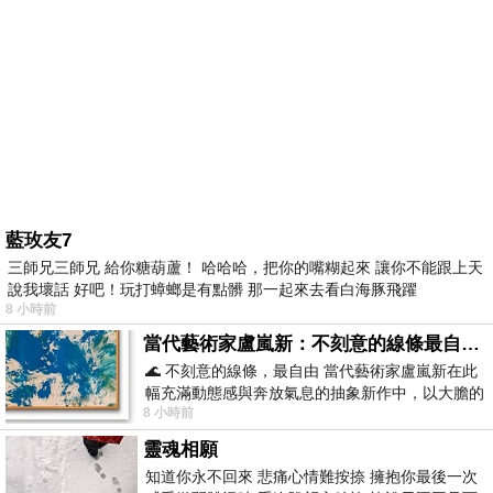
藍玫友7
三師兄三師兄 給你糖葫蘆！ 哈哈哈，把你的嘴糊起來 讓你不能跟上天
說我壞話 好吧！玩打蟑螂是有點髒 那一起來去看白海豚飛躍
8 小時前
當代藝術家盧嵐新：不刻意的線條最自由，讓色彩流動、筆觸自己說話
🌊 不刻意的線條，最自由 當代藝術家盧嵐新在此
幅充滿動態感與奔放氣息的抽象新作中，以大膽的
8 小時前
藍色顏料在白色畫布上揮灑、壓印與流淌
靈魂相願
知道你永不回來 悲痛心情難按捺 擁抱你最後一次