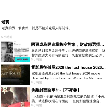
老實
老實的另一個含義，就是不精於處理人際關係。
5 小時前
國票成為民進黨掏空對象，財政部選擇性失憶
最近談到國票金這件事，已經是鬧得沸沸揚揚，我
替許崑源大哥有時候在想，民進黨提出的公公併，
5 小時前
其實就是想要國庫通黨庫，鬧出最大的醜
電影最後孤屋2026 the last house 2026 movie
電影最後孤屋2026 the last house 2026 movie
Directed by Louis Leterrier Written by Matthew
6 小時前
Robinson Starring Greta Lee Wa
典藏封面聊兩句-【不死藥】
人類對不死的渴望源自於對死亡的恐懼 而「不死
藥」就這樣橫擺在你面前： 任何創傷迅速癒合、
6 小時前
停止衰老、痛覺消失…堪