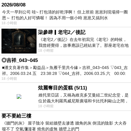
2026/08/08
今天一早到公司 哇~ 打包清的好乾淨啊！ 但上班前 崽崽到現場掃一圈
恩～ 打包的人好可憐喔！ 因為不用一個小時 崽崽又搞到水
18 小時前
柒參肆▎老宅2／後記
《老宅2／後記》在去年初寫完《老宅》的時候，
我曾經覺得，故事應該已經結束了。那座老宅在地
18 小時前
震中倒塌，七個人終於離開那片黑暗，
◎吉祥_043~045
■潘文良著作集＞勵益品＞魚雁千里共今緣＞吉祥_043~045 ▽043_吉
祥。2006.03.24.五 23:38:28 ▽044_吉祥。2006.03.25.六 00:00:
18 小時前
炫麗奪目的蛋糕 (5/11)
維托里亞諾，又稱為維克多艾曼紐二世紀念堂，是
位於義大利羅馬威尼斯廣場和卡比托利歐山之間，
18 小時前
用以紀念統一義大利統一後的的第一位國
要不要給三樓
《牆門的灰》 屋子陰冷 留給牆壁去滲透 牆角的灰 倒流的陰影 大火吞
噬不了 空氣瀰漫著 燒焦的虛無 牆壁上的門