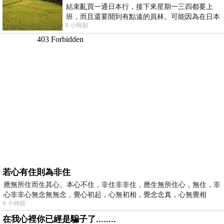
結束亂買一通日本行，接下來星期一三四都要上
班，而且還要開到有點遠的員林。可能因為在日本
9 小時前
花不少錢，星期一出門上班時，心裡沒有一
若心有住則為非住
應無所住而生其心。本心不住，非住非非住，應生無所住心，無住，非
心非非心無念無無念，覺心初起，心無初相，覺念念真，心無覺相
9 小時前
在我心裡你已經是騙子了........