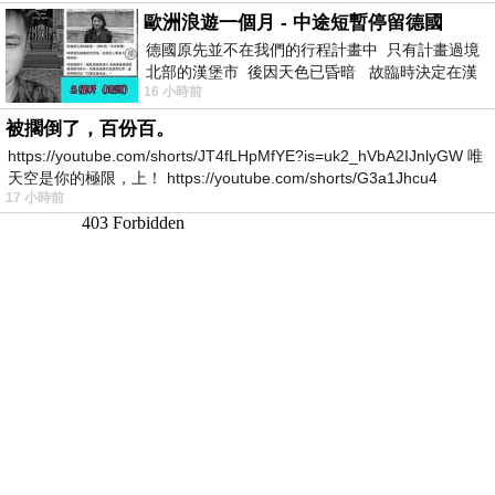
歐洲浪遊一個月 - 中途短暫停留德國
德國原先並不在我們的行程計畫中 只有計畫過境
北部的漢堡市 後因天色已昏暗 故臨時決定在漢
16 小時前
堡市吃晚餐和過夜
被擱倒了，百份百。
https://youtube.com/shorts/JT4fLHpMfYE?is=uk2_hVbA2IJnlyGW 唯
天空是你的極限，上！ https://youtube.com/shorts/G3a1Jhcu4
17 小時前