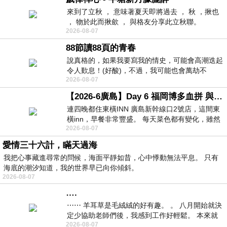
來到了立秋 ， 意味著夏天即將過去 ， 秋 ，揪也
， 物於此而揪歛 ， 與格友分享此立秋聯。
2026-08-07
88節讀88頁的青春
說真格的，如果我要寫我的情史，可能會高潮迭起
令人歎息！(好酸)，不過，我可能也會萬劫不
2026-08-07
復...，每天跪鍵盤還是被判了花心的罪
【2026-6廣島】Day 6 福岡博多血拼 與機場接送少年司機深夜對談
連四晚都住東橫INN 廣島新幹線口2號店，這間東
橫inn，早餐非常豐盛。 每天菜色都有變化，雖然
2026-08-07
看到工作人員拿出料理包加熱，但
愛情三十六計，瞞天過海
我把心事藏進尋常的問候，海面平靜如昔，心中悸動無法平息。 只有
海底的潮汐知道，我的世界早已向你傾斜。
2026-08-07
….
⋯⋯ 羊耳草是毛絨絨的好有趣。 。 八月開始就決
定少協助老師們後，我感到工作好輕鬆。 本來就
2026-08-07
不是我的工作啊。 真