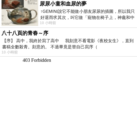
尿尿小童和血尿的夢
↑GEMINI說它不能做小朋友尿尿的插圖，所以我只
好退而求其次，叫它做「寵物在椅子上，神龕和中
10 小時前
年人臉孔」的畫了。 六月底
八十八頁的青春～序
【序】 高中，我終於寫了高中 我刻意不看電影《夜校女生》，直到
書稿全數殺青。刻意的。 不過畢竟是替自己寫序（
10 小時前