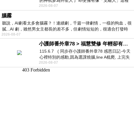
的神祇多為外星人了 即便擁有像「支離人」這種
2026-08-07
驚世駭俗的神通法門 也未必讀
腦霧
聽說，AI劇看太多會腦霧？！連續劇，千篇一律劇情，一樣的狗血，很
膩...AI 劇，雖然男女主都長的差不多，但劇情短短的，很適合打發時
2026-08-07
小護師番外章78 > 福慧雙修 年輕卻有個老靈魂 ㄑ金剛經〉podcast
115.6.7 ( 同步存小護師番外章78 感恩日記-今天
心裡特別的感動,因為選課燒腦,line A梳爬, 上完失
2026-08-07
智課的她,特來傾