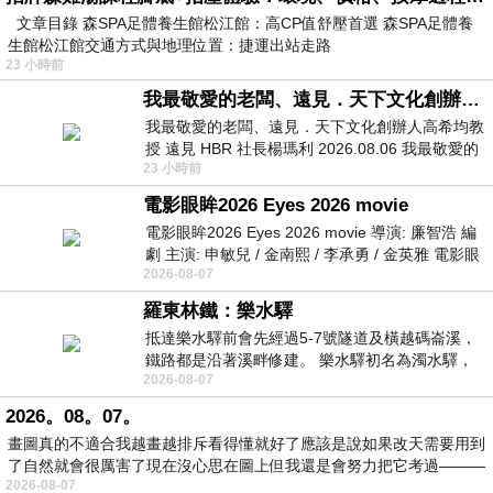
文章目錄 森SPA足體養生館松江館：高CP值舒壓首選 森SPA足體養
生館松江館交通方式與地理位置：捷運出站走路
23 小時前
我最敬愛的老闆、遠見．天下文化創辦人高希均教授
我最敬愛的老闆、遠見．天下文化創辦人高希均教
授 遠見 HBR 社長楊瑪利 2026.08.06 我最敬愛的
23 小時前
老闆、遠見．天下文化創辦人高希均教
電影眼眸2026 Eyes 2026 movie
電影眼眸2026 Eyes 2026 movie 導演: 廉智浩 編
劇 主演: 申敏兒 / 金南熙 / 李承勇 / 金英雅 電影眼
2026-08-07
眸2026描述攝影師徐珍因遺
羅東林鐵：樂水驛
抵達樂水驛前會先經過5-7號隧道及橫越碼崙溪，
鐵路都是沿著溪畔修建。 樂水驛初名為濁水驛，
2026-08-07
但因與臺鐵集集線車站同名，於1953
2026。08。07。
畫圖真的不適合我越畫越排斥看得懂就好了應該是說如果改天需要用到
了自然就會很厲害了現在沒心思在圖上但我還是會努力把它考過———
2026-08-07