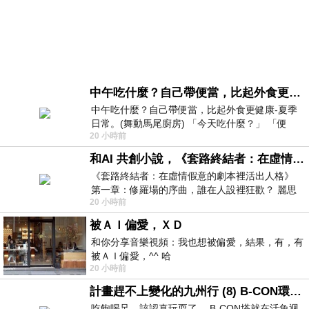
中午吃什麼？自己帶便當，比起外食更健康-夏季日常。(舞動馬尾廚房)
中午吃什麼？自己帶便當，比起外食更健康-夏季
日常。(舞動馬尾廚房) 「今天吃什麼？」 「便
20 小時前
當？麵？還是炒飯？」 每天都在選擇
和AI 共創小說，《套路終結者：在虛情假意的劇本裡活出人格》
《套路終結者：在虛情假意的劇本裡活出人格》
第一章：修羅場的序曲，誰在人設裡狂歡？ 麗思
20 小時前
卡爾頓酒店的總統套房內，燈光昏
被ＡＩ偏愛，ＸＤ
和你分享音樂視頻：我也想被偏愛，結果，有，有
被ＡＩ偏愛，^^ 哈
20 小時前
計畫趕不上變化的九州行 (8) B-CON環球塔
吃飽喝足，該認真玩耍了… B-CON塔就在活魚迴