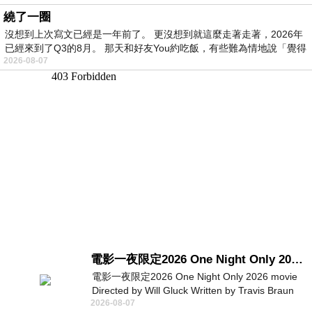
繞了一圈
沒想到上次寫文已經是一年前了。 更沒想到就這麼走著走著，2026年
已經來到了Q3的8月。 那天和好友You約吃飯，有些難為情地說「覺得
2026-08-07
電影一夜限定2026 One Night Only 2026 movie
電影一夜限定2026 One Night Only 2026 movie
Directed by Will Gluck Written by Travis Braun
2026-08-07
Starring Monica Barbaro