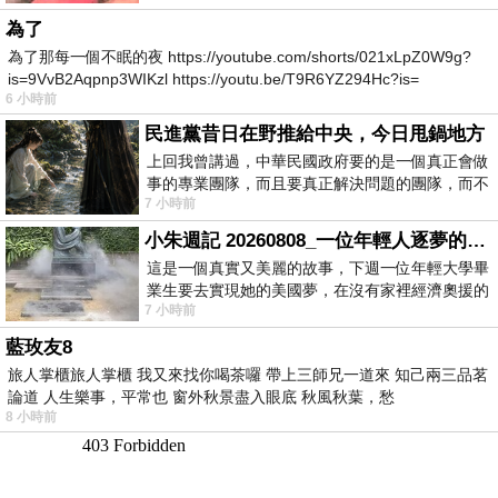
為了
為了那每一個不眠的夜 https://youtube.com/shorts/021xLpZ0W9g?
is=9VvB2Aqpnp3WIKzl https://youtu.be/T9R6YZ294Hc?is=
6 小時前
民進黨昔日在野推給中央，今日甩鍋地方
上回我曾講過，中華民國政府要的是一個真正會做
事的專業團隊，而且要真正解決問題的團隊，而不
7 小時前
是只會到處甩鍋的雙標團隊，最近民進黨
小朱週記 20260808_一位年輕人逐夢的真實故事
這是一個真實又美麗的故事，下週一位年輕大學畢
業生要去實現她的美國夢，在沒有家裡經濟奧援的
7 小時前
情況下，靠著自我努力工作累積出國基
藍玫友8
旅人掌櫃旅人掌櫃 我又來找你喝茶囉 帶上三師兄一道來 知己兩三品茗
論道 人生樂事，平常也 窗外秋景盡入眼底 秋風秋葉，愁
8 小時前