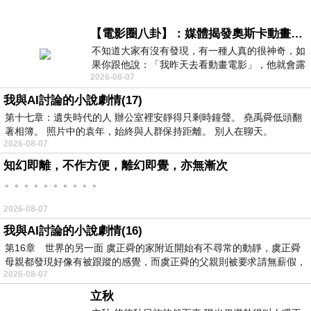
【電影圈八卦】：媒體揭發奧斯卡動畫項目投票醜聞！好萊塢為什麼看不起動畫電影？
不知道大家有沒有發現，有一種人真的很神奇，如
果你跟他說：「我昨天去看動畫電影」，他就會露
2026-08-07
出一種慈祥的微笑，然後問你是不是陪小
我與AI討論的小說劇情(17)
第十七章：遺失時代的人 辦公室裡安靜得只剩時鐘聲。 堯禹舜低頭翻
著相簿。 照片中的袁年，始終與人群保持距離。 別人在聊天。
2026-08-07
知幻即離，不作方便，離幻即覺，亦無漸次
。。。。。。。。。。
2026-08-07
我與AI討論的小說劇情(16)
第16章 世界的另一面 虞正舜的家附近開始有不尋常的動靜，虞正舜
母親都發現好像有被跟蹤的感覺，而虞正舜的父親則被要求請無薪假，
2026-08-07
立秋