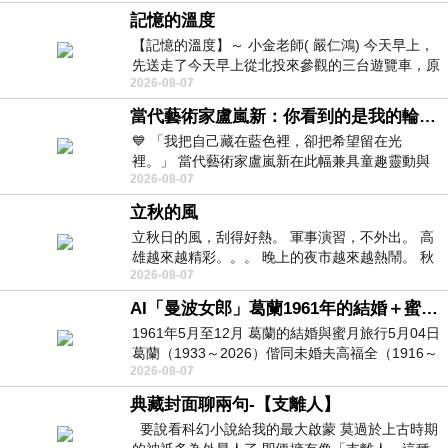
記憶的溫度
【記憶的溫度】～ 小金老師( 嚴仁鴻) 今天早上，
先送走了今天早上從北投來參觀的三台遊覽車，原
2026-08-07
以為展場已經差不多要安靜下來，卻發
當代藝術家盧嵐新：你看到的是我的輪廓，還是你的故事？——藏在藍色裡的希望與光
💙 「我把自己藏在藍色裡，卻把希望留在光
裡。」 當代藝術家盧嵐新在此幅兼具童趣靈動與
2026-08-07
抽象韻味的新作中，用湛藍的羽翼般色塊包覆著
立秋的風
立秋日的風，刮得好熱。 軍事演習，不外出。 高
雄越來越精彩。。。 晚上的夜市越來越熱鬧。 秋
2026-08-07
天的風刮得很熱 夜遊消暑熱。。。
AI「曼波女郎」葛蘭1961年的結婚＋蜜月旅行 #戀上老電影 #葛蘭 #粟子
1961年5月至12月 葛蘭的結婚與蜜月旅行5月04日
葛蘭（1933～2026）偕同未婚夫高福全（1916～
2026-08-07
2004）乘郵輪赴倫敦6月15日於英國倫敦St.S
典藏封面聊兩句-【支離人】
要說看科幻小說給我的最大啟蒙 莫過於上古時期