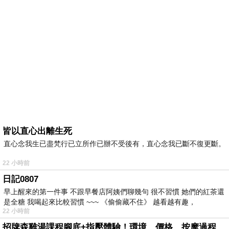
皆以直心出離生死
直心念我生已盡梵行已立所作已辦不受後有，直心念我已斷不復更斷。
22 小時前
日記0807
早上醒來的第一件事 不跟早餐店阿姨們聊幾句 很不習慣 她們的紅茶還
是全糖 我喝起來比較習慣 ~~~ 《偷偷藏不住》 越看越有趣，
22 小時前
招牌森雞湯課程腳底+指壓體驗！環境、價格、按摩過程全紀錄，森SPA足體養生館松江館最新價格表