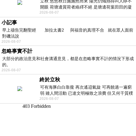
立秋 悠悠秋日施施然而來 陽光仍熾熱得叫人睜不
開眼 荷塘邊賞荷者絡繹不絕 是塘邊荷葉田田的凝
2026-08-07
望 風中飄逸的是映日荷花別樣紅
小記事
早上禱告完翻聖經 加拉太書2 與福音的真理不合 就在眾人面前
對磯法說
2026-08-07
忽略事實不計
大部分的政治意見和社會溝通意見，都是在忽略事實不計的情況下形成
的。
2026-08-07
終於立秋
可有海豚白白靠攏 再次遙迢氣旋 可再饒過一遍窮
弱 雖人間活動 已達文明極致之浪費 但又何干質樸
2026-08-07
者 只能白白陪葬