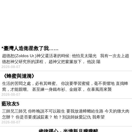
*臺灣人造衛星救了我……
趙德恕(Zoldos Ur.)神父還活著的時候: 他怕見太陽光 我有一次去上趙
德恕神父研究所的課程， 趙神父把窗簾放下， 他說:陽
2026-08-07
《蜂蜜與漣漪》
生活的苦悶之處，必有其蜂蜜。 你說要學習蜜獾，毫不畏懼地 直搗蜂
窩，才能親嚐。 甚至練一身鐵布衫、金鐘罩， 在暴風雨來襲
2026-08-07
藍玫友5
三師兄三師兄 你昨晚說不可以殺生 要我放過蟑螂給生路 今天的燉大肉
怎辦？ 你是否要虔誠茹素？ 蛤？別說師妹愛記仇 我希望
2026-08-07
歲律禪心 - 半塘新月朦朧醉