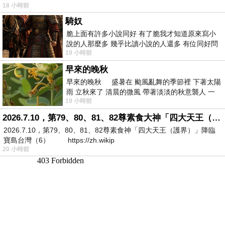
18 小時前
騎奴
脆上面有許多小說同好 有了脆我才知道原來寫小
說的人那麼多 幾乎比讀小說的人還多 有位同好問
19 小時前
了一個問題 她說為什麼高中文學獎的
早來的晚秋
早來的晚秋 盛暑在 颱風亂舞的季節裡 下著太陽
雨 立秋來了 清晨的微風 帶著淡淡的秋意襲人 一
19 小時前
下子 又被赤
2026.7.10，第79、80、81、82尊素食大神「四大天王（護界）」降臨寶島台灣（6）
2026.7.10，第79、80、81、82尊素食神「四大天王（護界）」降臨
寶島台灣（6） https://zh.wikip
20 小時前