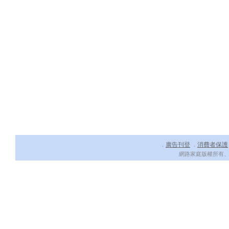
廣告刊登
消費者保護
．
．
網路家庭版權所有、轉載必究