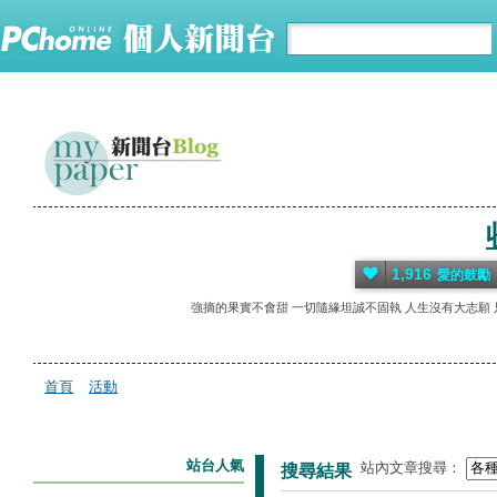
1,916
愛的鼓勵
強摘的果實不會甜 一切隨緣坦誠不固執 人生沒有大志願 
首頁
活動
站台人氣
站內文章搜尋：
搜尋結果