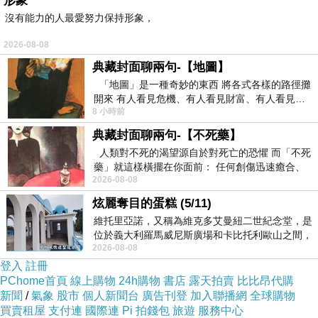
形象
美式足球一年一度的「超級盃」冠軍大戲，全美
沒有能力的人最愛努力保持形象，
有超過1億的觀眾收看電視轉播，台灣運彩也有
2026-08-08
開盤，除「不讓分」、「讓分」、「大小」、
典藏封面聊兩句-【地圖】
「第一節不讓分」和「單雙」等玩法外，還有6
「地圖」是一種奇妙的東西 將各式各樣的路徑攤
開來 有人看見危機、有人看見財富、有人看見…
個特別項目預測，包括「最有價值球員
8 小時前
從中可以發掘出不同的
(MVP)」、「勝分差」、「首次得分方式」（達
典藏封面聊兩句-【不死藥】
陣、射門或是安全得分）、「總分最高單節」、
人類對不死的渴望源自於對死亡的恐懼 而「不死
「第一名達陣球員」和「最後一名達陣球員」等
藥」就這樣橫擺在你面前： 任何創傷迅速癒合、
2026-08-08
停止衰老、痛覺消失…堪
有趣玩法。台灣球迷可透過MOD的博斯運動網，
炫麗奪目的蛋糕 (5/11)
一起收看現場直播，體驗美式足球的超強對抗和
維托里亞諾，又稱為維克多艾曼紐二世紀念堂，是
精彩刺激快感！
位於義大利羅馬威尼斯廣場和卡比托利歐山之間，
2026-08-08
用以紀念統一義大利統一後的的第一位國
登入
註冊
海鷹近3年都展現超強的防守能力，本季例行賽
PChome首頁
線上購物
24h購物
書店
露天拍賣
比比昂代購
是全NFL失分最少的隊伍，角衛謝爾曼（Richard
新聞
/
氣象
股市
個人新聞台
廣告刊登
加入聯播網
全球購物
買賣租屋
支付連
國際連
Pi 拍錢包
旅遊
服務中心
Sherman）和線衛史密斯（Malcolm Smith）等