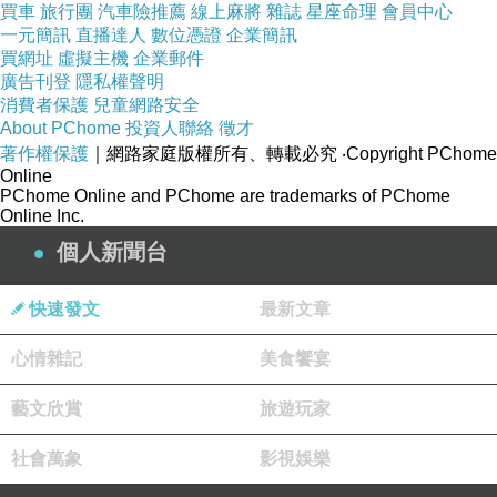
買車
旅行團
汽車險推薦
線上麻將
雜誌
星座命理
會員中心
防守組悍將表現出色，加上四分衛威爾森
一元簡訊
直播達人
數位憑證
企業簡訊
買網址
虛擬主機
企業郵件
（Russell Wilson）和跑衛林
新竹火鍋料宅配
區
廣告刊登
隱私權聲明
（Marshawn Lynch）的合作無間，去年大勝傳
消費者保護
兒童網路安全
奇四分衛曼寧（Peyton Manning）領軍的丹佛野
About PChome
投資人聯絡
徵才
著作權保護
｜網路家庭版權所有、轉載必究
‧Copyright PChome
馬，今年是否也能擊潰
火鍋吃到飽 大園
擁有三座
Online
冠軍的明星四分衛布雷迪（Tom Brady），成為
PChome Online and PChome are trademarks of PChome
Online Inc.
近10年來第1支成功衛冕的球隊值得期待。
個人新聞台
新英格蘭愛國者是本季例行賽攻守最全面的球
快速發文
最新文章
隊，得分全聯盟第4，失分全聯盟第7，得失分差
心情雜記
美食饗宴
高達+155則是全聯盟第一。愛國者的四分衛布雷
迪，2002至05年4年内3奪超級盃，拿下2次
藝文欣賞
旅遊玩家
MVP，搭配破壞力十足的邊鋒格隆科夫斯基
社會萬象
影視娛樂
（Rob Gronkowski），讓對手防不勝防。布雷
迪在例行賽傳球達陣33次，遠遠勝過海鷹四分衛