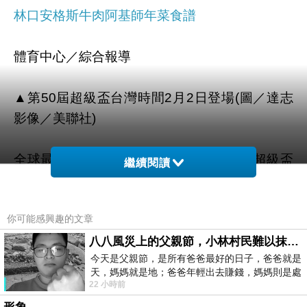
林口安格斯牛肉
阿基師年菜食譜
體育中心／綜合報導
▲第50屆超級盃台灣時間2月2日登場(圖／達志
影像／美聯社)
全球最受歡迎的職業運動NFL美式足球，超級盃
繼續閱讀
總冠軍爭奪即將在台灣時間2/2(一)上午7點30分
在亞歷桑那鳳凰城大學體育場舉行，由衛冕冠軍
你可能感興趣的文章
的西雅圖海鷹，迎戰東山再起的新英格蘭愛國
者，台灣運彩已經開放單場投注及特別項目預
八八風災上的父親節，小林村民難以抹滅的痛
今天是父親節，是所有爸爸最好的日子，爸爸就是
測，消費者千萬不要錯過，本賽季最刺激的美式
天，媽媽就是地；爸爸年輕出去賺錢，媽媽則是處
足球冠軍爭霸賽。
22 小時前
理家務，職業不分高低貴賤，只有人品才