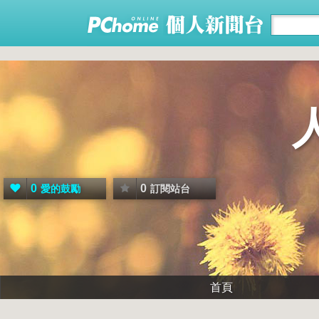
0
0
愛的鼓勵
訂閱站台
首頁