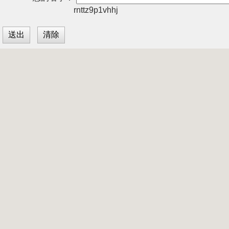
rnttz9p1vhhj