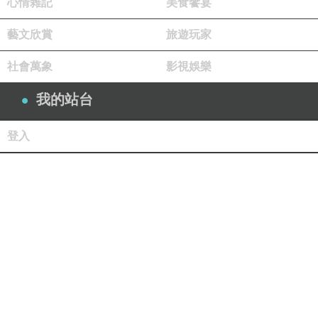
心情雜記
美食饗宴
藝文欣賞
旅遊玩家
社會萬象
影視娛樂
我的站台
登入