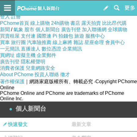
人氣商品大買家
訂閱
我的
登入
註冊
PChome首頁
線上購物
24h購物
書店
露天拍賣
比比昂代購
新聞
/
氣象
股市
個人新聞台
廣告刊登
加入聯播網
全球購物
買賣租屋
支付連
國際連
Pi 拍錢包
旅遊
服務中心
買車
旅行團
汽車險推薦
線上麻將
雜誌
星座命理
會員中心
一元簡訊
直播達人
數位憑證
企業簡訊
買網址
虛擬主機
企業郵件
廣告刊登
隱私權聲明
消費者保護
兒童網路安全
About PChome
投資人聯絡
徵才
著作權保護
｜網路家庭版權所有、轉載必究
‧Copyright PChome
Online
PChome Online and PChome are trademarks of PChome
Online Inc.
個人新聞台
快速發文
最新文章