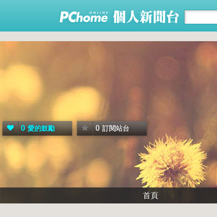
0
0
愛的鼓勵
訂閱站台
首頁