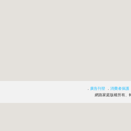
．
廣告刊登
．
消費者保護
網路家庭版權所有、轉載必究 