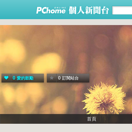
0
0
愛的鼓勵
訂閱站台
首頁