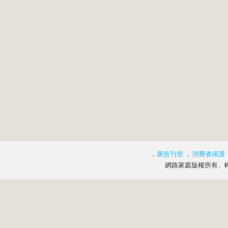
．
廣告刊登
．
消費者保護
網路家庭版權所有、轉載必究 