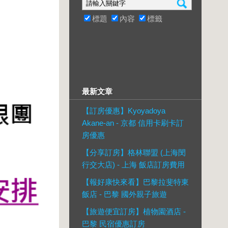
標題
內容
標籤
最新文章
【訂房優惠】Kyoyadoya
Akane-an - 京都 信用卡刷卡訂
房優惠
【分享訂房】格林聯盟 (上海閔
行交大店) - 上海 飯店訂房費用
【報好康快來看】巴黎拉斐特東
飯店 - 巴黎 國外親子旅遊
【旅遊便宜訂房】植物園酒店 -
巴黎 民宿優惠訂房