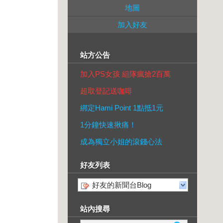
地圖
加入好友
站方公告
加入PS女孩 組隊瘋搶2百萬
超取登記送咖啡
綁定Hami Point 1點抵1元
1分鐘快速揪痛！
成為獨立小姐的滾錢心法
好友列表
好友的新聞台Blog
站內搜尋