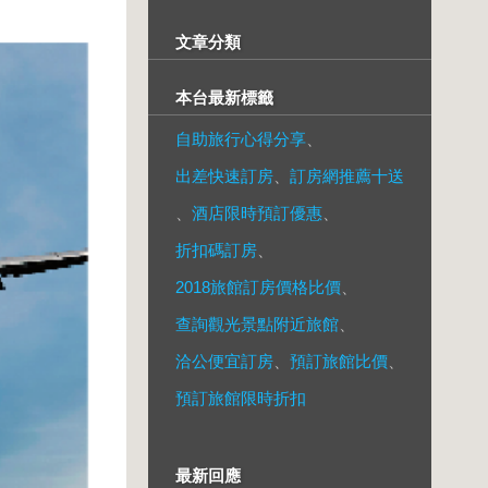
文章分類
本台最新標籤
自助旅行心得分享
、
出差快速訂房
、
訂房網推薦十送
、
酒店限時預訂優惠
、
折扣碼訂房
、
2018旅館訂房價格比價
、
查詢觀光景點附近旅館
、
洽公便宜訂房
、
預訂旅館比價
、
預訂旅館限時折扣
最新回應