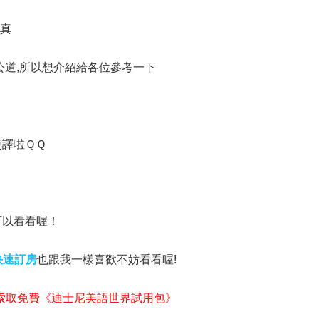
切真
公道,所以想介紹給各位參考一下
翻譯啦ＱＱ
可以看看喔！
快速訂房
也跟我一樣喜歡不妨看看喔!
索取免費《迪士尼美語世界試用包》