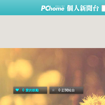
0
0
愛的鼓勵
訂閱站台