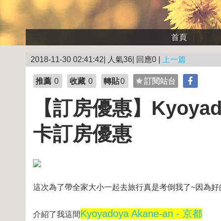
首頁
2018-11-30 02:41:42| 人氣36| 回應0 |
上一篇
推薦
0
收藏
0
轉貼
0
訂閱站台
【訂房優惠】Kyoyadoy
卡訂房優惠
這次為了帶全家大小一起去旅行真是考倒我了~因為好
Kyoyadoya Akane-an - 京都
介紹了我這間