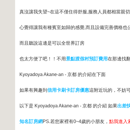
真沒讓我失望~在這不僅住得舒服,服務人員都相當親
心覺得讓我有種賓至如歸的感覺,而且設備完善價格也
而且聽說這邊是可以全世界訂房
也太方便了吧！！不用
景點渡假村預訂費用
在那邊找
Kyoyadoya Akane-an - 京都 的介紹在下面
如果有興趣到
信用卡刷卡訂房優惠
這附近玩的，不妨
以下是 Kyoyadoya Akane-an - 京都 的介紹 如果
出差
知名訂房網
PS.若您家裡有0~4歲的小朋友，
點我進入