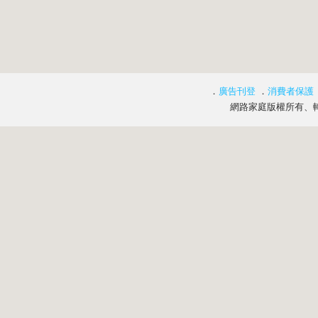
．
廣告刊登
．
消費者保護
網路家庭版權所有、轉載必究 