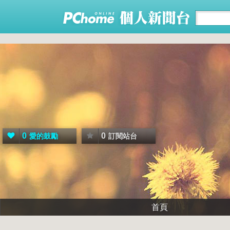
0
0
愛的鼓勵
訂閱站台
首頁