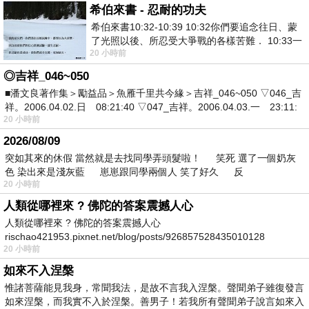
希伯來書 - 忍耐的功夫
希伯來書10:32-10:39 10:32你們要追念往日、蒙
了光照以後、所忍受大爭戰的各樣苦難． 10:33一
20 小時前
面被毀謗、遭患難、成了戲景、叫眾人
◎吉祥_046~050
■潘文良著作集＞勵益品＞魚雁千里共今緣＞吉祥_046~050 ▽046_吉
祥。2006.04.02.日 08:21:40 ▽047_吉祥。2006.04.03.一 23:11:
20 小時前
2026/08/09
突如其來的休假 當然就是去找同學弄頭髮啦！ 笑死 選了一個奶灰
色 染出來是淺灰藍 崽崽跟同學兩個人 笑了好久 反
20 小時前
人類從哪裡來 ? 佛陀的答案震撼人心
人類從哪裡來 ? 佛陀的答案震撼人心
rischao421953.pixnet.net/blog/posts/926857528435010128
20 小時前
如來不入涅槃
惟諸菩薩能見我身，常聞我法，是故不言我入涅槃。聲聞弟子雖復發言
如來涅槃，而我實不入於涅槃。善男子！若我所有聲聞弟子說言如來入