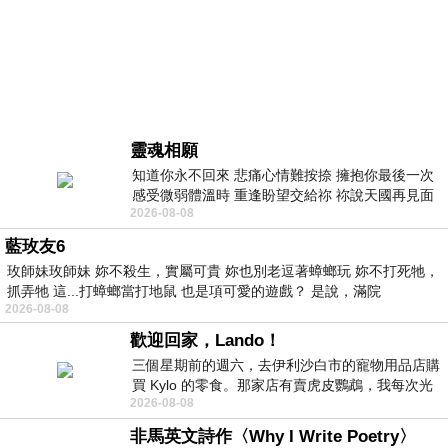
靈魂相願
知道你永不回來 悲痛心情難按捺 擁抱你最後一次
感受微弱體溫時 重逢盼望交給祢 祢說天國再見面
2026-08-08
此刻忍淚說別離 他日靈魂再
藍玫友6
玫師妹玫師妹 妳不殺生，實屬可貴 妳也別老逗著蟑螂玩 妳不打死牠，
抓弄牠 這...打蟑螂當打地鼠 也是項可愛的遊戲？ 是說，滿院
2026-08-08
歡迎回家，Lando！
三個星期前的週六，去伊利沙白市的寵物用品店購
買 Kylo 的零食。那家店有賣虎皮鸚鵡，我每次光
2026-08-08
顧都會去看一下。他們偶爾會引進 C
非馬英文詩作〈Why I Write Poetry〉