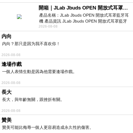
開箱｜JLab Jbuds OPEN 開放式耳罩藍牙耳機 - 設計美學，輕巧、透氣、環境音全物理達成！
產品名稱：JLab Jbuds OPEN 開放式耳罩藍牙耳
機 產品資訊 JLab Jbuds OPEN 開放式耳罩藍牙
2026-08-08
耳機評語：非常有特色，值得喜愛美型工
内向
内向？那只是因为我不喜欢你！
2026-08-08
逢場作戲
一個人表情生動是因為他需要逢場作戲。
2026-08-08
長大
長大，與年齡無關，跟挫折有關。
2026-08-08
贊美
贊美可能比侮辱一個人更容易造成永久性的傷害。