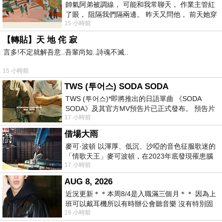
帥氣阿弟被調線， 可能和我常聊天， 作業主管紅
了眼， 阻隔我們隔兩邊。 昨天又問他， 前天她穿
15 小時前
什麼顏色衣服， 不經
【轉貼】天 地 侘 寂
言多!不定就解吾意..吾輩尚知..詩魂不滅..
15 小時前
TWS (투어스) SODA SODA
TWS (투어스)*即將推出的日語單曲 《SODA
SODA》及其官方MV預告片已正式發布。 預告片
17 小時前
一經發布， 就引發了粉絲們對這次夏季回
借場大雨
麥可·波頓 以渾厚、低沉、沙啞的音色征服歌迷的
「情歌天王」麥可波頓，在2023年底發現罹患腦
17 小時前
瘤「祈禱早日康復，一切都好」。
AUG 8, 2026
近況更新＊＊本周8/4是入職滿三個月＊＊ 因為上
班可以戴耳機所以有時辦公會聽音樂 沒有特別固
19 小時前
定哪天但就是一周某一天會固定聽'90