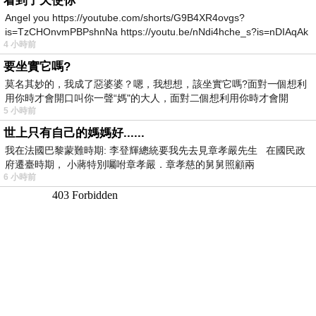
看到了天使你
Angel you https://youtube.com/shorts/G9B4XR4ovgs?
is=TzCHOnvmPBPshnNa https://youtu.be/nNdi4hche_s?is=nDIAqAk
4 小時前
要坐實它嗎?
莫名其妙的，我成了惡婆婆？嗯，我想想，該坐實它嗎?面對一個想利
用你時才會開口叫你一聲“媽"的大人，面對二個想利用你時才會開
5 小時前
世上只有自己的媽媽好......
我在法國巴黎蒙難時期: 李登輝總統要我先去見章孝嚴先生 在國民政
府遷臺時期， 小蔣特別囑咐章孝嚴．章孝慈的舅舅照顧兩
6 小時前