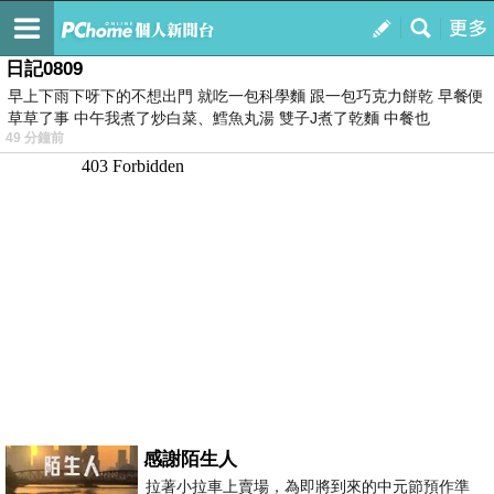
我的
最新文章
日記0809
早上下雨下呀下的不想出門 就吃一包科學麵 跟一包巧克力餅乾 早餐便
草草了事 中午我煮了炒白菜、鱈魚丸湯 雙子J煮了乾麵 中餐也
49 分鐘前
感謝陌生人
拉著小拉車上賣場，為即將到來的中元節預作準