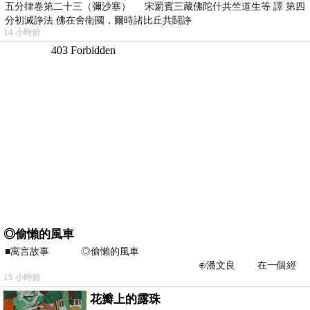
五分律卷第二十三（彌沙塞） 宋罽賓三藏佛陀什共竺道生等 譯 第四
分初滅諍法 佛在舍衛國，爾時諸比丘共鬪諍
14 小時前
◎偷懶的風車
■寓言故事 ◎偷懶的風車
⊕潘文良 在一個經
15 小時前
常颳風的山丘上—&m
花瓣上的露珠