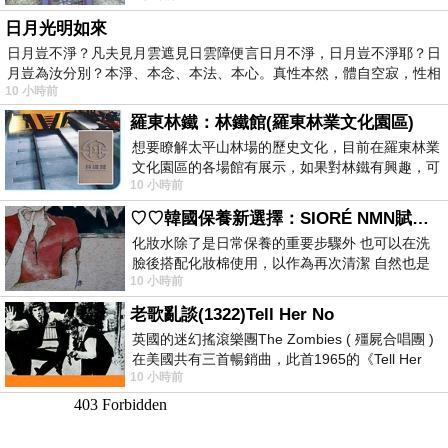
日月光明如來
日月豈不淨？凡夫見月雲遮見日雲障便言日月不淨，日月豈不淨耶？日
月豈為汝分別？本淨、本念、本法、本心。真性本然，體自空寂，性相
10 小時前
羅東林鐵：林鐵館(羅東林業文化園區)
想要瞭解太平山林場的歷史文化，目前在羅東林業
文化園區的各場館有展示，如果對林鐵有興趣，可
10 小時前
以到林鐵館。 這裡展示從山下
♡♡韓國保養新選擇：SIORÉ NMN賦活泡泡化妝水♡♡
化妝水除了是日常保養的重要步驟外 也可以在洗
臉後搭配化妝棉使用，以作為再次清潔 自然也是
10 小時前
我的保養必備品項 不過，我對於化妝
老歌亂談(1322)Tell Her No
英國的迷幻搖滾樂團The Zombies ( 殭屍合唱團 )
在美國共有三首暢銷曲，此首1965的《Tell Her
10 小時前
No》即為其中之一，在告示牌百大單曲