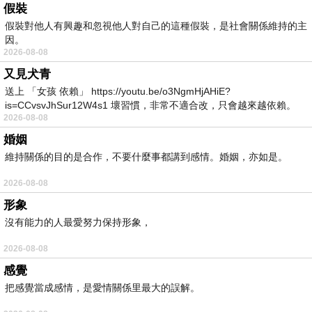
假裝
假裝對他人有興趣和忽視他人對自己的這種假裝，是社會關係維持的主
因。
2026-08-08
又見犬青
送上 「女孩 依賴」 https://youtu.be/o3NgmHjAHiE?
is=CCvsvJhSur12W4s1 壞習慣，非常不適合改，只會越來越依賴。
2026-08-08
我害怕的
婚姻
維持關係的目的是合作，不要什麼事都講到感情。婚姻，亦如是。
2026-08-08
形象
沒有能力的人最愛努力保持形象，
2026-08-08
感覺
把感覺當成感情，是愛情關係里最大的誤解。