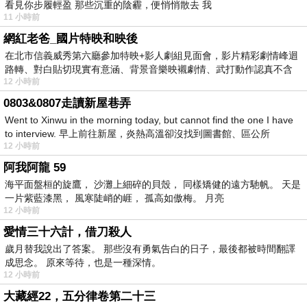
看見你步履輕盈 那些沉重的陰霾，便悄悄散去 我
11 小時前
網紅老爸_國片特映和映後
在北市信義威秀第六廳參加特映+影人劇組見面會，影片精彩劇情峰迴
路轉、對白貼切現實有意涵、背景音樂映襯劇情、武打動作認真不含
12 小時前
糊、
0803&0807走讀新屋巷弄
Went to Xinwu in the morning today, but cannot find the one I have
to interview. 早上前往新屋，炎熱高溫卻沒找到圖書館、區公所
12 小時前
阿我阿龍 59
海平面盤桓的旋鷹， 沙灘上細碎的貝殼， 同樣矯健的遠方馳帆。 天是
一片紫藍漆黑， 風寒陡峭的崕， 孤高如傲梅。 月亮
12 小時前
愛情三十六計，借刀殺人
歲月替我說出了答案。 那些沒有勇氣告白的日子，最後都被時間翻譯
成思念。 原來等待，也是一種深情。
12 小時前
大藏經22，五分律卷第二十三