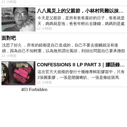
21 小時前
八八風災上的父親節，小林村民難以抹滅的痛
今天是父親節，是所有爸爸最好的日子，爸爸就是
天，媽媽就是地；爸爸年輕出去賺錢，媽媽則是處
22 小時前
理家務，職業不分高低貴賤，只有人品才
面對吧
沈思了好久 ，所有的錯都是自己造成的，自己不要去接觸就沒有後
續，因為自己不知輕重，以為無所謂出風頭，到頭出問題自己要承擔怨
22 小時前
不
CONFESSIONS II LP PART 3｜娜語錄II LP PART 3
這次官方大規模的發行十幾種專輯彩膠當中，只有
2張圖案膠，一張是開腿喇叭、一張是條紋斑馬
22 小時前
版；目前官網上只剩澳洲商店AU STORE