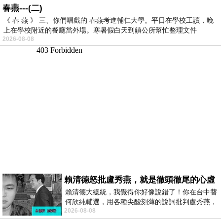
春燕---(二)
《 春 燕 》 三、你們唱戲的 春燕考進輔仁大學。平日在學校工讀，晚
上在學校附近的餐廳當外場。寒暑假白天到鎮公所幫忙整理文件
2026-08-08
賴清德怒批盧秀燕，就是徹頭徹尾的心虛
賴清德大總統，我覺得你好像說錯了！你在台中替
何欣純輔選，用各種尖酸刻薄的說詞批判盧秀燕，
2026-08-08
罵她施政滿意度輸給陳其邁，甚至還說盧