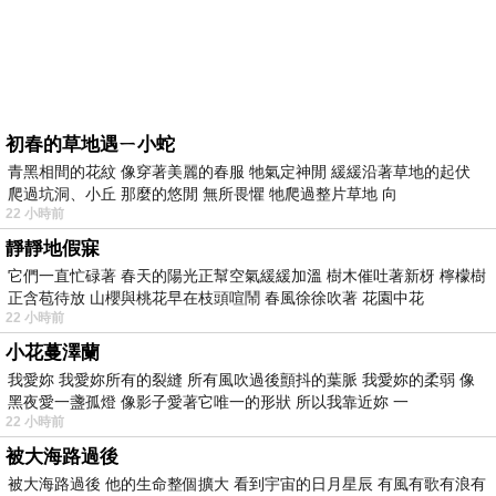
初春的草地遇ㄧ小蛇
青黑相間的花紋 像穿著美麗的春服 牠氣定神閒 緩緩沿著草地的起伏
爬過坑洞、小丘 那麼的悠閒 無所畏懼 牠爬過整片草地 向
22 小時前
靜靜地假寐
它們一直忙碌著 春天的陽光正幫空氣緩緩加溫 樹木催吐著新枒 檸檬樹
正含苞待放 山櫻與桃花早在枝頭喧鬧 春風徐徐吹著 花園中花
22 小時前
小花蔓澤蘭
我愛妳 我愛妳所有的裂縫 所有風吹過後顫抖的葉脈 我愛妳的柔弱 像
黑夜愛一盞孤燈 像影子愛著它唯一的形狀 所以我靠近妳 一
22 小時前
被大海路過後
被大海路過後 他的生命整個擴大 看到宇宙的日月星辰 有風有歌有浪有