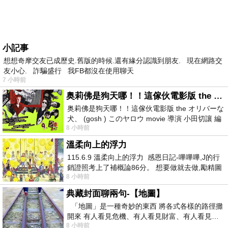
小記事
想想奇摩交友已成歷史.舊版的時候.還有緣分認識到朋友. 現在網路交
友小心. 詐騙盛行 我FB都沒在使用聊天
7 小時前
奥莉佛是狗天哪！！這傢伙電影版 the オリバーな犬、 (gosh ) このヤロウ movie
奥莉佛是狗天哪！！這傢伙電影版 the オリバーな
犬、 (gosh ) このヤロウ movie 導演 小田切讓 編
8 小時前
劇: 小田切讓 主演: 小田切讓
溫柔向上的浮力
115.6.9 溫柔向上的浮力 感恩日記-嗶嗶嗶,J的行
銷證照考上了補概論86分。 想要做就去做,勵精圖
8 小時前
治大成功,也是表法,堅持和努力
典藏封面聊兩句-【地圖】
「地圖」是一種奇妙的東西 將各式各樣的路徑攤
開來 有人看見危機、有人看見財富、有人看見…
8 小時前
從中可以發掘出不同的