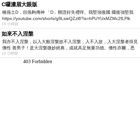
C囉濃眉大眼版
橋係土D，但係夠傳神 「D」辦證好失禮咩。我堅強復國 國復強堅我
https://youtube.com/shorts/g9LsieQZzl8?is=hPUYUxMZMc2fLPlk
19 小時前
如來不入涅槃
我亦不入涅槃，以入大般涅槃故不入涅槃，入不入故，入大涅槃者得見
佛性 善男子！是大涅槃微妙經典，成就具足無量功德。佛性亦爾，悉
19 小時前