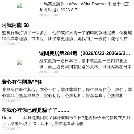
非馬英文詩作〈Why I Write Poetry〉刊登于《芝
加哥时报》2026.8.7
2026-08-08
阿我阿龍 58
監視行動持續了三個多月。他們或許只需一半的時間就能完成，但梅麗
特卻異常謹慎。或者說，比平常更謹慎。她找到了一艘特工處停泊在
2026-08-08
週間農居第284週（2026/6/23-2026/6/24) 夏至 金黃稻浪洋溢豐收喜悅
結束亂買一通日本行，接下來星期一三四都要上
班，而且還要開到有點遠的員林。可能因為在日本
2026-08-08
花不少錢，星期一出門上班時，心裡沒有一
若心有住則為非住
應無所住而生其心。本心不住，非住非非住，應生無所住心，無住，非
心非非心無念無無念，覺心初起，心無初相，覺念念真，心無覺相
2026-08-08
在我心裡你已經是騙子了........
Dear: 我只是隨口問了你什麼時候生日?想說獅子座的你現在八月
了，結果出現了20，我不 可置信地看著這個
2026-08-08