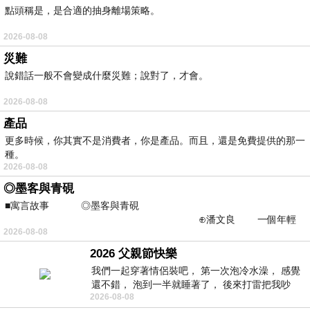
點頭稱是，是合適的抽身離場策略。
2026-08-08
災難
說錯話一般不會變成什麼災難；說對了，才會。
2026-08-08
產品
更多時候，你其實不是消費者，你是產品。而且，還是免費提供的那一
種。
2026-08-08
◎墨客與青硯
■寓言故事 ◎墨客與青硯
⊕潘文良 一個年輕
2026-08-08
的墨客，在京城的古玩肆裡
2026 父親節快樂
我們一起穿著情侶裝吧， 第一次泡冷水澡， 感覺
還不錯， 泡到一半就睡著了， 後來打雷把我吵
2026-08-08
醒， 手