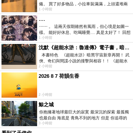
備。 買了好多物品，小拉車裝滿滿，上頭還堆兩
1 小時前
紙箱。 雖辛苦了點，這點程度我一個人搬
….
⋯⋯ 。 這兩天假期雖然有風雨，但心境是如圖一
樣。 能好好休息、吃喝睡覺.... 真是太好了！ 回想
1 小時前
起來，以前根本就很難有這
沈默《超能水滸：魯達傳》電子書，暗黑宇宙新章，一一五年八月璀璨上架！
本書特色 《超能水滸》暗黑宇宙新章再開！ 武
俠、奇幻與間諜小說的撞擊與相容！！ 《超能水
2 小時前
滸》系列第四部
2026 8 7 荷韻生香
2 小時前
鯨之城
你抱擁著地球最巨大的寂寞 最深沉的探索 最孤獨
也最自由 海底是 青鳥不到的地方 但是 你追尋的
3 小時前
幸福 可以比珍珠更