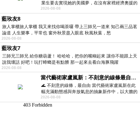
業生要去實現她的美國夢，在沒有家裡經濟奧援的
2026-08-08
情況下，靠著自我努力工作累積出國基
藍玫友8
旅人掌櫃旅人掌櫃 我又來找你喝茶囉 帶上三師兄一道來 知己兩三品茗
論道 人生樂事，平常也 窗外秋景盡入眼底 秋風秋葉，愁
2026-08-08
藍玫友7
三師兄三師兄 給你糖葫蘆！ 哈哈哈，把你的嘴糊起來 讓你不能跟上天
說我壞話 好吧！玩打蟑螂是有點髒 那一起來去看白海豚飛躍
2026-08-08
當代藝術家盧嵐新：不刻意的線條最自由，讓色彩流動、筆觸自己說話
🌊 不刻意的線條，最自由 當代藝術家盧嵐新在此
幅充滿動態感與奔放氣息的抽象新作中，以大膽的
2026-08-08
藍色顏料在白色畫布上揮灑、壓印與流淌