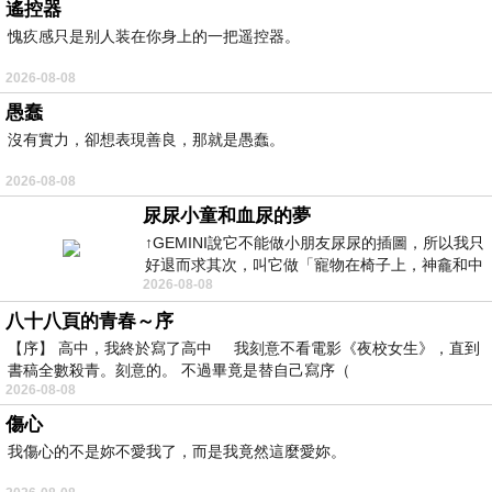
遙控器
愧疚感只是别人装在你身上的一把遥控器。
2026-08-08
愚蠢
沒有實力，卻想表現善良，那就是愚蠢。
2026-08-08
尿尿小童和血尿的夢
↑GEMINI說它不能做小朋友尿尿的插圖，所以我只
好退而求其次，叫它做「寵物在椅子上，神龕和中
2026-08-08
年人臉孔」的畫了。 六月底
八十八頁的青春～序
【序】 高中，我終於寫了高中 我刻意不看電影《夜校女生》，直到
書稿全數殺青。刻意的。 不過畢竟是替自己寫序（
2026-08-08
傷心
我傷心的不是妳不愛我了，而是我竟然這麼愛妳。