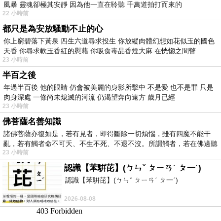
風暴 靈魂卻極其安靜 因為他一直在聆聽 千萬道拍打而來的
22 小時前
都只是為安放騷動不止的心
你上窮碧落下黃泉 四生六道尋求投生 你放縱肉體幻想如花似玉的國色
天香 你尋求軟玉香紅的慰藉 你吸食毒品香煙大麻 在恍惚之間瞥
23 小時前
半百之後
年過半百後 他的眼睛 仍會被美麗的身影所擊中 不是愛 也不是罪 只是
肉身深處 一條尚未熄滅的河流 仍渴望奔向遠方 歲月已經
23 小時前
佛菩薩名善知識
諸佛菩薩亦復如是，若有見者，即得斷除一切煩惱，雖有四魔不能干
亂，若有觸者命不可夭、不生不死、不退不沒。所謂觸者，若在佛邊聽
23 小時前
受
認識【苯騈芘】(ㄅㄣˇ ㄆㄧㄢˊ ㄆ一ˊ)
認識【苯騈芘】(ㄅㄣˇ ㄆㄧㄢˊ ㄆ一ˊ)
2026-08-08