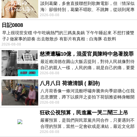
談到葛蘭，多會直接聯想到歌舞電影，但〈情深似
海〉卻很特別，葛蘭不唱歌、不跳舞，從頭到尾專
2026-08-08
心演戲。拍攝期間，經常工作超過12個鐘
日記0808
早上很現世安穩 中午吃碗熱門的三媽臭臭鍋 下午午睡起來 不想打擾雙
子J 做家事的節奏 出去散散步 有影片有真相：白海豚 在飲料
2026-08-08
慈濟遭騙10億，混蛋官員陳時中急著脫罪
最近賴清德在圓山大飯店提到，對待人民就像對待
自己的親人一樣，人民的痛，就是自己的痛，要愛
2026-08-08
民如親，說的這麼好聽，實際上根本沒做
八月八日 荷塘清韻 ( 新詩)
八月荷香像一條河流般呼嘯奔騰奔向季節塘心任我
恣意瀏覽，蹲下以膜拜之姿拍下荷韻雅姿轉身離開
2026-08-08
時我把美麗的遐想掛在亭亭葉柄上盼望
狂砍公視預算，民進黨一哭二鬧三上吊
嚴審預算，是我們與民眾黨共同合作，只要遇到不
合理的預算，當然一定會砍或是凍結，最近文化部
2026-08-08
要編列公視和Taiwan plus預算，在110年