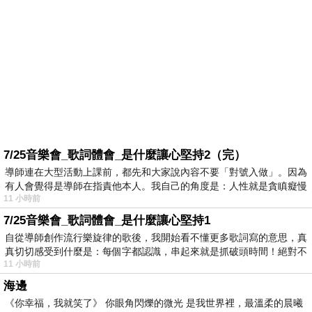
7/25音樂會_歌詞體會_是什麼讓心堅持2（完）
導師連在大型活動上課前，都先和大家說內容不要「對號入做」。因為
有人會覺得是導師在指責他本人。我自己的角度是：人性就是貪瞋癡慢
11 小時前
7/25音樂會_歌詞體會_是什麼讓心堅持1
自從導師創作流行樂旋律的歌後，我開始看不懂更多歌詞寫的意思，真
真切切感受到什麼是：每個字都認識，串起來就是抓破頭時間！絕對不
11 小時前
海邊
《你幸福，我就笑了》 你眼角閃爍的微光 是我世界裡，最溫柔的晨曦