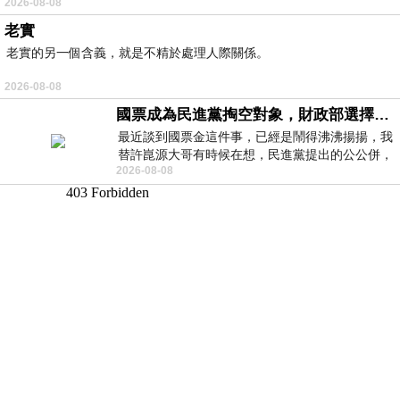
2026-08-08
老實
老實的另一個含義，就是不精於處理人際關係。
2026-08-08
國票成為民進黨掏空對象，財政部選擇性失憶
最近談到國票金這件事，已經是鬧得沸沸揚揚，我
替許崑源大哥有時候在想，民進黨提出的公公併，
2026-08-08
其實就是想要國庫通黨庫，鬧出最大的醜