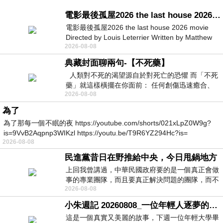
電影最後孤屋2026 the last house 2026 movie
電影最後孤屋2026 the last house 2026 movie
Directed by Louis Leterrier Written by Matthew
2026-08-08
Robinson Starring Greta Lee Wa
典藏封面聊兩句-【不死藥】
人類對不死的渴望源自於對死亡的恐懼 而「不死
藥」就這樣橫擺在你面前： 任何創傷迅速癒合、
2026-08-08
停止衰老、痛覺消失…堪
為了
為了那每一個不眠的夜 https://youtube.com/shorts/021xLpZ0W9g?
is=9VvB2Aqpnp3WIKzl https://youtu.be/T9R6YZ294Hc?is=
2026-08-08
民進黨昔日在野推給中央，今日甩鍋地方
上回我曾講過，中華民國政府要的是一個真正會做
事的專業團隊，而且要真正解決問題的團隊，而不
2026-08-08
是只會到處甩鍋的雙標團隊，最近民進黨
小朱週記 20260808_一位年輕人逐夢的真實故事
這是一個真實又美麗的故事，下週一位年輕大學畢