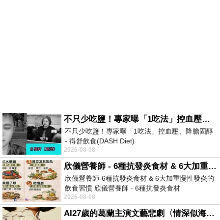
不只少吃鹽！專家曝「1吃法」控血壓、降膽固醇 - 得舒飲食(DASH Diet)
不只少吃鹽！專家曝「1吃法」控血壓、降膽固醇
- 得舒飲食(DASH Diet)
2026-08-08
https://www.facebook.com/dietitiansophia/
posts/157966
欣儀營養師 - 6種抗發炎食材 & 6大加重慢性發炎的飲食習慣
欣儀營養師-6種抗發炎食材 & 6大加重慢性發炎的
飲食習慣 欣儀營養師 - 6種抗發炎食材
2026-08-08
https://www.facebook.com/photo/?fbid=147
AI27歲的葛蘭主演文藝悲劇〈情深似海〉 #戀上老電影 #葛蘭 #粟子