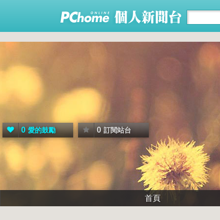
0
0
愛的鼓勵
訂閱站台
首頁