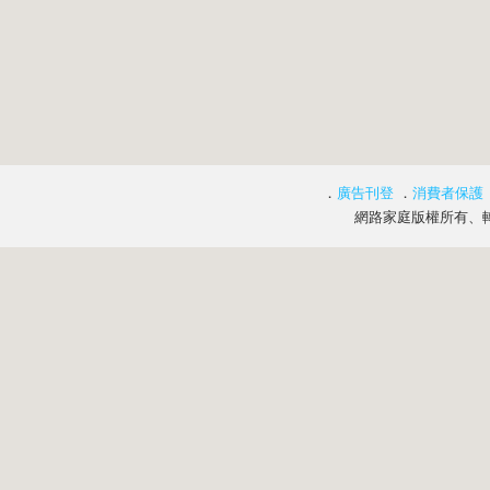
．
廣告刊登
．
消費者保護
網路家庭版權所有、轉載必究 