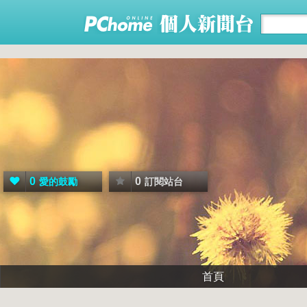
0
0
愛的鼓勵
訂閱站台
首頁