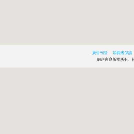
．
廣告刊登
．
消費者保護
網路家庭版權所有、轉載必究 