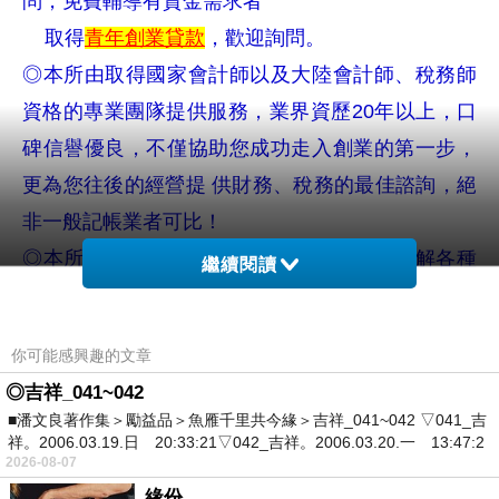
問，免費輔導有資金需求者
取得
青年創業貸款
，歡迎詢問。
◎本所由取得國家會計師以及大陸會計師、稅務師
資格的專業團隊提供服務，業界資歷20年以上，
口
碑信譽優良，不僅協助您成功走入創業的第一步，
更為您往後的經營提 供財務、稅務的最佳諮詢，絕
非一般記帳業者可比！
◎本所為宣導政府法令，避免納稅人因不了解各種
繼續閱讀
稅捐實務作法及規定而
遭受不必要損失，不定期開
辦講習及開辦專業課程研習，請參考本所網站資
你可能感興趣的文章
訊，歡迎蒞臨參
加！
◎吉祥_041~042
■潘文良著作集＞勵益品＞魚雁千里共今緣＞吉祥_041~042 ▽041_吉
※提醒您，記帳報稅服務牽涉高度專業，許
祥。2006.03.19.日 20:33:21▽042_吉祥。2006.03.20.一 13:47:2
2026-08-07
多委託未有專業資格業者記帳報稅，導致違
緣份