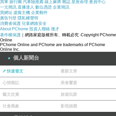
買車
旅行團
汽車險推薦
線上麻將
雜誌
星座命理
會員中心
E-Mail：
service@ris-cpa.com
一元簡訊
直播達人
數位憑證
企業簡訊
買網址
虛擬主機
企業郵件
廣告刊登
隱私權聲明
消費者保護
兒童網路安全
About PChome
投資人聯絡
徵才
著作權保護
觀音委託代辦代理申請辦理營業登記營登代辦代理申請辦理
｜網路家庭版權所有、轉載必究
‧Copyright PChome
上一篇：
Online
龍潭委託代辦代理申請辦理營業登記營登代辦代理申請辦理
下一篇：
PChome Online and PChome are trademarks of PChome
Online Inc.
個人新聞台
快速發文
最新文章
心情雜記
美食饗宴
藝文欣賞
旅遊玩家
社會萬象
影視娛樂