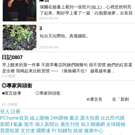
法漏稅裁罰案件不勝其數，得不償失。
偶爾在臉書上看到一張照片(如上)，心裡忽然明亮
了起來。剛好早上看了一篇「白痴愛做夢」台長寫
一樣價格，請找登記有案會計師
(
坊間「會計
2026-08-06
的貼文，在回顧年輕時瘋狂愛上
事務所」、「工商會計事務所」、「會計記
3
帳士事務所」均非會計師
)
，以保障您權益，
站台又玩嘢啦。真傷腦筋。
是否為登記有案會計師，可進以下網址查
2026-08-06
詢：
日記0807
早上醒來的第一件事 不跟早餐店阿姨們聊幾句 很不習慣 她們的紅茶還
http://www.roccpa.org.tw/reg_queries/
是全糖 我喝起來比較習慣 ~~~ 《偷偷藏不住》 越看越有趣，
4 小時前
◎專家與頭銜
地 址：330
桃園縣桃園市縣府路312-3
■寓言故事 ◎專家與頭銜
號4樓
⊕潘文良 在「新創
19 小時前
之谷」裡——
電 話：
(03)271-1797
登入
註冊
手 機：
0981-404137
PChome首頁
線上購物
24h購物
書店
露天拍賣
比比昂代購
新聞
/
氣象
股市
個人新聞台
廣告刊登
加入聯播網
全球購物
網 址：
http://www.ris-cpa.com
買賣租屋
支付連
國際連
Pi 拍錢包
旅遊
服務中心