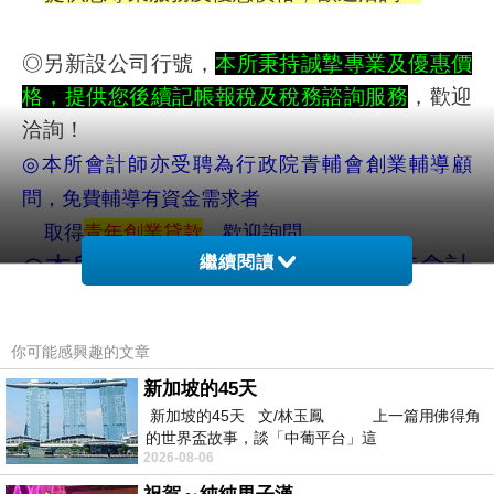
◎
另新設公司行號，
本所秉持誠摯專業及優惠價
格，提供您後續記帳報稅及稅務諮詢服務
，歡迎
洽詢！
本所會計師亦受聘為行政院青輔會創業輔導顧
◎
問，免費輔導有資金需求者
取得
青年創業貸款
，歡迎詢問。
本所由取得國家會計師以及大陸會計
◎
繼續閱讀
師、稅務師資格的專業團隊提供服務，
業界資歷
年以上，口碑信譽優良，不
20
你可能感興趣的文章
僅協助您成功走入創業的第一步，更為
新加坡的45天
您往後的經營提
供財務、稅務的最佳
新加坡的45天 文/林玉鳳 上一篇用佛得角
諮詢，絕非一般記帳業者可比！
的世界盃故事，談「中葡平台」這
2026-08-06
本所為宣導政府法令，避免納稅人因
◎