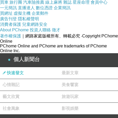
買車
旅行團
汽車險推薦
線上麻將
雜誌
星座命理
會員中心
龍潭委託代理代辦申請公司設立登記會計師資本額查核簽證報告書委託會計師簽證之委託書
上一篇：
一元簡訊
直播達人
數位憑證
企業簡訊
買網址
虛擬主機
企業郵件
南崁委託代理代辦申請公司設立登記會計師資本額查核簽證報告書委託會計師簽證之委託書
下一篇：
廣告刊登
隱私權聲明
消費者保護
兒童網路安全
About PChome
投資人聯絡
徵才
著作權保護
｜網路家庭版權所有、轉載必究
‧Copyright PChome
Online
PChome Online and PChome are trademarks of PChome
Online Inc.
個人新聞台
快速發文
最新文章
心情雜記
美食饗宴
藝文欣賞
旅遊玩家
社會萬象
影視娛樂