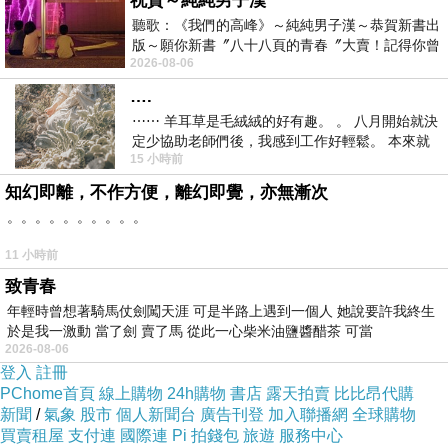
祝賀～純純男子漢
不了解各種稅捐實務作法及規定而遭受
聽歌：《我們的高峰》～純純男子漢～恭賀新書出
版～願你新書〞八十八頁的青春〞大賣！記得你曾
不必要損失，不定期開辦講習及開辦專
2026-08-06
經在我的版留言…「好讚的圖^^感覺大家
業課程研習，請參考本所網站資訊，歡
….
迎蒞臨參加！
⋯⋯ 羊耳草是毛絨絨的好有趣。 。 八月開始就決
定少協助老師們後，我感到工作好輕鬆。 本來就
15 小時前
不是我的工作啊。 真
知幻即離，不作方便，離幻即覺，亦無漸次
地 址：
330
桃園市縣府路
312-3
號
4
樓
。。。。。。。。。。
電 話：
(03)271-1797
11 小時前
手 機：
0981-404137
致青春
網
址：
http://www.ris-cpa.com
年輕時曾想著騎馬仗劍闖天涯 可是半路上遇到一個人 她說要許我終生
於是我一激動 當了劍 賣了馬 從此一心柴米油鹽醬醋茶 可當
：
E-Mail
service@ris-cpa.com
2026-08-06
登入
註冊
PChome首頁
線上購物
24h購物
書店
露天拍賣
比比昂代購
新聞
/
氣象
股市
個人新聞台
廣告刊登
加入聯播網
全球購物
買賣租屋
支付連
國際連
Pi 拍錢包
旅遊
服務中心