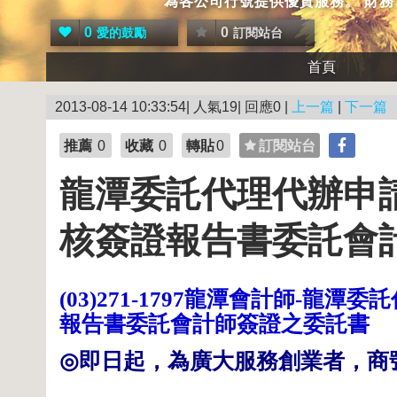
為各公司行號提供優質服務。 財
0
0
愛的鼓勵
訂閱站台
首頁
2013-08-14 10:33:54| 人氣19| 回應0 |
上一篇
|
下一篇
推薦
0
收藏
0
轉貼
0
訂閱站台
龍潭委託代理代辦申
核簽證報告書委託會
龍潭會計師
龍潭委託
(03)271-1797
-
報告書委託會計師簽證之委託書
◎
即日起，為廣大服務創業者，商