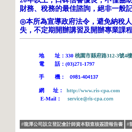
20
財務、稅務的最佳諮詢，絕非一般
本所為宣導政府法令，避免納稅人
◎
失，不定期開辦講習及開辦專業課
地 址：
330
桃園市縣府路
312-3
號
4
電 話：
(03)271-1797
手 機：
0981-404137
網
址：
http://www.ris-cpa.com
：
E-Mail
service@ris-cpa.com
#
龍潭公司設立登記會計師資本額查核簽證報告書
#