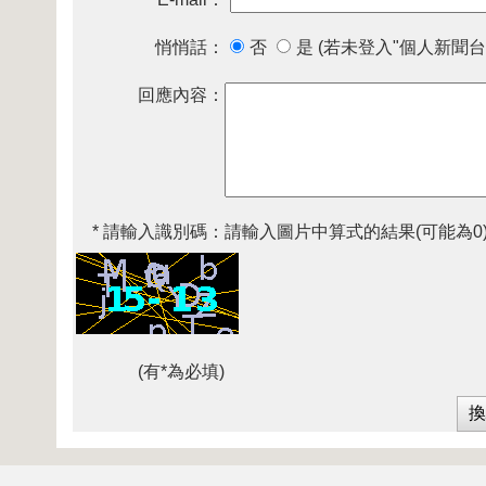
悄悄話：
否
是 (若未登入"個人新聞台
回應內容：
* 請輸入識別碼：
請輸入圖片中算式的結果(可能為0
(有*為必填)