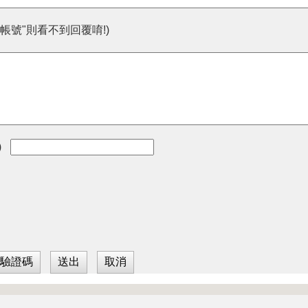
帳號"則看不到回覆唷!)
)