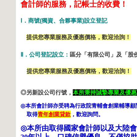
會計師的服務，記帳士的收費！
Ⅰ
．商號
(
獨資、合夥事業
)
設立登記
提供您專業服務及優惠價格，歡迎洽詢！
Ⅱ
．公司登記設立：
區分「
有限公司」及「股
提供您專業服務及優惠價格，歡迎洽詢！
◎
另新設公司行號，
本所秉持誠摯專業及優惠
本所會計師亦受聘為行政院青輔會創業輔導顧
◎
取得
青年創業貸款
，歡迎詢問。
本所由取得國家會計師以及大陸會
◎
年以上，口碑信譽優良，不僅協