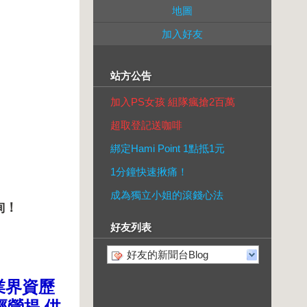
地圖
加入好友
站方公告
加入PS女孩 組隊瘋搶2百萬
超取登記送咖啡
綁定Hami Point 1點抵1元
1分鐘快速揪痛！
成為獨立小姐的滾錢心法
詢！
好友列表
好友的新聞台Blog
業界資歷
經營提
供