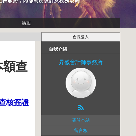
記帳服務；內部制度設計及稅務規劃
活動
自我介紹
昇徽會計師事務所
本額查
查核簽證
關於本站
留言板