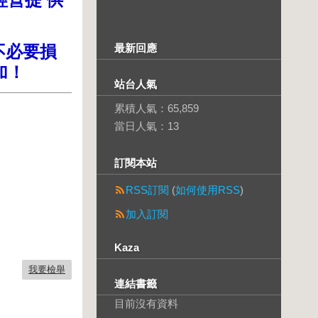
不必要損
最新回應
加！
站台人氣
累積人氣：
65,859
當日人氣：
13
訂閱本站
RSS訂閱
(
如何使用RSS
)
加入訂閱
Kaza
我要檢舉
連結書籤
目前沒有資料