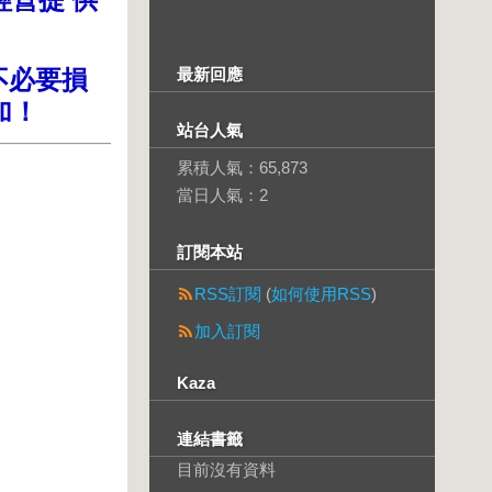
不必要損
最新回應
加！
站台人氣
累積人氣：
65,873
當日人氣：
2
訂閱本站
RSS訂閱
(
如何使用RSS
)
加入訂閱
Kaza
連結書籤
目前沒有資料