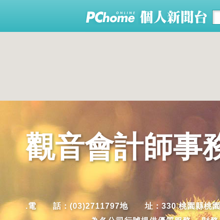
觀音會計師事務
.電 話：(03)2711797地 址：330 桃園