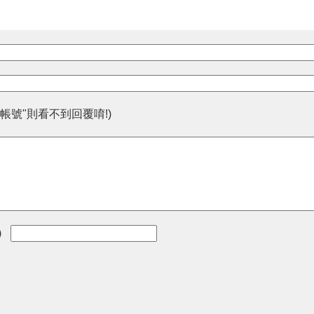
帳號"則看不到回覆唷!)
)