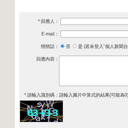
* 回應人：
E-mail：
悄悄話：
否
是 (若未登入"個人新聞台
回應內容：
* 請輸入識別碼：
請輸入圖片中算式的結果(可能為0