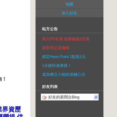
地圖
加入好友
站方公告
加入PS女孩 組隊瘋搶2百萬
超取登記送咖啡
綁定Hami Point 1點抵1元
1分鐘快速揪痛！
成為獨立小姐的滾錢心法
詢！
好友列表
好友的新聞台Blog
業界資歷
經營提
供