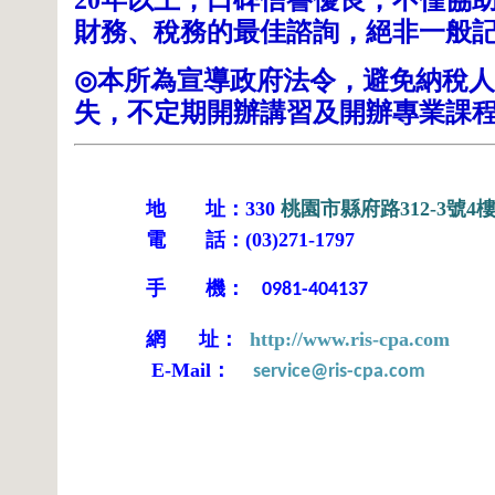
20
財務、稅務的最佳諮詢，絕非一般
本所為宣導政府法令，避免納稅人
◎
失，不定期開辦講習及開辦專業課
地 址：
330
桃園市縣府路
312-3
號
4
電 話：
(03)271-1797
手 機：
0981-404137
網
址：
http://www.ris-cpa.com
：
E-Mail
service@ris-cpa.com