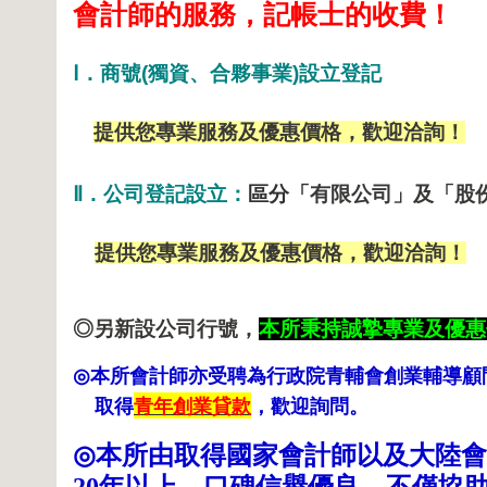
會計師的服務，記帳士的收費！
Ⅰ
．商號
(
獨資、合夥事業
)
設立登記
提供您專業服務及優惠價格，歡迎洽詢！
Ⅱ
．公司登記設立：
區分「
有限公司」及「股
提供您專業服務及優惠價格，歡迎洽詢！
◎
另新設公司行號，
本所秉持誠摯專業及優惠
本所會計師亦受聘為行政院青輔會創業輔導顧
◎
取得
青年創業貸款
，歡迎詢問。
本所由取得國家會計師以及大陸會
◎
年以上，口碑信譽優良，不僅協