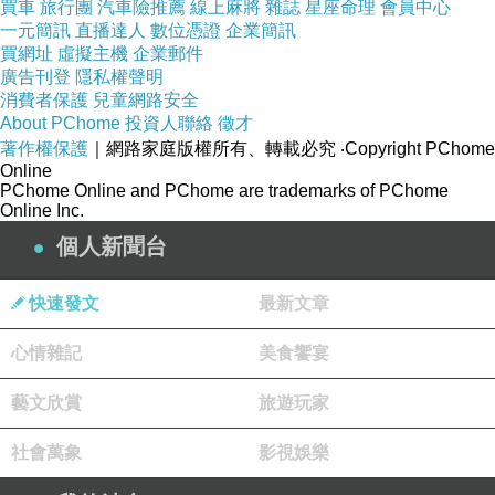
買車
旅行團
汽車險推薦
線上麻將
雜誌
星座命理
會員中心
一元簡訊
直播達人
數位憑證
企業簡訊
買網址
虛擬主機
企業郵件
廣告刊登
隱私權聲明
消費者保護
兒童網路安全
About PChome
投資人聯絡
徵才
著作權保護
｜網路家庭版權所有、轉載必究
‧Copyright PChome
Online
PChome Online and PChome are trademarks of PChome
Online Inc.
個人新聞台
快速發文
最新文章
心情雜記
美食饗宴
藝文欣賞
旅遊玩家
社會萬象
影視娛樂