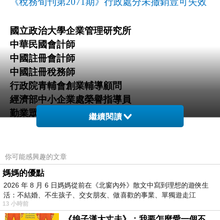
《稅務旬刊第
2071
期》行政處分未撤銷豈可失效
國立政治大學企業管理研究所
中華民國會計師
中國註冊會計師
中國註冊稅務師
行政院青輔會創業輔導顧問
經濟部中小企業處榮譽指導員
勤業眾信稅務部副理
繼續閱讀
洽詢電話：
(03)271-1797
service@ris-cpa.com
Email
：
你可能感興趣的文章
媽媽的優點
2026 年 8 月 6 日媽媽從前在《北窗內外》散文中寫到理想的遊俠生
活：不結婚、不生孩子、交女朋友、做喜歡的事業、單獨遊走江
13 小時前
湖⋯⋯，
《娘子漢大丈夫》：我要怎麼愛一個不存在的人？