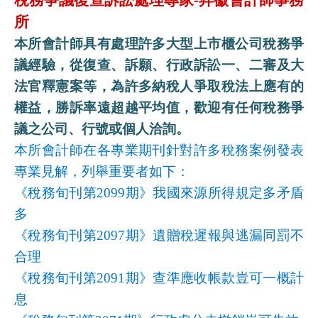
稅務爭議復查訴訟處理專家
-
昇徽會計師事務
所
本所會計師具有處理許多大型上市櫃公司稅務爭
議經驗，從復查、訴願、行政訴訟一、二審及大
法官釋憲案等，為許多納稅人爭取稅法上應有的
權益，勝訴率遠超越平均值，歡迎有任何稅務爭
議之公司、行號或個人洽詢。
本所會計師在各專業期刊針對許多稅務案例發表
專業見解，列舉重要者如下：
《稅務旬刊第
2099
期》我國來源所得規定多矛盾
多
《稅務旬刊第
2097
期》遺贈稅遲報與逃漏同罰不
合理
《稅務旬刊第
2091
期》查準應收帳款豈可一概計
息