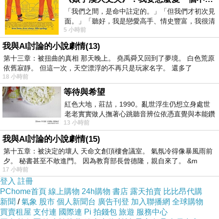
「我們之間，是命中註定的。」「但我們才初次見
面。」「聽好，我是戀愛高手、情史豐富，我很清
桃園申請辦理取得公司登記事項卡設立成立登記新有限公司股份有限公司
上一篇：
5 小時前
楚這種感覺，你我之間的那種感覺，現
桃園委託代辦代理辦理申請廠登場登廠房登記設立工廠工場登記設立工廠登記證許可證
下一篇：
我與AI討論的小說劇情(13)
第十三章：被扭曲的真相 那天晚上。 堯禹舜又回到了夢境。 白色荒原
依舊寂靜。 但這一次，天空漂浮的不再只是玩家名字。 還多了
18 小時前
等待與希望
紅色大地，莊喆，1990。亂世浮生仍想立身處世
老老實實做人撫著心跳聽音辨位依憑直覺與本能鑽
13 小時前
向裂隙的亮處探索另一個心聲另一個共鳴的
我與AI討論的小說劇情(15)
(悄悄話)
2013-12-17 09:03:57
第十五章：被決定的壞人 天命文創頂樓會議室。 氣氛冷得像暴風雨前
夕。 秘書甚至不敢進門。 因為教育部長曾德隆，親自來了。 &m
17 小時前
登入
註冊
PChome首頁
線上購物
24h購物
書店
露天拍賣
比比昂代購
新聞
/
氣象
股市
個人新聞台
廣告刊登
加入聯播網
全球購物
買賣租屋
支付連
國際連
Pi 拍錢包
旅遊
服務中心