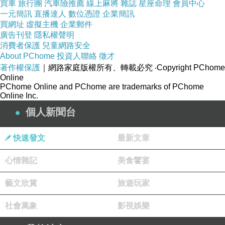
買車
旅行團
汽車險推薦
線上麻將
雜誌
星座命理
會員中心
一元簡訊
直播達人
數位憑證
企業簡訊
買網址
虛擬主機
企業郵件
中壢委託代理辦理申辦代辦申請設立成立新商行個人工作室商業登記
上一篇：
廣告刊登
隱私權聲明
蘆竹委託代理辦理申辦代辦申請設立成立新商行個人工作室商業登記
下一篇：
消費者保護
兒童網路安全
About PChome
投資人聯絡
徵才
著作權保護
｜網路家庭版權所有、轉載必究
‧Copyright PChome
Online
PChome Online and PChome are trademarks of PChome
Online Inc.
個人新聞台
快速發文
最新文章
心情雜記
美食饗宴
藝文欣賞
旅遊玩家
社會萬象
影視娛樂