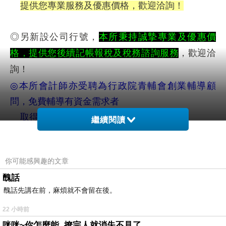
提供您專業服務及優惠價格，歡迎洽詢！
◎另新設公司行號，
本所秉持誠摯專業及優惠價
格，提供您後續記帳報稅及稅務諮詢服務
，歡迎洽
詢！
本所會計師亦受聘為行政院青輔會創業輔導顧
◎
問，免費輔導有資金需求者
取得
青年創業貸款
，歡迎詢問。
繼續閱讀
本所由取得國家會計師以及大陸會計
◎
師、稅務師資格的專業團隊提供服務，
你可能感興趣的文章
業界資歷
年以上，口碑信譽優良，不
20
醜話
僅協助您成功走入創業的第一步，更為
醜話先講在前，麻煩就不會留在後。
您往後的經營提
供財務、稅務的最佳
22 小時前
諮詢，絕非一般記帳業者可比！
咪咪~你怎麼能..撩完人就消失不見了