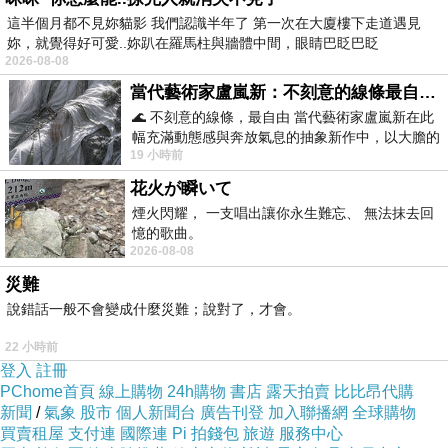
本所為宣導政府法令，避免納稅人因
◎
這半個月都不見妳貓影 我們認識半年了 第一次在大廈樓下走道遇見
不了解各種稅捐實務作法及規定而遭受
妳，就覺得好可愛..妳趴在羅馬柱與牆體中間，眼睛巴眨巴眨
2026-08-08
不必要損失，不定期開辦講習及開辦專
當代藝術家盧嵐新：不刻意的線條最自由，讓色彩流動、筆觸自己說話
業課程研習，請參考本所網站資訊，歡
🌊 不刻意的線條，最自由 當代藝術家盧嵐新在此
幅充滿動態感與奔放氣息的抽象新作中，以大膽的
迎蒞臨參加！
19 小時前
藍色顏料在白色畫布上揮灑、壓印與流淌
花火が瞬いて
煙火閃耀， 一支唱出讓你永生難忘、 無法抹去回
憶的歌曲。
地 址：
桃園
市縣府路
號
樓
330
312-3
4
2026-08-08
電 話：
(03)271-1797
災難
手 機：
0981-404137
說錯話一般不會變成什麼災難；說對了，才會。
網
址：
http://www.ris-cpa.com
22 小時前
：
登入
註冊
E-Mail
service@ris-cpa.com
PChome首頁
線上購物
24h購物
書店
露天拍賣
比比昂代購
新聞
/
氣象
股市
個人新聞台
廣告刊登
加入聯播網
全球購物
買賣租屋
支付連
國際連
Pi 拍錢包
旅遊
服務中心