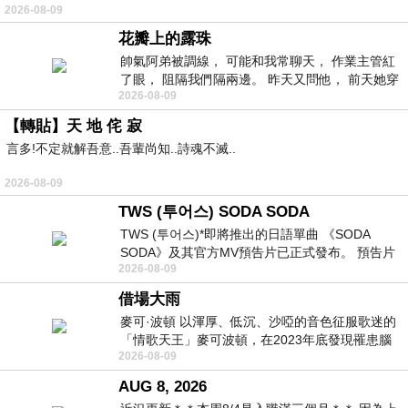
2026-08-09
常颳風的山丘上—&m
花瓣上的露珠
帥氣阿弟被調線， 可能和我常聊天， 作業主管紅
了眼， 阻隔我們隔兩邊。 昨天又問他， 前天她穿
2026-08-09
什麼顏色衣服， 不經
【轉貼】天 地 侘 寂
言多!不定就解吾意..吾輩尚知..詩魂不滅..
2026-08-09
TWS (투어스) SODA SODA
TWS (투어스)*即將推出的日語單曲 《SODA
SODA》及其官方MV預告片已正式發布。 預告片
2026-08-09
一經發布， 就引發了粉絲們對這次夏季回
借場大雨
麥可·波頓 以渾厚、低沉、沙啞的音色征服歌迷的
「情歌天王」麥可波頓，在2023年底發現罹患腦
2026-08-09
瘤「祈禱早日康復，一切都好」。
AUG 8, 2026