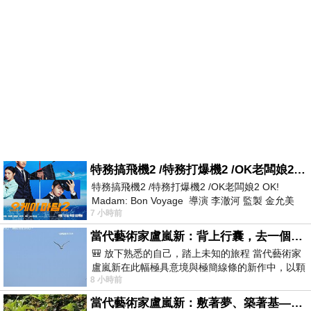
特務搞飛機2 /特務打爆機2 /OK老闆娘2 OK! Madam: Bon Voyage
特務搞飛機2 /特務打爆機2 /OK老闆娘2 OK!
Madam: Bon Voyage 導演 李澈河 監製 金允美
7 小時前
劇本 申鉉成 主演 嚴正化 朴誠雄
當代藝術家盧嵐新：背上行囊，去一個沒有人認識你的地方——看風景，也遇見渴望出發的自己
🎒 放下熟悉的自己，踏上未知的旅程 當代藝術家
盧嵐新在此幅極具意境與極簡線條的新作中，以顆
8 小時前
粒感豐富的灰綠粗糙背景，搭配凝練且具
當代藝術家盧嵐新：敷著夢、築著基——讓筆觸成為存在過的證據，將相遇的溫度熔鑄成新的模樣