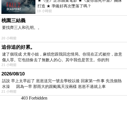
★《墜》正宗續集電影 ★《愛你致死不渝》團隊
打造 ★ 準備好再次墜落了嗎？
19 小時前
桃園三結義
要找齊三人和孔明。。
20 小時前
追你追的好累。
逮了個現成 犬青小姐，麻煩您跟我回忠情局。你現在正式被控，故意
傷人罪。它包括偷去了無數人的心。其中我也是苦主。你的刑
21 小時前
2026/08/10
話說 早上太早起了 崽崽送完一號去學校以後 回家第一件事 先洗個熱
水澡 因為一早 那雨大的跟颱風天沒兩樣 崽崽不過就上車
21 小時前