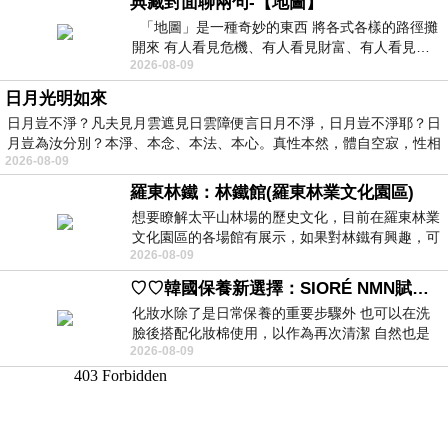
典藏封面聊兩句-【地圖】
「地圖」是一種奇妙的東西 將各式各樣的路徑攤
開來 有人看見危機、有人看見財富、有人看見…
2026-08-09
從中可以發掘出不同的
日月光明如來
日月豈不淨？凡夫見月雲遮見日雲障便言日月不淨，日月豈不淨耶？日
月豈為汝分別？本淨、本念、本法、本心。真性本然，體自空寂，性相
2026-08-09
羅東林鐵：林鐵館(羅東林業文化園區)
想要瞭解太平山林場的歷史文化，目前在羅東林業
文化園區的各場館有展示，如果對林鐵有興趣，可
2026-08-09
以到林鐵館。 這裡展示從山下
♡♡韓國保養新選擇：SIORÉ NMN賦活泡泡化妝水♡♡
化妝水除了是日常保養的重要步驟外 也可以在洗
臉後搭配化妝棉使用，以作為再次清潔 自然也是
2026-08-09
我的保養必備品項 不過，我對於化妝