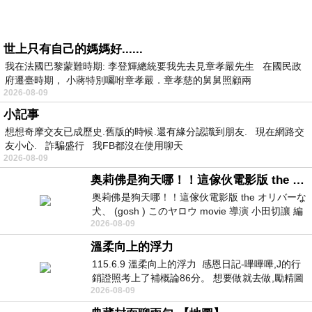
世上只有自己的媽媽好......
我在法國巴黎蒙難時期: 李登輝總統要我先去見章孝嚴先生 在國民政
府遷臺時期， 小蔣特別囑咐章孝嚴．章孝慈的舅舅照顧兩
2026-08-09
小記事
想想奇摩交友已成歷史.舊版的時候.還有緣分認識到朋友. 現在網路交
友小心. 詐騙盛行 我FB都沒在使用聊天
2026-08-09
奥莉佛是狗天哪！！這傢伙電影版 the オリバーな犬、 (gosh ) このヤロウ movie
奥莉佛是狗天哪！！這傢伙電影版 the オリバーな
犬、 (gosh ) このヤロウ movie 導演 小田切讓 編
2026-08-09
劇: 小田切讓 主演: 小田切讓
溫柔向上的浮力
115.6.9 溫柔向上的浮力 感恩日記-嗶嗶嗶,J的行
銷證照考上了補概論86分。 想要做就去做,勵精圖
2026-08-09
治大成功,也是表法,堅持和努力