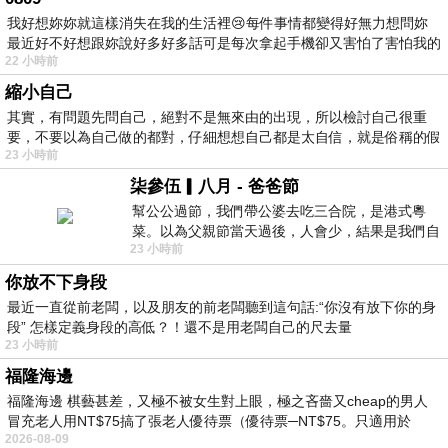
我好想妳妳就這樣消失在我的生活裡😢每件事情都變得好無力想問妳
最近好不好想跟妳說好多好多話可是每次拿起手機卻又害怕了害怕我的
22 小時前
出現
縮小自己
其實，有問題先問自己，絕對不是無來由的出現，所以檢討自己很重
要，不要以為自己做的都對，仔細想想自己都是太自信，就是俗稱的假
23 小時前
柒參伍▎八月 - 爸爸節
幫公公過節，我們帶公婆去吃三合院，是港式粵
菜。以為父親節當天過後，人會少，結果是我們自
23 小時前
己想多了。人陸續地進，滿滿都是人，個人
你放不下身段
最近一直從前老闆，以及朋友的前老闆聽到這句話:“你沒有放下你的身
段” 怎樣定義身段的高低？！還不是用老闆自己的尺去量
23 小時前
福隆海邊
福隆海邊 棋藝甚差，又極不被女生對上眼，極之吝嗇又cheap的男人
冒充老人用NT$75搞了張老人優待票（優待票─NT$75。只適用於
2026-08-09