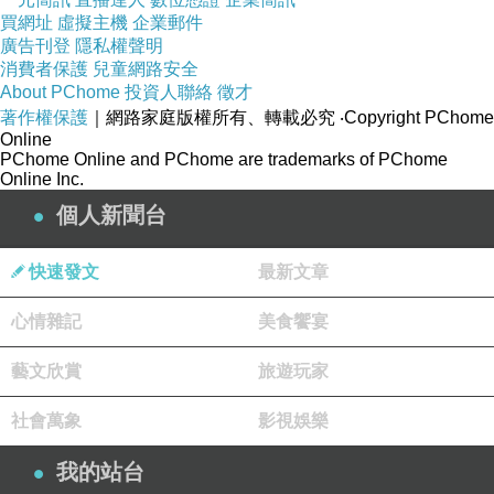
買網址
虛擬主機
企業郵件
廣告刊登
隱私權聲明
消費者保護
兒童網路安全
About PChome
投資人聯絡
徵才
著作權保護
｜網路家庭版權所有、轉載必究
‧Copyright PChome
Online
PChome Online and PChome are trademarks of PChome
Online Inc.
個人新聞台
快速發文
最新文章
心情雜記
美食饗宴
藝文欣賞
旅遊玩家
社會萬象
影視娛樂
我的站台