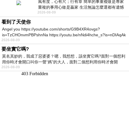
風有度，心有尺；行有章 簡單的事重複做是專家
重複的事用心做是贏家 生活無論怎麼選都有遺憾
2026-08-09
所以開心就好 生活不會辜負認真
看到了天使你
Angel you https://youtube.com/shorts/G9B4XR4ovgs?
is=TzCHOnvmPBPshnNa https://youtu.be/nNdi4hche_s?is=nDIAqAk
2026-08-09
要坐實它嗎?
莫名其妙的，我成了惡婆婆？嗯，我想想，該坐實它嗎?面對一個想利
用你時才會開口叫你一聲“媽"的大人，面對二個想利用你時才會開
2026-08-09