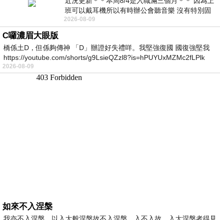
近況更新＊＊本周8/4是入職滿三個月＊＊ 因為上
班可以戴耳機所以有時辦公會聽音樂 沒有特別固
2026-08-09
定哪天但就是一周某一天會固定聽'90
C囉濃眉大眼版
橋係土D，但係夠傳神 「D」辦證好失禮咩。我堅強復國 國復強堅我
https://youtube.com/shorts/g9LsieQZzl8?is=hPUYUxMZMc2fLPlk
2026-08-09
如來不入涅槃
我亦不入涅槃，以入大般涅槃故不入涅槃，入不入故，入大涅槃者得見