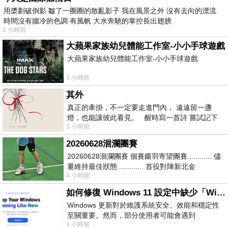
用槳劃破倒影 皺了一圈圈的散亂影子 我在風景之外 沒有去向的漂流
時間沒有牆冷的色調 有風帆 大水奔馳的掌控長出翅膀
2 小時前
大蘋果家族幼兒體能工作室-小小手球遊戲
大蘋果家族幼兒體能工作室-小小手球遊戲
3 小時前
其外
真正的牽掛，不一定要走進門內， 遠遠留一盞
燈，也能讓彼此看見。 醒時寫一首詩 嘗試記下
3 小時前
寂寞 卻只能記下它的附屬物 原
20260628洄瀾團賽
20260628洄瀾團賽 個賽鎩羽寄望團賽............ 儘
量維持最佳狀態............. 首役對陣新北金
4 小時前
龍............. 跨境群
如何修復 Windows 11 設定中缺少「Windows 更新」？
Windows 更新對於維護系統安全、效能和穩定性
至關重要。然而，部分使用者可能會遇到
4 小時前
Windows 11 設定應用程式中缺少「Windows 更