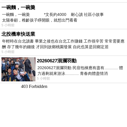
新」
一碗麵，一碗羮
一碗麵，一碗羮 *文長約4000 耐心讀 社區小故事
太陽眷顧，稚齡孩子睜開眼，就想出門看看
5 小時前
北投機車快送業
年輕時在台北讀書 畢業之後也在台北工作賺錢 工作很辛苦 常常需要應
酬 存了幾年的錢後 才回到故鄉桃園發展 自此也算是回鄉定居
5 小時前
20260627洄瀾羽動
20260627洄瀾羽動 民宿包棟應有盡有............ 體
力過剩就來游泳............ 青春肉體盡情消
5 小時前
磨............ 晚餐不必