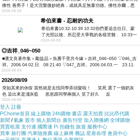
佛性 善男子！是大涅槃微妙經典，成就具足無量功德。佛性亦爾，悉
2026-08-09
希伯來書 - 忍耐的功夫
希伯來書10:32-10:39 10:32你們要追念往日、蒙
了光照以後、所忍受大爭戰的各樣苦難． 10:33一
2026-08-09
面被毀謗、遭患難、成了戲景、叫眾人
◎吉祥_046~050
■潘文良著作集＞勵益品＞魚雁千里共今緣＞吉祥_046~050 ▽046_吉
祥。2006.04.02.日 08:21:40 ▽047_吉祥。2006.04.03.一 23:11:
2026-08-09
2026/08/09
突如其來的休假 當然就是去找同學弄頭髮啦！ 笑死 選了一個奶灰
色 染出來是淺灰藍 崽崽跟同學兩個人 笑了好久 反
2026-08-09
登入
註冊
PChome首頁
線上購物
24h購物
書店
露天拍賣
比比昂代購
新聞
/
氣象
股市
個人新聞台
廣告刊登
加入聯播網
全球購物
買賣租屋
支付連
國際連
Pi 拍錢包
旅遊
服務中心
買車
旅行團
汽車險推薦
線上麻將
雜誌
星座命理
會員中心
一元簡訊
直播達人
數位憑證
企業簡訊