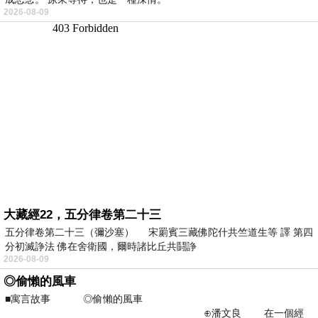
2026-08-09
大藏經22，五分律卷第二十三
五分律卷第二十三（彌沙塞） 宋罽賓三藏佛陀什共竺道生等 譯 第四
分初滅諍法 佛在舍衛國，爾時諸比丘共鬪諍
2026-08-09
◎偷懶的風車
■寓言故事 ◎偷懶的風車
⊕潘文良 在一個經