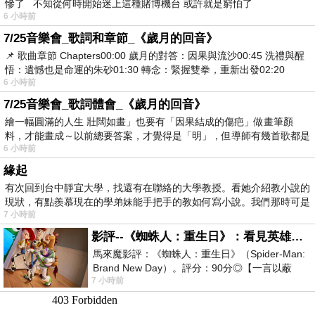
慘了 不知從何時開始迷上這種賭博機台 或許就是窮怕了
6 小時前
7/25音樂會_歌詞和章節_《歲月的回音》
📌 歌曲章節 Chapters00:00​ 歲月的對答：因果與流沙00:45​ 洗禮與醒
悟：遺憾也是命運的朱砂01:30​ 轉念：緊握雙拳，重新出發02:20
6 小時前
7/25音樂會_歌詞體會_《歲月的回音》
繪一幅圓滿的人生 壯闊如畫」也要有「因果結成的傷疤」做畫筆顏
料，才能畫成～以前總要答案，才覺得是「明」，但導師有幾首歌都是
6 小時前
在教
緣起
有次回到台中靜宜大學，找還有在聯絡的大學教授。看她介紹教小說的
現狀，有點羨慕現在的學弟妹能手把手的教如何寫小說。我們那時可是
7 小時前
影評--《蜘蛛人：重生日》：看見英雄的孤獨與重生
馬來魔影評：《蜘蛛人：重生日》（Spider-Man:
Brand New Day）。評分：90分◎【一言以蔽
7 小時前
之】：一個失去一切的英雄，學會放下孤獨、