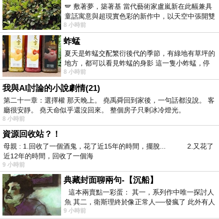
🪽 敷著夢，築著基 當代藝術家盧嵐新在此幅兼具
童話寓意與超現實色彩的新作中，以天空中張開雙
8 小時前
翼的神聖形象與地面上聚集的人群對話，
蚱蜢
夏天是蚱蜢交配繁衍後代的季節，有綠地有草坪的
地方，都可以看見蚱蜢的身影 這一隻小蚱蜢，停
8 小時前
在車頂上，怎麼樣小心驅趕，都無動
我與AI討論的小說劇情(21)
第二十一章：選擇權 那天晚上。 堯禹舜回到家後，一句話都沒說。 客
廳很安靜。 堯天命似乎還沒回來。 整個房子只剩冰冷燈光。
8 小時前
資源回收站？！
母親 : 1.回收了一個酒鬼，花了近15年的時間，擺脫... 2.又花了
近12年的時間，回收了一個海
9 小時前
典藏封面聊兩句-【沉船】
這本兩賣點一彩蛋： 其一，系列作中唯一探討人
魚 其二，衛斯理終於像正常人──發瘋了 此外有人
9 小時前
在南極打死北極熊（@《地心