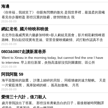
海邊
《你幸福，我就笑了》 你眼角閃爍的微光 是我世界裡，最溫柔的晨曦
看見你步履輕盈 那些沉重的陰霾，便悄悄散去 我
2026-08-09
網紅老爸_國片特映和映後
在北市信義威秀第六廳參加特映+影人劇組見面會，影片精彩劇情峰迴
路轉、對白貼切現實有意涵、背景音樂映襯劇情、武打動作認真不含
2026-08-09
糊、
0803&0807走讀新屋巷弄
Went to Xinwu in the morning today, but cannot find the one I have
to interview. 早上前往新屋，炎熱高溫卻沒找到圖書館、區公所
2026-08-09
阿我阿龍 59
海平面盤桓的旋鷹， 沙灘上細碎的貝殼， 同樣矯健的遠方馳帆。 天是
一片紫藍漆黑， 風寒陡峭的崕， 孤高如傲梅。 月亮
2026-08-09
愛情三十六計，借刀殺人
歲月替我說出了答案。 那些沒有勇氣告白的日子，最後都被時間翻譯
成思念。 原來等待，也是一種深情。