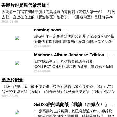
喪屍片也是現代啟示錄？
因為前一篇寫了韓國導演延尚昊編劇的電視劇《氣體人第一號》，終於
去把一直放在心上的《屍速禁區》給看了。 《屍速禁區》是延尚昊20
2026-08-09
coming soon.....
說好今年一定會看到的劇又延遲了 感覺GMM的執
行能力有問題啊🫩 想看自己家CP演戲竟是如此奢
2026-08-09
侈的事 GMM你說看看啊😑 先把劇放
Madonna Album Japanese Edition ｜瑪丹娜專輯們2026年日本版重發系列
日本應該是全世界少數會對瑪丹娜做
COLLECTION系列型銷售的國家，連娜姊的母國
2026-08-09
美國都沒對她這樣過，這全拜在他們到現在唱片
應放於後念
（我生已盡）我已修不復更修（後悟）感冒已修不復更修（梵行已立）
我已證不復更證（後悟）（所作已辦）我已知不復更知（後悟）你又受
2026-08-09
Self23歲的葛蘭談「我演〈金縷衣〉」 #戀上老電影 #粟子 #葛蘭
93歲高壽離世的葛蘭，雖已息影逾60年，卻始終
以鮮活的影像與悅耳的歌聲，時刻陪伴觀眾。她多