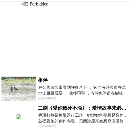
相伴
在公園散步常看到許多八哥 ， 它們有時候會在草
地上跳躍玩耍 ， 然後飛翔 ，有時也停留在樹枝
2026-08-09
上，它們身軀是咖啡色的，鳥喙是黃色
二刷《愛你致死不渝》：愛情故事未必是浪漫故事
妮琪打算辭掉樂器行工作，她說她的夢想是寫作，
並提及她的創作內容。貝爾說原來她想寫浪漫故
2026-08-09
事，妮琪回應：「不是浪漫故事，是愛情