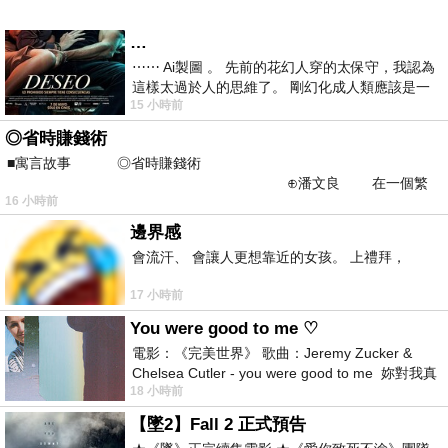
…
⋯⋯ Ai製圖 。 先前的花幻人穿的太保守，我認為
這樣太過於人的思維了。 剛幻化成人類應該是一
15 小時前
絲不掛吧？ 當然這樣是創不出
◎省時賺錢術
■寓言故事 ◎省時賺錢術
⊕潘文良 在一個繁
16 小時前
華的商業街上，有兩家傳統
邊界感
會流汗、 會讓人更想靠近的女孩。 上禮拜，
17 小時前
You were good to me ♡
電影：《完美世界》 歌曲：Jeremy Zucker &
Chelsea Cutler - you were good to me 妳對我真
18 小時前
好 因
【墜2】Fall 2 正式預告