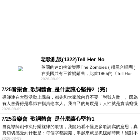
老歌亂談(1322)Tell Her No
英國的迷幻搖滾樂團The Zombies ( 殭屍合唱團 )
在美國共有三首暢銷曲，此首1965的《Tell Her
2026-08-09
No》即為其中之一，在告示牌百大單曲
7/25音樂會_歌詞體會_是什麼讓心堅持2（完）
導師連在大型活動上課前，都先和大家說內容不要「對號入做」。因為
有人會覺得是導師在指責他本人。我自己的角度是：人性就是貪瞋癡慢
2026-08-09
7/25音樂會_歌詞體會_是什麼讓心堅持1
自從導師創作流行樂旋律的歌後，我開始看不懂更多歌詞寫的意思，真
真切切感受到什麼是：每個字都認識，串起來就是抓破頭時間！絕對不
2026-08-09