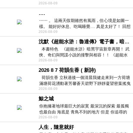
2026-08-09
紙箱。 雖辛苦了點，這點程度我一個人搬
….
⋯⋯ 。 這兩天假期雖然有風雨，但心境是如圖一
樣。 能好好休息、吃喝睡覺.... 真是太好了！ 回想
2026-08-09
起來，以前根本就很難有這
沈默《超能水滸：魯達傳》電子書，暗黑宇宙新章，一一五年八月璀璨上架！
本書特色 《超能水滸》暗黑宇宙新章再開！ 武
俠、奇幻與間諜小說的撞擊與相容！！ 《超能水
2026-08-09
滸》系列第四部
2026 8 7 荷韻生香 ( 新詩)
荷韻生香 立秋過後一個清晨我健走來到一方荷塘
滿塘荷花湧動著芳馨蒼天碧野下靜靜凝望密葉搖曳
2026-08-09
幽泉中復有蛙鳴嘓嘓水波裡搖曳
鯨之城
你抱擁著地球最巨大的寂寞 最深沉的探索 最孤獨
也最自由 海底是 青鳥不到的地方 但是 你追尋的
2026-08-09
幸福 可以比珍珠更
人生，隨意就好