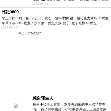
2026-08-09
才多藝、陽光開朗的形象，不僅保留在電影
日記0809
早上下雨下呀下的不想出門 就吃一包科學麵 跟一包巧克力餅乾 早餐便
草草了事 中午我煮了炒白菜、鱈魚丸湯 雙子J煮了乾麵 中餐也
2026-08-09
感謝陌生人
拉著小拉車上賣場，為即將到來的中元節預作準
備。 買了好多物品，小拉車裝滿滿，上頭還堆兩