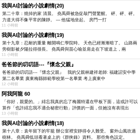
我與AI討論的小說劇情(20)
第二十章：燒掉的家 清晨。 堯禹舜被急促敲門聲驚醒。 砰、砰、砰。
力道大得不像平常的陳靜。 — 他猛地坐起。 房門一打
11 小時前
我與AI討論的小說劇情(19)
第十九章：忍耐的重量 離開鳴仁學院時。 天色已經漸漸暗了。 山路兩
旁樹影被夕陽拉得很長。 堯禹舜與苗心喻並肩走在下坡道上，兩
11 小時前
爸爸節的叨叨語---『懷念父親』
爸爸節的叨叨語---『懷念父親』 我的父親林建祥老師: 福建詔安中學
第二名畢業 廣東梅縣師範學校第一名畢業 考上廣東中
12 小時前
阿我阿龍 60
「你好，親愛的。」緋忘我真的忘了梅麗特還在甲板下面，這或許可以
算作「也許緋忘我不適合秘密行動」評價的一面，但她沒有表現出
13 小時前
我與AI討論的小說劇情(18)
第十八章：袁年留下的牢籠 辦公室裡安靜得令人難受。 窗外山風吹過
樹林。 堯禹舜低頭看著桌上的《群俠錄》資料。 那些角色設定。