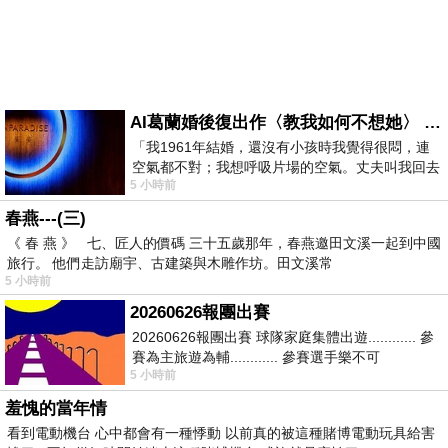
AI葛蘭婚後復出作〈教我如何不想她〉 #戀上老電影 #葛蘭 #粟子
「我1961年結婚，還沒有小孩時我覺得很悶，連
空氣都不對；我想呼吸片場的空氣。丈夫叫我回去
5 小時前
試試看……拍了〈教我如何不想她〉（1963
春燕---(三)
《 春 燕 》 七、匠人的價碼 三十五歲那年，春燕邀田文溪一起到中國
旅行。 他們走訪廟宇、古建築與木雕作坊。田文溪常
5 小時前
20260626報團出賽
20260626報團出賽 球隊家庭集體出遊............ 參
賽為主旅遊為輔............ 參賽選手樂不可
5 小時前
支............ 賽前旅遊
羞愧的當年情
看到電動機台 心中都會有一種悸動 以前真的被這種賭博電動玩具給害