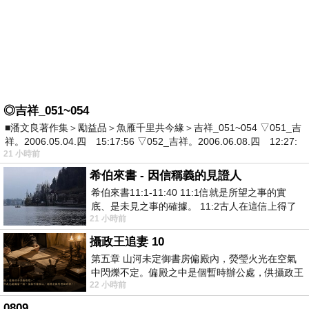
◎吉祥_051~054
■潘文良著作集＞勵益品＞魚雁千里共今緣＞吉祥_051~054 ▽051_吉
祥。2006.05.04.四 15:17:56 ▽052_吉祥。2006.06.08.四 12:27:
21 小時前
希伯來書 - 因信稱義的見證人
希伯來書11:1-11:40 11:1信就是所望之事的實
底、是未見之事的確據。 11:2古人在這信上得了
21 小時前
美好的證據。 11:3我們因着信、就知道
攝政王追妻 10
第五章 山河未定御書房偏殿內，熒瑩火光在空氣
中閃爍不定。偏殿之中是個暫時辦公處，供攝政王
22 小時前
於皇宮內廷裡處理公務已然很多年。房內
0809