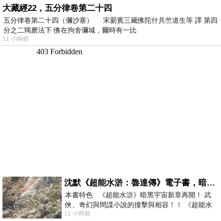
大藏經22，五分律卷第二十四
五分律卷第二十四（彌沙塞） 宋罽賓三藏佛陀什共竺道生等 譯 第四
分之二羯磨法下 佛在拘舍彌城，爾時有一比
11 小時前
沈默《超能水滸：魯達傳》電子書，暗黑宇宙新章，一一五年八月璀璨上架！
本書特色 《超能水滸》暗黑宇宙新章再開！ 武
俠、奇幻與間諜小說的撞擊與相容！！ 《超能水
11 小時前
滸》系列第四部變幻登場