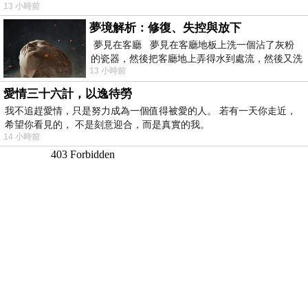
13 小時前
夢境解析：修復、失控與放下
夢見在客廳 夢見在客廳地板上洗一個沾了灰粉
的瓷器，然後把客廳地上弄得水到處流，然後又洗
13 小時前
一頂棒球潮帽，後來發現帽
愛情三十六計，以逸待勞
我不追趕愛情，只是努力成為一個值得被愛的人。 若有一天你走近，
希望你看見的， 不是刻意迎合，而是真實的我。
14 小時前