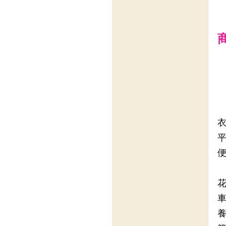
衣
平
便
花
車
養