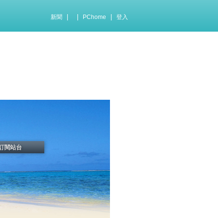
|
|
|
新聞
PChome
登入
訂閱站台