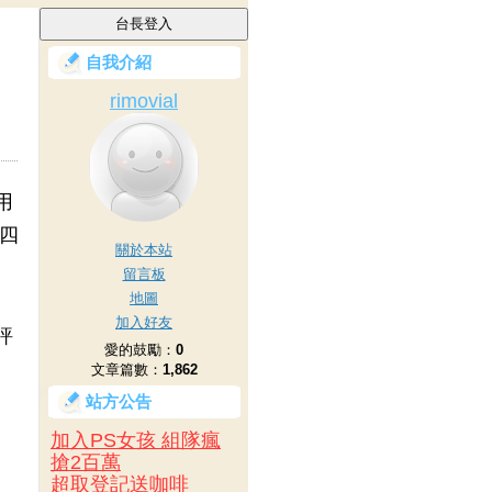
自我介紹
rimovial
用
大四
關於本站
留言板
地圖
加入好友
評
愛的鼓勵：
0
文章篇數：
1,862
站方公告
加入PS女孩 組隊瘋
搶2百萬
超取登記送咖啡