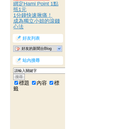
綁定Hami Point 1點
抵1元
1分鐘快速揪痛！
成為獨立小姐的滾錢
心法
好友列表
好友的新聞台Blog
站內搜尋
標題
內容
標
籤