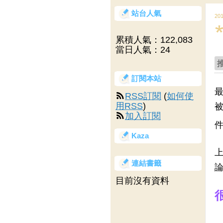
站台人氣
20
累積人氣：
122,083
當日人氣：
24
訂閱本站
RSS訂閱
(
如何使
用RSS
)
被
加入訂閱
Kaza
連結書籤
論
目前沒有資料