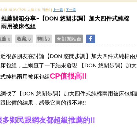
16-08-10 05:07:26| 人氣118| 回應0 |
上一篇
|
下一篇
推薦開箱分享~【DON 悠閒步調】加大四件式純棉
兩用被床包組
推薦
收藏
轉貼
訂閱站台
0
0
0
最近很多朋友在討論【DON 悠閒步調】加大四件式純棉兩
床包組，上網查了一下結果發現 【DON 悠閒步調】加
CP值很高!!
件式純棉兩用被床包組
上網找了【DON 悠閒步調】加大四件式純棉兩用被床包組
跟比價的結果，感覺它真的很不賴!!
很多鄉民跟網友都超級推薦的!!