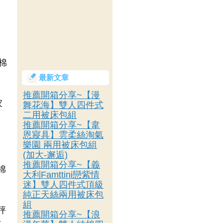
棉
最新文章
推薦開箱分享~【漫
家
舞花海】雙人四件式
二用被床包組
推薦開箱分享~【韋
恩寢具】雲柔絲淘氣
樂園 兩用被床包組
(加大-邂逅)
推薦開箱分享~【義
棉
大利Famttini戀紫情
迷】雙人四件式頂級
純正天絲兩用被床包
組
評
推薦開箱分享~【浪