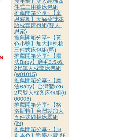
漫年華】雙人純棉四
不
件式二用被床包組
推薦開箱分享~【韋
恩寢具】天絲朵謎花
語枕套床包組(雙人-
，
思索)
推薦開箱分享~【黃
色小鴨】加大精梳棉
三件式床包組(藍)
推薦開箱分享~【魔
N
法Baby】磨毛3.5x6.
2尺單人枕套床包組
(w01015)
推薦開箱分享~【魔
法Baby】台灣製5x6.
2尺雙人枕套床包組(u
00006)
推薦開箱分享~【格
洛斯特】台灣製加大
五件式純棉床罩組
(粉)
推薦開箱分享~【原
創本色】歡樂小鹿 舒