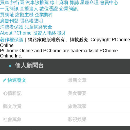
買車
旅行團
汽車險推薦
線上麻將
雜誌
星座命理
會員中心
一元簡訊
直播達人
數位憑證
企業簡訊
買網址
虛擬主機
企業郵件
廣告刊登
隱私權聲明
消費者保護
兒童網路安全
About PChome
投資人聯絡
徵才
著作權保護
｜網路家庭版權所有、轉載必究
‧Copyright PChome
Online
PChome Online and PChome are trademarks of PChome
Online Inc.
個人新聞台
快速發文
最新文章
心情雜記
美食饗宴
藝文欣賞
旅遊玩家
社會萬象
影視娛樂