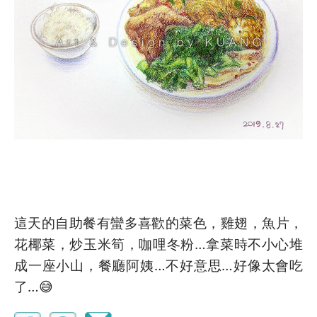
這天的自助餐有蠻多喜歡的菜色，雞翅，魚片，
花椰菜，炒玉米筍，咖哩冬粉…拿菜時不小心堆
成一座小山，餐廳阿姨…不好意思…好像太會吃
了…😅