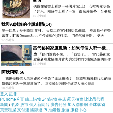
緣份
偶爾在臉書上看到一張照片(如上)，心裡忽然明亮
了起來。剛好早上看了一篇「白痴愛做夢」台長寫
19 小時前
的貼文，在回顧年輕時瘋狂愛上
我與AI討論的小說劇情(14)
第十四章：炎王降臨 夜裡。 天堂工作室只剩冷氣低鳴。 堯禹舜坐在螢
幕前，盯著DreamSeed不停跳動的資料流。 門忽然被推開。 堯天
17 小時前
當代藝術家盧嵐新：如果每個人都一樣，這世界該有多無聊？
🏛️ 「他們說我不像。」「我笑了。」 當代藝術家
盧嵐新在此幅兼具古典典雅與當代抽象語彙的新作
13 小時前
中，以沈靜的藍色空間為背景，描繪了
阿我阿龍 56
「我總覺得你大老遠跑來不是為了牽線搭橋？」龍疆對梅麗特說話的語
氣聽起來近乎無聊透頂了。 這次輪到梅麗特眺望大海和懸崖
18 小時前
登入
註冊
PChome首頁
線上購物
24h購物
書店
露天拍賣
比比昂代購
新聞
/
氣象
股市
個人新聞台
廣告刊登
加入聯播網
全球購物
買賣租屋
支付連
國際連
Pi 拍錢包
旅遊
服務中心