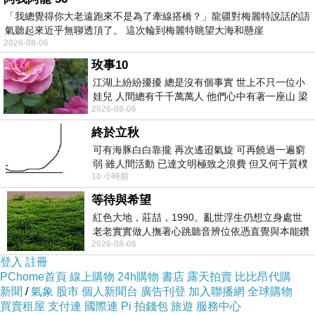
「我總覺得你大老遠跑來不是為了牽線搭橋？」龍疆對梅麗特說話的語
如果找不到優惠碼的話
氣聽起來近乎無聊透頂了。 這次輪到梅麗特眺望大海和懸崖
2026-08-06
直接下訂就對了！
玫事10
江湖上紛紛擾擾 總是沒有個事實 世上不只一位小
娃兒 人間總有千千萬萬人 他們心中有著一座山 梁
這樣就等於10%的優惠！
住客評鑑
2026-08-06
山佛山泰華衡恆嵩 一山之高
終於立秋
比一般使用優惠碼的情況還省！
可有海豚白白靠攏 再次遙迢氣旋 可再饒過一遍窮
弱 雖人間活動 已達文明極致之浪費 但又何干質樸
10 小時前
者 只能白白陪葬
對於常出遊的朋友相當適用！
等待與希望
紅色大地，莊喆，1990。亂世浮生仍想立身處世
也不用花時間找優惠碼！
老老實實做人撫著心跳聽音辨位依憑直覺與本能鑽
2026-08-06
向裂隙的亮處探索另一個心聲另一個共鳴的
登入
註冊
2.訂貴退價差
PChome首頁
線上購物
24h購物
書店
露天拍賣
比比昂代購
新聞
/
氣象
股市
個人新聞台
廣告刊登
加入聯播網
全球購物
買賣租屋
支付連
國際連
Pi 拍錢包
旅遊
服務中心
有關於訂房，我個人建議是