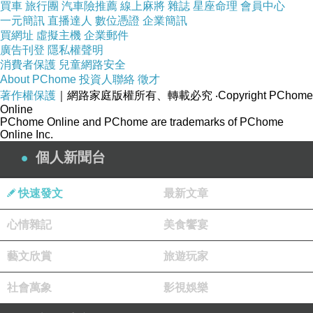
買車
旅行團
汽車險推薦
線上麻將
雜誌
星座命理
會員中心
一元簡訊
直播達人
數位憑證
企業簡訊
買網址
虛擬主機
企業郵件
決定哪家以後快點下訂！
廣告刊登
隱私權聲明
消費者保護
兒童網路安全
About PChome
投資人聯絡
徵才
像這次的話上網找了一下
八重家菊城飯店 - 京都
著作權保護
｜網路家庭版權所有、轉載必究
‧Copyright PChome
的評價還不差～
Online
PChome Online and PChome are trademarks of PChome
Online Inc.
就儘快衝下去！以免到時候訂不到就哭哭了(尤其
個人新聞台
是旅遊旺季更要注意)
快速發文
最新文章
而且在
HOTELS.COM
訂的話訂貴了還能退價
心情雜記
美食饗宴
差！沒在怕的！（這點超棒！）
藝文欣賞
旅遊玩家
八重家菊城飯店 - 京都 的住宿環境在下面
社會萬象
影視娛樂