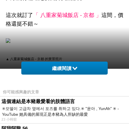
這次就訂了
「 八重家菊城飯店 - 京都 」
這間，價
格還挺不錯～
▲ 八重家菊城飯店 - 京都 的實景照片
繼續閱讀
之所以訂房首選是
HOTELS.COM
原因有二：
你可能感興趣的文章
批踢踢
1.訂十次送一晚
這個連結是本豬最愛看的肢體語言
✳️모델이 고급차 옆에서 포즈를 취하고 있다.✳️ "윤아 , YunAh" ✳️ -
這個算是hotels的常駐活動！累積10晚 即可獲得
YouTube 她具備的展現正是本豬為人所缺的最愛
免費住宿1晚！(無使用優惠碼即可累積)
23 小時前
阿我阿龍 56