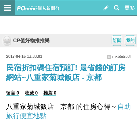
CP值好物推推樂
訂閱
我的
2017-04-16 13:33:01
rhx55dr53f
民宿折扣碼住宿預訂! 最省錢的訂房
網站~八重家菊城飯店 - 京都
留言 0
收藏 0
推薦 0
八重家菊城飯店 - 京都 的住房心得～
自助
旅行便宜地點