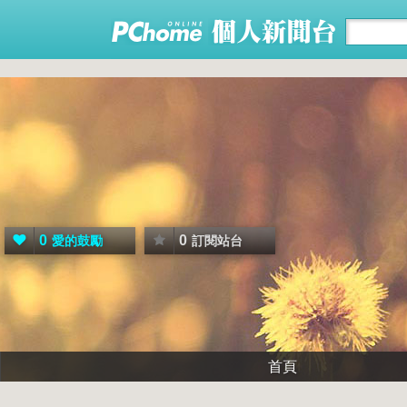
0
0
愛的鼓勵
訂閱站台
首頁