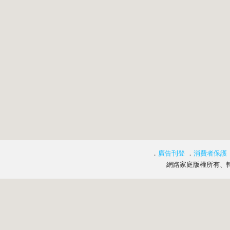
．
廣告刊登
．
消費者保護
網路家庭版權所有、轉載必究 