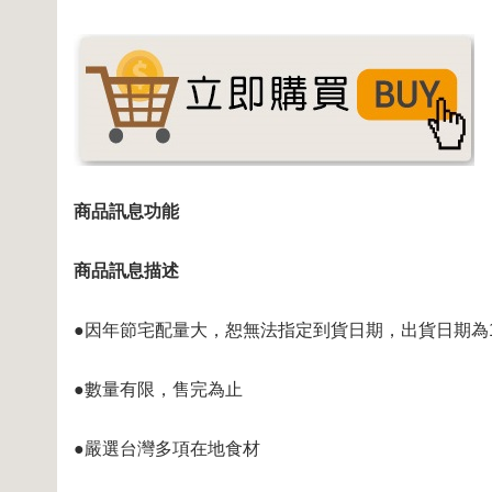
商品訊息功能
商品訊息描述
●因年節宅配量大，恕無法指定到貨日期，出貨日期為1/21
●數量有限，售完為止
●嚴選台灣多項在地食材