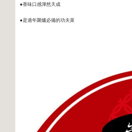
●香味口感渾然天成
●是過年圍爐必備的功夫菜