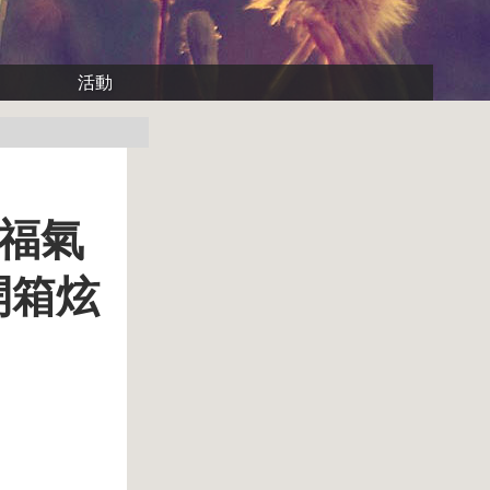
活動
吉福氣
 開箱炫