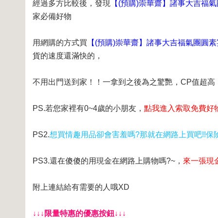
經過多方比較後，發現
【(預購)崇華齋】諸事大吉福氣團圓
家必備好物
用網購的方式買
【(預購)崇華齋】諸事大吉福氣團圓素宴 (
貨的速度還滿快的，
不用出門送到家！！一拿到之後為之驚艷，CP值超高
PS.若您家裡有0~4歲的小朋友，
點我進入索取免費好
PS2.
想買情趣用品卻會害羞嗎?那就在網路上買吧!!保險
PS3.還在傻傻的用現金在網路上購物嗎?~，
來一張現
附上連結給有需要的人哦XD
↓↓↓限量特惠的優惠按鈕↓↓↓