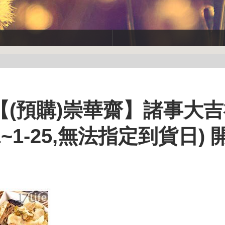
(預購)崇華齋】諸事大
1~1-25,無法指定到貨日)