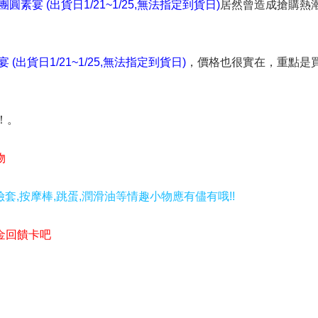
素宴 (出貨日1/21~1/25,無法指定到貨日)
居然曾造成搶購熱
出貨日1/21~1/25,無法指定到貨日)
，價格也很實在，重點是
！。
物
套,按摩棒,跳蛋,潤滑油等情趣小物應有儘有哦!!
金回饋卡吧