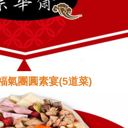
福氣團圓素宴(5道菜)