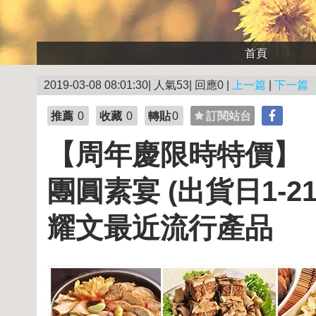
首頁
2019-03-08 08:01:30| 人氣53| 回應0 |
上一篇
|
下一篇
推薦
0
收藏
0
轉貼
0
訂閱站台
【周年慶限時特價】【
團圓素宴 (出貨日1-2
耀文最近流行產品