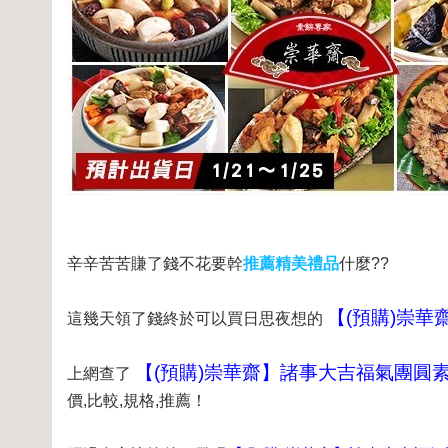
辛辛苦苦賺了錢不花要幹
推薦精美禮品
什麼??
【(預購)崇華齋
這幾天領了錢終於可以買日思夜想的
【(預購)崇華齋】諸事大吉福氣團圓素宴 
上網查了
價,比較,規格,推薦！