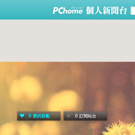
0
0
愛的鼓勵
訂閱站台