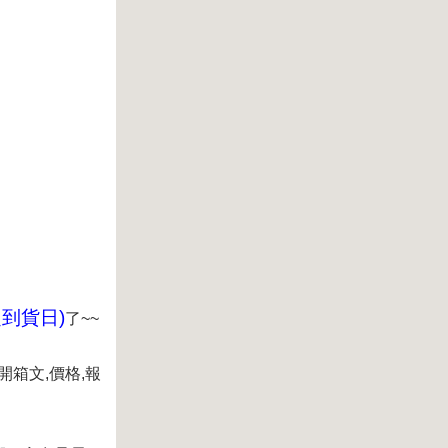
定到貨日)
了~~
開箱文,價格,報