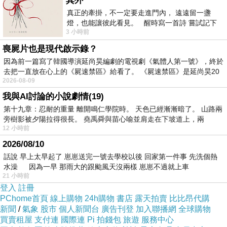
其外
銀耳雪梨粥
真正的牽掛，不一定要走進門內， 遠遠留一盞
燈，也能讓彼此看見。 醒時寫一首詩 嘗試記下
俄羅斯慾望口香糖
Gersian Gulf Girl
催情巧克
3 小時前
寂寞 卻只能記下它的附屬物 原
力
性藥口香糖
春藥口香糖
Firefox
火狐春藥
喪屍片也是現代啟示錄？
粉
Lovegra
女用威而鋼
puama
愛巢粉
催情奶
因為前一篇寫了韓國導演延尚昊編劇的電視劇《氣體人第一號》，終於
去把一直放在心上的《屍速禁區》給看了。 《屍速禁區》是延尚昊20
茶
卡宴催情粉
ks gold
印度女神之戀
女性性
2026-08-09
粉
女用偉哥
我與AI討論的小說劇情(19)
材料：銀耳20克、粳米150克、冰糖20克、梨2
第十九章：忍耐的重量 離開鳴仁學院時。 天色已經漸漸暗了。 山路兩
個。
旁樹影被夕陽拉得很長。 堯禹舜與苗心喻並肩走在下坡道上，兩
12 小時前
做法：梨洗净切塊，銀耳用溫水發透，除去硬
2026/08/10
蒂、雜質，撕成瓣狀。 粳米洗净。 將粳米、銀
話說 早上太早起了 崽崽送完一號去學校以後 回家第一件事 先洗個熱
耳、雪梨同放鍋內，加水適量，用武火燒沸，再
水澡 因為一早 那雨大的跟颱風天沒兩樣 崽崽不過就上車
21 小時前
用文火煮30分鐘，加入冰糖，攪勻即成。
登入
註冊
功效：起滋陰、潤燥、生津、止渴等功效，有養
PChome首頁
線上購物
24h購物
書店
露天拍賣
比比昂代購
新聞
/
氣象
股市
個人新聞台
廣告刊登
加入聯播網
全球購物
肺、益氣和血、補腦強心的作用。
買賣租屋
支付連
國際連
Pi 拍錢包
旅遊
服務中心