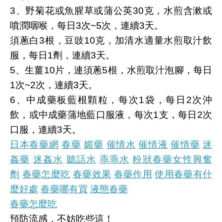
3、野菊花或魚腥草或蒲公英30克，水煎含漱或
噴潤咽喉，每日3次~5次，連續3天。
須蔥白3根，豆豉10克，加清水適量水煎取汁飲
服，每日1劑，連續3天。
5、生薑10片，連須蔥5根，水煎取汁泡腳，每日
1次~2次，連續3天。
6、中成藥板藍根顆粒，每次1袋，每日2次沖
飲，或中成藥蒲地藍口服液，每次1支，每日2次
口服，連續3天。
日本春藥網
春藥
媚藥
催情水
催情液
催情藥
迷
姦藥
迷姦水
聽話水
乖乖水
粉狀春藥
女性興奮
劑
春藥怎麼吃
春藥效果
春藥作用
使用春藥有什
麼好處
春藥哪有買
液態春藥
春藥怎麼吃
預防流感，不妨吃些這！