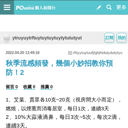
ytruyuytrftuytuytuytuytytututyut
訂閱
我的
2022-04-20 13:49:18
rfityytuytuufjfghjhtdutydutytyu
秋季流感頻發，幾個小妙招教你預
防！2
留言 0
收藏 0
推薦 0
1、艾葉、貫眾各10克~20克（視房間大小而定），
燃燒，以煙熏而消毒居室，每日1次，連續3天
2、10%大蒜液滴鼻，每日3次~5次，每次2滴，
連續3天。