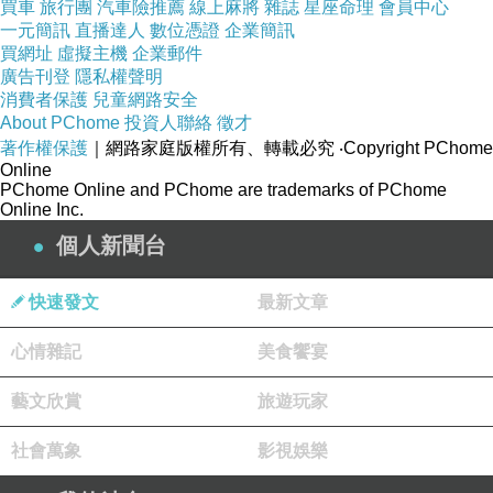
買車
旅行團
汽車險推薦
線上麻將
雜誌
星座命理
會員中心
一元簡訊
直播達人
數位憑證
企業簡訊
買網址
虛擬主機
企業郵件
廣告刊登
隱私權聲明
消費者保護
兒童網路安全
About PChome
投資人聯絡
徵才
著作權保護
｜網路家庭版權所有、轉載必究
‧Copyright PChome
Online
PChome Online and PChome are trademarks of PChome
Online Inc.
個人新聞台
快速發文
最新文章
心情雜記
美食饗宴
藝文欣賞
旅遊玩家
社會萬象
影視娛樂