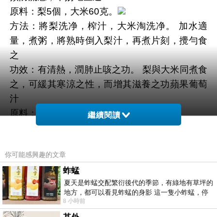
原料：梨5個，大米60克。
方法：將梨洗净，榨汁，大米淘洗净。 加水適
量，煮粥，將熟時倒入梨汁，再煮片刻，攪勻食
之
功效：有清熱，潤肺止咳之功。 梨與大米同煮食
之，可緩其寒涼之性，而增其滋養之功
蘋果葡萄
汁
原料：蘋果1個，葡萄100克
繼續閱讀
方法：將蘋果、葡萄分別用清水洗乾淨。 蘋果去
蒂，去核，切片，與葡萄一同放入果汁機內，加
你可能感興趣的文章
適量涼開水，榨取果汁。 上、下午各飲用1次。
功效：生津潤肺，預防感冒。 這兩種果汁含有大
蚱蜢
夏天是蚱蜢交配繁衍後代的季節，有綠地有草坪的
量的天然糖、維生素、微量元素和有機酸，適合
地方，都可以看見蚱蜢的身影 這一隻小蚱蜢，停
體力衰竭時多喝，促進新陳代謝，對血管系統和
8 小時前
在車頂上，怎麼樣小心驅趕，都無動
神經系統也有好處。