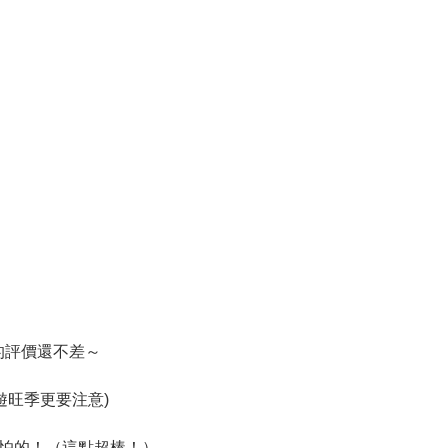
的評價還不差～
遊旺季更要注意)
怕的！（這點超棒！）