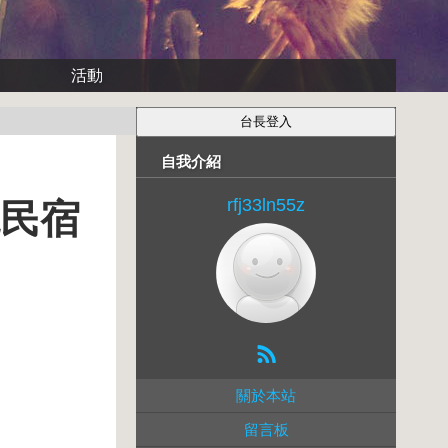
活動
自我介紹
rfj33ln55z
境民宿
關於本站
留言板