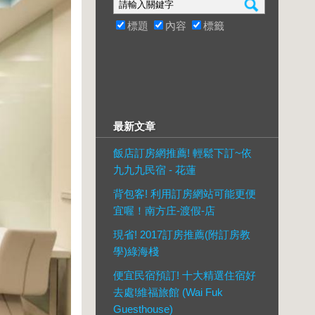
標題
內容
標籤
最新文章
飯店訂房網推薦! 輕鬆下訂~依
九九九民宿 - 花蓮
背包客! 利用訂房網站可能更便
宜喔！南方庄-渡假-店
現省! 2017訂房推薦(附訂房教
學)綠海棧
便宜民宿預訂! 十大精選住宿好
去處!維福旅館 (Wai Fuk
Guesthouse)