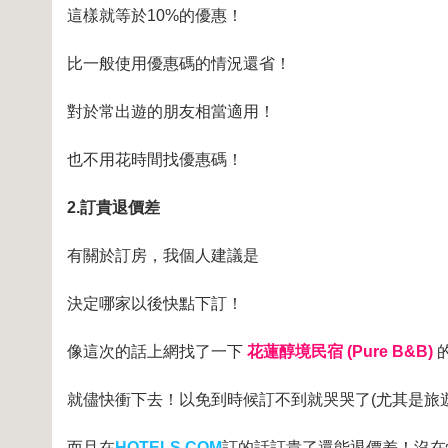
這樣就等於10%的優惠！
比一般使用優惠碼的情況還省！
對於常出遊的朋友相當適用！
也不用花時間找優惠碼！
2.訂貴退價差
有關於訂房，我個人建議是
決定哪家以後快點下訂！
像這次的話上網找了一下
花蓮醇境民宿 (Pure B&B)
就儘快衝下去！以免到時候訂不到就哭哭了(尤其是旅
而且在
HOTELS.COM
訂的話訂貴了還能退價差！沒在