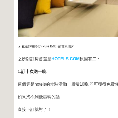
▲ 花蓮醇境民宿 (Pure B&B) 的實景照片
之所以訂房首選是
HOTELS.COM
原因有二：
1.訂十次送一晚
這個算是hotels的常駐活動！累積10晚 即可獲得免費
如果找不到優惠碼的話
直接下訂就對了！