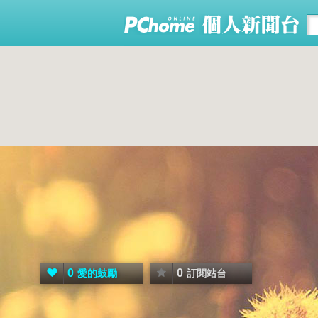
0
0
愛的鼓勵
訂閱站台