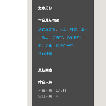
文章分類
本台最新標籤
這裡最划算
、
人士
、
推薦
、
山人
、
飯店訂房首推
、
民宿折扣訂
、
前
、
房都
、
旅遊伴手禮
、
住宿評價
最新回應
站台人氣
累積人氣：
13,911
當日人氣：
4