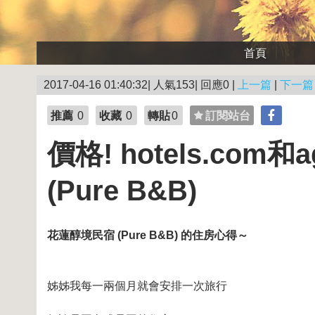
首頁
2017-04-16 01:40:32| 人氣153| 回應0 |
上一篇
|
下一篇
推薦
0
收藏
0
轉貼
0
訂閱站台
價格! hotels.c
(Pure B&B)
花蓮醇境民宿 (Pure B&B) 的住房心得～
姊姊我每一兩個月就會安排一次旅行