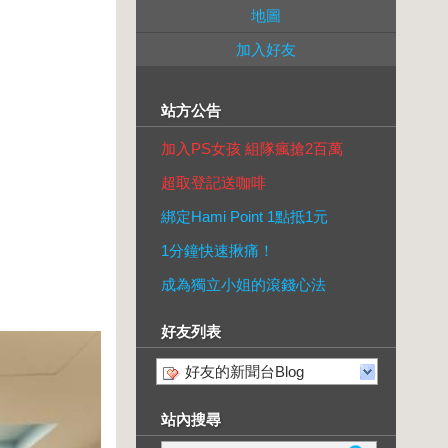
地圖
加入好友
站方公告
加入PS女孩 組隊瘋搶2百萬
超取登記送咖啡
綁定Hami Point 1點抵1元
1分鐘快速揪痛！
成為獨立小姐的滾錢心法
好友列表
好友的新聞台Blog
站內搜尋