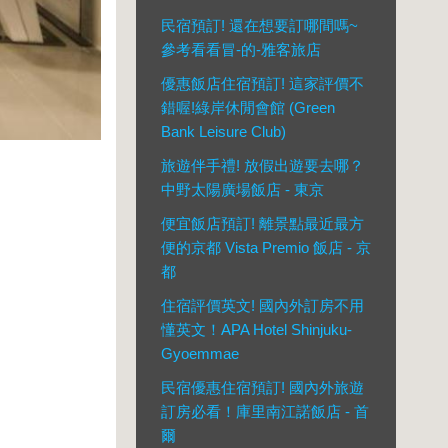
民宿預訂! 還在想要訂哪間嗎~
參考看看冒-的-雅客旅店
優惠飯店住宿預訂! 這家評價不
錯喔!綠岸休閒會館 (Green
Bank Leisure Club)
旅遊伴手禮! 放假出遊要去哪？
中野太陽廣場飯店 - 東京
便宜飯店預訂! 離景點最近最方
便的京都 Vista Premio 飯店 - 京
都
住宿評價英文! 國內外訂房不用
懂英文！APA Hotel Shinjuku-
Gyoemmae
民宿優惠住宿預訂! 國內外旅遊
訂房必看！庫里南江諾飯店 - 首
爾