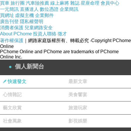
買車
旅行團
汽車險推薦
線上麻將
雜誌
星座命理
會員中心
一元簡訊
直播達人
數位憑證
企業簡訊
買網址
虛擬主機
企業郵件
廣告刊登
隱私權聲明
消費者保護
兒童網路安全
About PChome
投資人聯絡
徵才
著作權保護
｜網路家庭版權所有、轉載必究
‧Copyright PChome
Online
PChome Online and PChome are trademarks of PChome
Online Inc.
個人新聞台
快速發文
最新文章
心情雜記
美食饗宴
藝文欣賞
旅遊玩家
社會萬象
影視娛樂
商品網址
: