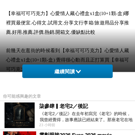
【幸福可可巧克力】心愛情人藏心禮盒x1盒(10+1顆-盒)哪
裡買最便宜.心得文.試用文.分享文行李箱/旅遊用品分享推
薦.好用.推薦.評價.熱銷.開箱文.優缺點比較
前幾天在逛街的時候看到【幸福可可巧克力】心愛情人藏
心禮盒x1盒(10+1顆-盒) 覺得很心動而且正打算買【幸福可
可巧克力】心愛情人藏心禮盒x1盒(10+1顆-盒)
繼續閱讀
但是我想【幸福可可巧克力】心愛情人藏心禮盒x1盒(10+1
你可能感興趣的文章
顆-盒) 在網路上買應該會比較便宜，【幸福可可巧克力】
柒參肆▎老宅2／後記
心愛情人藏心禮盒x1盒(10+1顆-盒)而且24小時都能買，上
《老宅2／後記》在去年初寫完《老宅》的時候，
網慢慢挑選，不用等店家開門也不用看店員臉色
我曾經覺得，故事應該已經結束了。那座老宅在地
23 小時前
震中倒塌，七個人終於離開那片黑暗，
想要購買【幸福可可巧克力】心愛情人藏心禮盒