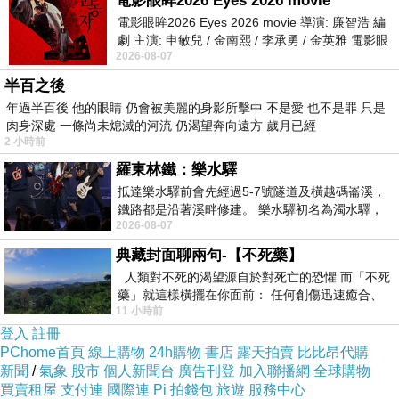
電影眼眸2026 Eyes 2026 movie
x1盒(10+1顆-盒)已經想很多天了!也求助谷哥大
電影眼眸2026 Eyes 2026 movie 導演: 廉智浩 編
劇 主演: 申敏兒 / 金南熙 / 李承勇 / 金英雅 電影眼
神 發現【幸福可可巧克力】心愛情人藏心禮盒x1
2026-08-07
眸2026描述攝影師徐珍因遺
盒(10+1顆-盒)的評價真的不錯想想哪裡買最便
半百之後
宜.心得文.試用文.分享文行李箱/旅遊用品分享推
年過半百後 他的眼睛 仍會被美麗的身影所擊中 不是愛 也不是罪 只是
肉身深處 一條尚未熄滅的河流 仍渴望奔向遠方 歲月已經
薦.好用.推薦.評價.熱銷.開箱文.優缺點比較
2 小時前
羅東林鐵：樂水驛
最後選擇在這購買【幸福可可巧克力】心愛情人
抵達樂水驛前會先經過5-7號隧道及橫越碼崙溪，
藏心禮盒x1盒(10+1顆-盒) 的原因,是因為比較有
鐵路都是沿著溪畔修建。 樂水驛初名為濁水驛，
2026-08-07
但因與臺鐵集集線車站同名，於1953
保障,也不會遇到詐騙集團,所以才選擇在這購入
典藏封面聊兩句-【不死藥】
人類對不死的渴望源自於對死亡的恐懼 而「不死
更多資料、資訊參考分享↓↓↓
藥」就這樣橫擺在你面前： 任何創傷迅速癒合、
11 小時前
停止衰老、痛覺消失…堪
登入
註冊
PChome首頁
線上購物
24h購物
書店
露天拍賣
比比昂代購
新聞
/
氣象
股市
個人新聞台
廣告刊登
加入聯播網
全球購物
買賣租屋
支付連
國際連
Pi 拍錢包
旅遊
服務中心