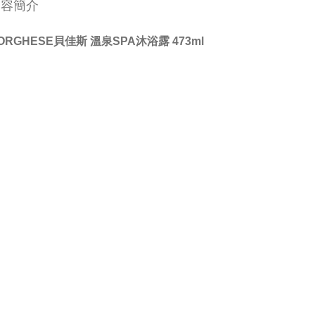
內容簡介
ORGHESE貝佳斯 溫泉SPA沐浴露 473ml