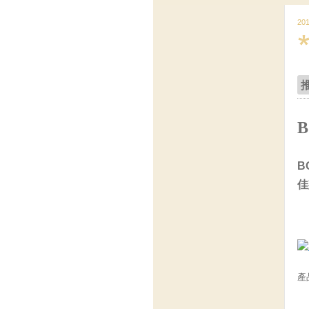
20
B
佳
產