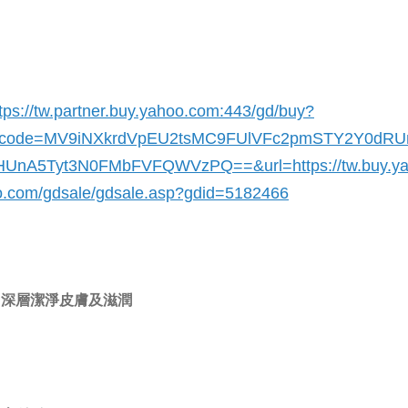
tps://tw.partner.buy.yahoo.com:443/gd/buy?
code=MV9iNXkrdVpEU2tsMC9FUlVFc2pmSTY2Y0dR
HUnA5Tyt3N0FMbFVFQWVzPQ==&url=
https://tw.buy.y
o.com/gdsale/gdsale.asp?gdid=5182466
深層潔淨皮膚及滋潤