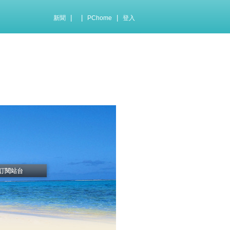
|
|
|
新聞
PChome
登入
訂閱站台