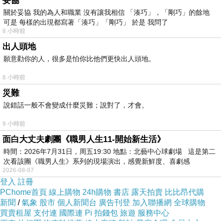
妥協
拔取分離工具組已經想很多天了!也求助谷哥大神
關於妥協 我的為人和職業 沒有讓我相信 「湊巧」，「剛巧」的餘地
可是 每樣的出現都寫著「湊巧」「剛巧」 於是 我問了
發現【良匠工具】專業綜合型三叉培林-軸承拔取
8 小時前
分離工具組的評價真的不錯想想哪裡買最便宜.心
出人頭地
得文.試用文.分享文行李箱/旅遊用品分享推薦.好
願意勸你的人，很多是怕你比他們更快出人頭地。
用.推薦.評價.熱銷.開箱文.優缺點比較
8 小時前
災難
最後選擇在這購買【良匠工具】專業綜合型三叉
說錯話一般不會變成什麼災難；說對了，才會。
培林-軸承拔取分離工具組 的原因,是因為比較有
9 小時前
保障,也不會遇到詐騙集團,所以才選擇在這購入
面白大丈夫劇團《職男人生11-開始新生活》
時間：2026年7月31日，周五19:30 地點：北藝中心球劇場 這是第二
更多資料、資訊參考分享↓↓↓
次看該團《職男人生》系列的現場演出，感覺新鮮度、喜劇感
2026-08-07
登入
註冊
PChome首頁
線上購物
24h購物
書店
露天拍賣
比比昂代購
新聞
/
氣象
股市
個人新聞台
廣告刊登
加入聯播網
全球購物
買賣租屋
支付連
國際連
Pi 拍錢包
旅遊
服務中心