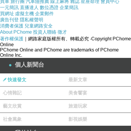
買車
旅行團
汽車險推薦
線上麻將
雜誌
星座命理
會員中心
一元簡訊
直播達人
數位憑證
企業簡訊
買網址
虛擬主機
企業郵件
廣告刊登
隱私權聲明
消費者保護
兒童網路安全
About PChome
投資人聯絡
徵才
著作權保護
｜網路家庭版權所有、轉載必究
‧Copyright PChome
Online
PChome Online and PChome are trademarks of PChome
Online Inc.
個人新聞台
快速發文
最新文章
心情雜記
美食饗宴
藝文欣賞
旅遊玩家
社會萬象
影視娛樂
商品網址
: