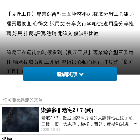
【良匠工具】專業綜合型三叉培林-軸承拔取分離工具組哪
裡買最便宜.心得文.試用文.分享文行李箱/旅遊用品分享推
薦.好用.推薦.評價.熱銷.開箱文.優缺點比較
前幾天在逛街的時候看到【良匠工具】專業綜合型三叉培
林-軸承拔取分離工具組 覺得很心動而且正打算買【良匠
工具】專業綜合型三叉培林-軸承拔取分離工具組
繼續閱讀
但是我想【良匠工具】專業綜合型三叉培林-軸承拔取分離
你可能感興趣的文章
工具組 在網路上買應該會比較便宜，【良匠工具】專業綜
柒參參▎老宅2 / 7 (終)
合型三叉培林-軸承拔取分離工具組而且24小時都能買，上
老宅2 / 7 - 歡迎回家照片裡的人靜靜站在鏡子前。
網慢慢挑選，不用等店家開門也不用看店員臉色
三樓，廄，大崽蕥，柳橘，閆兒，摩斯和崽崽，七
2026-08-07
個人整整齊齊地站在鏡框之外，如同
想要購買【良匠工具】專業綜合型三叉培林-軸承