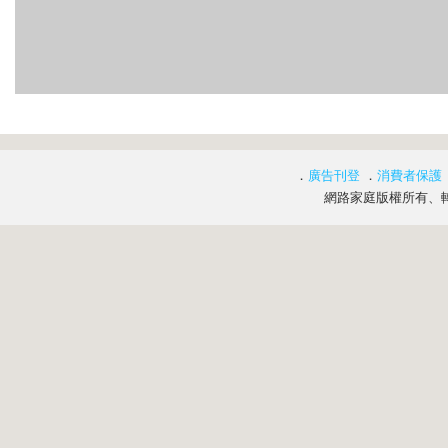
．
廣告刊登
．
消費者保護
網路家庭版權所有、轉載必究 