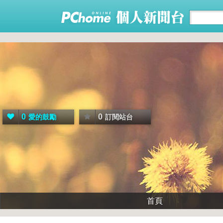
0
0
愛的鼓勵
訂閱站台
首頁