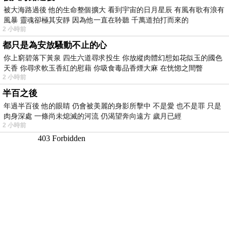
被大海路過後 他的生命整個擴大 看到宇宙的日月星辰 有風有歌有浪有
風暴 靈魂卻極其安靜 因為他一直在聆聽 千萬道拍打而來的
2 小時前
都只是為安放騷動不止的心
你上窮碧落下黃泉 四生六道尋求投生 你放縱肉體幻想如花似玉的國色
天香 你尋求軟玉香紅的慰藉 你吸食毒品香煙大麻 在恍惚之間瞥
2 小時前
半百之後
年過半百後 他的眼睛 仍會被美麗的身影所擊中 不是愛 也不是罪 只是
肉身深處 一條尚未熄滅的河流 仍渴望奔向遠方 歲月已經
2 小時前