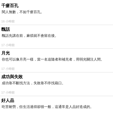
千瘡百孔
閱人無數，不如千瘡百孔。
16 小時前
醜話
醜話先講在前，麻煩就不會留在後。
17 小時前
月光
你也可以像月亮一樣，當一名追隨者和補充者，用弱光關注人間。
17 小時前
成功與失敗
成功靠不斷找方法，失敗靠不停找藉口。
17 小時前
好人品
吃苦耐勞，但生活過得卻很一般，這通常是人品好造成的。