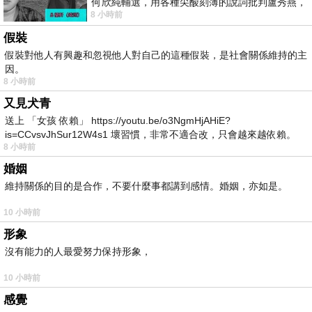
何欣純輔選，用各種尖酸刻薄的說詞批判盧秀燕，
8 小時前
罵她施政滿意度輸給陳其邁，甚至還說盧
假裝
假裝對他人有興趣和忽視他人對自己的這種假裝，是社會關係維持的主
因。
8 小時前
又見犬青
送上 「女孩 依賴」 https://youtu.be/o3NgmHjAHiE?
is=CCvsvJhSur12W4s1 壞習慣，非常不適合改，只會越來越依賴。
8 小時前
我害怕的
婚姻
維持關係的目的是合作，不要什麼事都講到感情。婚姻，亦如是。
10 小時前
形象
沒有能力的人最愛努力保持形象，
10 小時前
感覺