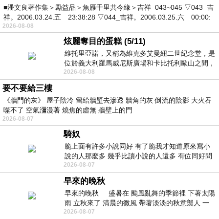
■潘文良著作集＞勵益品＞魚雁千里共今緣＞吉祥_043~045 ▽043_吉
祥。2006.03.24.五 23:38:28 ▽044_吉祥。2006.03.25.六 00:00:
2026-08-08
炫麗奪目的蛋糕 (5/11)
維托里亞諾，又稱為維克多艾曼紐二世紀念堂，是
位於義大利羅馬威尼斯廣場和卡比托利歐山之間，
2026-08-08
用以紀念統一義大利統一後的的第一位國
要不要給三樓
《牆門的灰》 屋子陰冷 留給牆壁去滲透 牆角的灰 倒流的陰影 大火吞
噬不了 空氣瀰漫著 燒焦的虛無 牆壁上的門
2026-08-07
騎奴
脆上面有許多小說同好 有了脆我才知道原來寫小
說的人那麼多 幾乎比讀小說的人還多 有位同好問
2026-08-07
了一個問題 她說為什麼高中文學獎的
早來的晚秋
早來的晚秋 盛暑在 颱風亂舞的季節裡 下著太陽
雨 立秋來了 清晨的微風 帶著淡淡的秋意襲人 一
2026-08-07
下子 又被赤