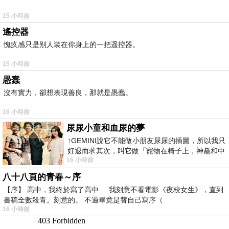
15 小時前
遙控器
愧疚感只是别人装在你身上的一把遥控器。
15 小時前
愚蠢
沒有實力，卻想表現善良，那就是愚蠢。
16 小時前
尿尿小童和血尿的夢
↑GEMINI說它不能做小朋友尿尿的插圖，所以我只
好退而求其次，叫它做「寵物在椅子上，神龕和中
16 小時前
年人臉孔」的畫了。 六月底
八十八頁的青春～序
【序】 高中，我終於寫了高中 我刻意不看電影《夜校女生》，直到
書稿全數殺青。刻意的。 不過畢竟是替自己寫序（
16 小時前