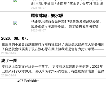
劇 主演: 申敏兒 / 金南熙 / 李承勇 / 金英雅 電影眼
2026-08-07
眸2026描述攝影師徐珍因遺
羅東林鐵：樂水驛
抵達樂水驛前會先經過5-7號隧道及橫越碼崙溪，
鐵路都是沿著溪畔修建。 樂水驛初名為濁水驛，
2026-08-07
但因與臺鐵集集線車站同名，於1953
2026。08。07。
畫圖真的不適合我越畫越排斥看得懂就好了應該是說如果改天需要用到
了自然就會很厲害了現在沒心思在圖上但我還是會努力把它考過———
2026-08-07
繞了一圈
沒想到上次寫文已經是一年前了。 更沒想到就這麼走著走著，2026年
已經來到了Q3的8月。 那天和好友You約吃飯，有些難為情地說「覺得
2026-08-07