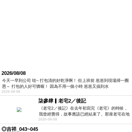
2026/08/08
今天一早到公司 哇~ 打包清的好乾淨啊！ 但上班前 崽崽到現場掃一圈
恩～ 打包的人好可憐喔！ 因為不用一個小時 崽崽又搞到水
2026-08-08
柒參肆▎老宅2／後記
《老宅2／後記》在去年初寫完《老宅》的時候，
我曾經覺得，故事應該已經結束了。那座老宅在地
2026-08-08
震中倒塌，七個人終於離開那片黑暗，
◎吉祥_043~045