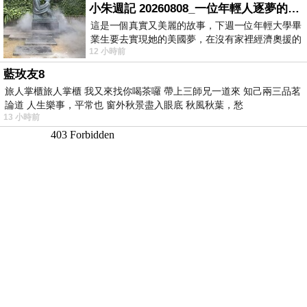
小朱週記 20260808_一位年輕人逐夢的真實故事
這是一個真實又美麗的故事，下週一位年輕大學畢
業生要去實現她的美國夢，在沒有家裡經濟奧援的
12 小時前
情況下，靠著自我努力工作累積出國基
藍玫友8
旅人掌櫃旅人掌櫃 我又來找你喝茶囉 帶上三師兄一道來 知己兩三品茗
論道 人生樂事，平常也 窗外秋景盡入眼底 秋風秋葉，愁
13 小時前