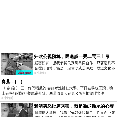
狂砍公視預算，民進黨一哭二鬧三上吊
嚴審預算，是我們與民眾黨共同合作，只要遇到不
合理的預算，當然一定會砍或是凍結，最近文化部
8 小時前
要編列公視和Taiwan plus預算，在110年
春燕---(二)
《 春 燕 》 三、你們唱戲的 春燕考進輔仁大學。平日在學校工讀，晚
上在學校附近的餐廳當外場。寒暑假白天到鎮公所幫忙整理文件
8 小時前
賴清德怒批盧秀燕，就是徹頭徹尾的心虛
賴清德大總統，我覺得你好像說錯了！你在台中替