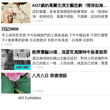
AI27歲的葛蘭主演文藝悲劇〈情深似海〉 #戀上老電影 #葛蘭 #粟子
談到葛蘭，多會直接聯想到歌舞電影，但〈情深似
海〉卻很特別，葛蘭不唱歌、不跳舞，從頭到尾專
5 小時前
心演戲。拍攝期間，經常工作超過12個鐘
日記0808
早上很現世安穩 中午吃碗熱門的三媽臭臭鍋 下午午睡起來 不想打擾雙
子J 做家事的節奏 出去散散步 有影片有真相：白海豚 在飲料
5 小時前
慈濟遭騙10億，混蛋官員陳時中急著脫罪
最近賴清德在圓山大飯店提到，對待人民就像對待
自己的親人一樣，人民的痛，就是自己的痛，要愛
7 小時前
民如親，說的這麼好聽，實際上根本沒做
八月八日 荷塘清韻
8 小時前