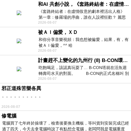
和AI 共創小說，《套路終結者：在虛情假意的劇本裡活出人格》
《套路終結者：在虛情假意的劇本裡活出人格》
第一章：修羅場的序曲，誰在人設裡狂歡？ 麗思
2026-08-07
卡爾頓酒店的總統套房內，燈光昏
被ＡＩ偏愛，ＸＤ
和你分享音樂視頻：我也想被偏愛，結果，有，有
被ＡＩ偏愛，^^ 哈
2026-08-07
計畫趕不上變化的九州行 (8) B-CON環球塔
吃飽喝足，該認真玩耍了… B-CON塔就在活魚迴
轉壽司水天的對面。 B-CON的正式名稱叫 別
2026-08-07
邪正道殊苦樂各異
。。。。。。。。。。
2026-08-07
修電腦
電腦買了七年終於操壞了，檢查後要換主機板，等叫貨到安裝完成已經
過了四天，今天去拿電腦時說了有點想念電腦，老闆問我是電腦重度