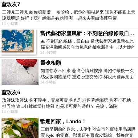
藍玫友7
三師兄三師兄 給你糖葫蘆！ 哈哈哈，把你的嘴糊起來 讓你不能跟上天
說我壞話 好吧！玩打蟑螂是有點髒 那一起來去看白海豚飛躍
14 小時前
當代藝術家盧嵐新：不刻意的線條最自由，讓色彩流動、筆觸自己說話
🌊 不刻意的線條，最自由 當代藝術家盧嵐新在此
幅充滿動態感與奔放氣息的抽象新作中，以大膽的
14 小時前
藍色顏料在白色畫布上揮灑、壓印與流淌
靈魂相願
知道你永不回來 悲痛心情難按捺 擁抱你最後一次
感受微弱體溫時 重逢盼望交給祢 祢說天國再見面
14 小時前
此刻忍淚說別離 他日靈魂再
藍玫友6
玫師妹玫師妹 妳不殺生，實屬可貴 妳也別老逗著蟑螂玩 妳不打死牠，
抓弄牠 這...打蟑螂當打地鼠 也是項可愛的遊戲？ 是說，滿院
14 小時前
歡迎回家，Lando！
三個星期前的週六，去伊利沙白市的寵物用品店購
買 Kylo 的零食。那家店有賣虎皮鸚鵡，我每次光