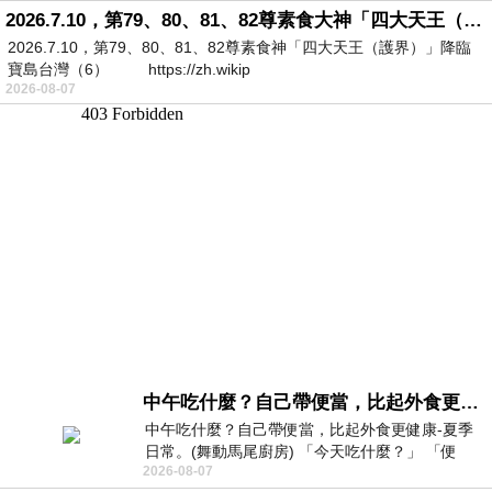
2026.7.10，第79、80、81、82尊素食大神「四大天王（護界）」降臨寶島台灣（6）
2026.7.10，第79、80、81、82尊素食神「四大天王（護界）」降臨
寶島台灣（6） https://zh.wikip
2026-08-07
中午吃什麼？自己帶便當，比起外食更健康-夏季日常。(舞動馬尾廚房)
中午吃什麼？自己帶便當，比起外食更健康-夏季
日常。(舞動馬尾廚房) 「今天吃什麼？」 「便
2026-08-07
當？麵？還是炒飯？」 每天都在選擇