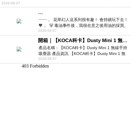
2026-08-07
…
⋯⋯ 。 花草幻人這系列很有趣！ 會持續玩下去！
🧡 。 🐻 毒油事件後，我很在意之後用油的採買。
2026-08-07
前天購買了我之前就很愛
開箱｜【KOCA科卡】Dusty Mini 1 無線手持吸塵器
產品名稱：【KOCA科卡】Dusty Mini 1 無線手持
吸塵器 產品資訊 【KOCA科卡】Dusty Mini 1 無
2026-08-07
線手持吸塵器評語： 能吸、能吹兼具兩