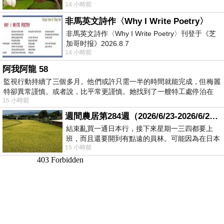
14 小時前
顧都會去看一下。他們偶爾會引進 C
非馬英文詩作〈Why I Write Poetry〉
非馬英文詩作〈Why I Write Poetry〉刊登于《芝
加哥时报》2026.8.7
14 小時前
阿我阿龍 58
監視行動持續了三個多月。他們或許只需一半的時間就能完成，但梅麗
特卻異常謹慎。或者說，比平常更謹慎。她找到了一艘特工處停泊在
15 小時前
週間農居第284週（2026/6/23-2026/6/24) 夏至 金黃稻浪洋溢豐收喜悅
結束亂買一通日本行，接下來星期一三四都要上
班，而且還要開到有點遠的員林。可能因為在日本
15 小時前
花不少錢，星期一出門上班時，心裡沒有一