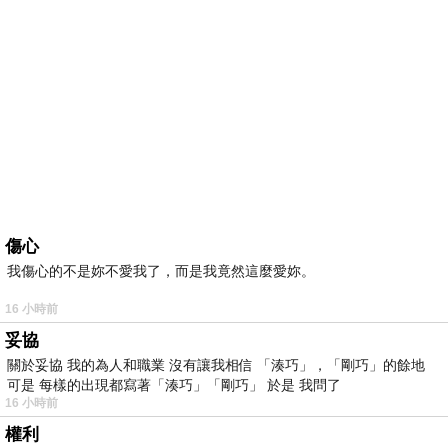
傷心
我傷心的不是妳不愛我了，而是我竟然這麼愛妳。
16 小時前
妥協
關於妥協 我的為人和職業 沒有讓我相信 「湊巧」，「剛巧」的餘地
可是 每樣的出現都寫著「湊巧」「剛巧」 於是 我問了
16 小時前
權利