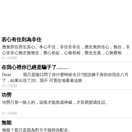
若心有住則為非住
應無所住而生其心。本心不住，非住非非住，應生無所住心，無住，非
心非非心無念無無念，覺心初起，心無初相，覺念念真，心無覺相
15 小時前
在我心裡你已經是騙子了........
Dear: 我只是隨口問了你什麼時候生日?想說獅子座的你現在八月
了，結果出現了20，我不 可置信地看著這個
15 小時前
功勞
功勞只算一個人的，這樣才能形成神威，才容易變成佳話。
15 小時前
無能
無能？那只是因為對方不能與你配合。