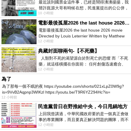
最近談到國票金這件事，已經是鬧得沸沸揚揚，我
替許崑源大哥有時候在想，民進黨提出的公公併，
10 小時前
其實就是想要國庫通黨庫，鬧出最大的醜
電影最後孤屋2026 the last house 2026 movie
電影最後孤屋2026 the last house 2026 movie
Directed by Louis Leterrier Written by Matthew
12 小時前
Robinson Starring Greta Lee Wa
典藏封面聊兩句-【不死藥】
人類對不死的渴望源自於對死亡的恐懼 而「不死
藥」就這樣橫擺在你面前： 任何創傷迅速癒合、
12 小時前
停止衰老、痛覺消失…堪
為了
為了那每一個不眠的夜 https://youtube.com/shorts/021xLpZ0W9g?
is=9VvB2Aqpnp3WIKzl https://youtu.be/T9R6YZ294Hc?is=
12 小時前
民進黨昔日在野推給中央，今日甩鍋地方
上回我曾講過，中華民國政府要的是一個真正會做
事的專業團隊，而且要真正解決問題的團隊，而不
12 小時前
是只會到處甩鍋的雙標團隊，最近民進黨