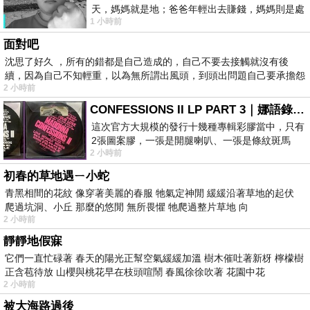
天，媽媽就是地；爸爸年輕出去賺錢，媽媽則是處
1 小時前
理家務，職業不分高低貴賤，只有人品才
面對吧
沈思了好久 ，所有的錯都是自己造成的，自己不要去接觸就沒有後
續，因為自己不知輕重，以為無所謂出風頭，到頭出問題自己要承擔怨
2 小時前
不
CONFESSIONS II LP PART 3｜娜語錄II LP PART 3
這次官方大規模的發行十幾種專輯彩膠當中，只有
2張圖案膠，一張是開腿喇叭、一張是條紋斑馬
2 小時前
版；目前官網上只剩澳洲商店AU STORE
初春的草地遇ㄧ小蛇
青黑相間的花紋 像穿著美麗的春服 牠氣定神閒 緩緩沿著草地的起伏
爬過坑洞、小丘 那麼的悠閒 無所畏懼 牠爬過整片草地 向
2 小時前
靜靜地假寐
它們一直忙碌著 春天的陽光正幫空氣緩緩加溫 樹木催吐著新枒 檸檬樹
正含苞待放 山櫻與桃花早在枝頭喧鬧 春風徐徐吹著 花園中花
2 小時前
被大海路過後