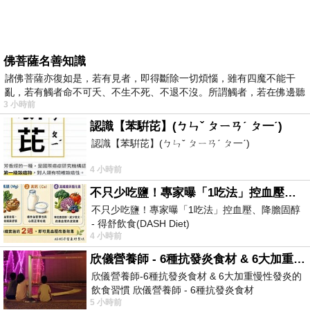
佛菩薩名善知識
諸佛菩薩亦復如是，若有見者，即得斷除一切煩惱，雖有四魔不能干
亂，若有觸者命不可夭、不生不死、不退不沒。所謂觸者，若在佛邊聽
3 小時前
受
認識【苯騈芘】(ㄅㄣˇ ㄆㄧㄢˊ ㄆ一ˊ)
認識【苯騈芘】(ㄅㄣˇ ㄆㄧㄢˊ ㄆ一ˊ)
4 小時前
不只少吃鹽！專家曝「1吃法」控血壓、降膽固醇 - 得舒飲食(DASH Diet)
不只少吃鹽！專家曝「1吃法」控血壓、降膽固醇
- 得舒飲食(DASH Diet)
4 小時前
https://www.facebook.com/dietitiansophia/posts/p
欣儀營養師 - 6種抗發炎食材 & 6大加重慢性發炎的飲食習慣
欣儀營養師-6種抗發炎食材 & 6大加重慢性發炎的
飲食習慣 欣儀營養師 - 6種抗發炎食材
5 小時前
https://www.facebook.com/photo/?fbid=147