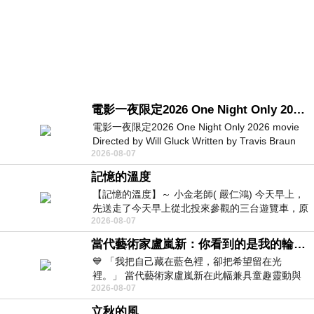
電影一夜限定2026 One Night Only 2026 movie
電影一夜限定2026 One Night Only 2026 movie
Directed by Will Gluck Written by Travis Braun
2026-08-07
Starring Monica Barbaro
記憶的溫度
【記憶的溫度】～ 小金老師( 嚴仁鴻) 今天早上，
先送走了今天早上從北投來參觀的三台遊覽車，原
2026-08-07
以為展場已經差不多要安靜下來，卻發
當代藝術家盧嵐新：你看到的是我的輪廓，還是你的故事？——藏在藍色裡的希望與光
💙 「我把自己藏在藍色裡，卻把希望留在光
裡。」 當代藝術家盧嵐新在此幅兼具童趣靈動與
2026-08-07
抽象韻味的新作中，用湛藍的羽翼般色塊包覆著
立秋的風