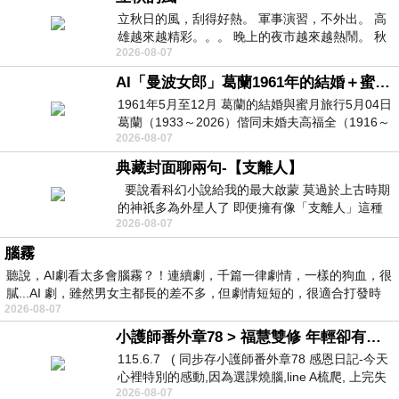
立秋日的風，刮得好熱。 軍事演習，不外出。 高
雄越來越精彩。。。 晚上的夜市越來越熱鬧。 秋
2026-08-07
天的風刮得很熱 夜遊消暑熱。。。
AI「曼波女郎」葛蘭1961年的結婚＋蜜月旅行 #戀上老電影 #葛蘭 #粟子
1961年5月至12月 葛蘭的結婚與蜜月旅行5月04日
葛蘭（1933～2026）偕同未婚夫高福全（1916～
2026-08-07
2004）乘郵輪赴倫敦6月15日於英國倫敦St.S
典藏封面聊兩句-【支離人】
要說看科幻小說給我的最大啟蒙 莫過於上古時期
的神祇多為外星人了 即便擁有像「支離人」這種
2026-08-07
驚世駭俗的神通法門 也未必讀
腦霧
聽說，AI劇看太多會腦霧？！連續劇，千篇一律劇情，一樣的狗血，很
膩...AI 劇，雖然男女主都長的差不多，但劇情短短的，很適合打發時
2026-08-07
小護師番外章78 > 福慧雙修 年輕卻有個老靈魂 ㄑ金剛經〉podcast
115.6.7 ( 同步存小護師番外章78 感恩日記-今天
心裡特別的感動,因為選課燒腦,line A梳爬, 上完失
2026-08-07
智課的她,特來傾