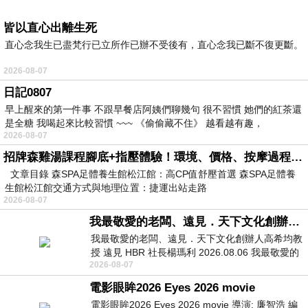
皆以直心出離生死
直心念我生已盡梵行已立所作已辦不受後有，直心念我已斷不復更斷。
2026-08-07
日記0807
早上醒來的第一件事 不跟早餐店阿姨們聊幾句 很不習慣 她們的紅茶還
是全糖 我喝起來比較習慣 ~~~ 《偷偷藏不住》 越看越有趣，
2026-08-07
招牌森雞湯課程腳底+指壓體驗！環境、價格、按摩過程全紀錄，森SPA足體養生館松江館最新價格表
文章目錄 森SPA足體養生館松江館：高CP值舒壓首選 森SPA足體養
生館松江館交通方式與地理位置：捷運出站走路
2026-08-07
我最敬愛的老闆、遠見．天下文化創辦人高希均教授
我最敬愛的老闆、遠見．天下文化創辦人高希均教
授 遠見 HBR 社長楊瑪利 2026.08.06 我最敬愛的
2026-08-07
老闆、遠見．天下文化創辦人高希均教
電影眼眸2026 Eyes 2026 movie
電影眼眸2026 Eyes 2026 movie 導演: 廉智浩 編