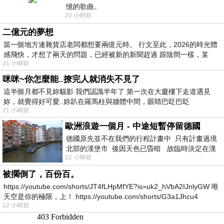
憶的歌曲。
20 小時前
二億元的夢想
當一個地方連雜貨店老闆都想要兩億元時。 行文至此，2026的時光體
感飛快，才想了兩天的問題，已經被新的新聞趕過 跟陰間一樣，某
21 小時前
咪咪~你怎麼能..撩完人就消失不見了
這半個月都不見妳貓影 我們認識半年了 第一次在大廈樓下走道遇見
妳，就覺得好可愛..妳趴在羅馬柱與牆體中間，眼睛巴眨巴眨
21 小時前
歐洲浪遊一個月 - 中途短暫停留德國
德國原先並不在我們的行程計畫中 只有計畫過境
北部的漢堡市 後因天色已昏暗 故臨時決定在漢
22 小時前
堡市吃晚餐和過夜
被擱倒了，百份百。
https://youtube.com/shorts/JT4fLHpMfYE?is=uk2_hVbA2IJnlyGW 唯
天空是你的極限，上！ https://youtube.com/shorts/G3a1Jhcu4
22 小時前