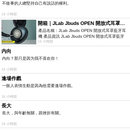
不做事的人總堅持自己有說話的權利。
16 小時前
開箱｜JLab Jbuds OPEN 開放式耳罩藍牙耳機 - 設計美學，輕巧、透氣、環境音全物理達成！
產品名稱：JLab Jbuds OPEN 開放式耳罩藍牙耳
機 產品資訊 JLab Jbuds OPEN 開放式耳罩藍牙
16 小時前
耳機評語：非常有特色，值得喜愛美型工
内向
内向？那只是因为我不喜欢你！
16 小時前
逢場作戲
一個人表情生動是因為他需要逢場作戲。
16 小時前
長大
長大，與年齡無關，跟挫折有關。
16 小時前