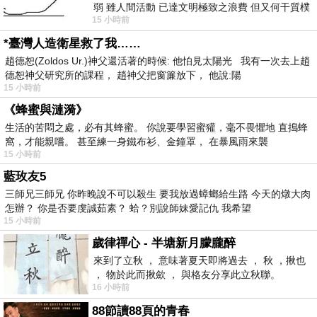
弱 雖人間活動 已達文明極致之浪費 但又何干質樸
15 小時前
者 只能白白陪葬
*臺灣人造衛星救了我……
趙德恕(Zoldos Ur.)神父還活著的時候: 他怕見太陽光 我有一次去上趙
德恕神父研究所的課程， 趙神父把窗簾放下， 他說:陽
15 小時前
《蜂蜜與漣漪》
生活的苦悶之處，必有其蜂蜜。 你說要學習蜜獾，毫不畏懼地 直搗蜂
窩，才能親嚐。 甚至練一身鐵布衫、金鐘罩， 在暴風雨來襲
15 小時前
藍玫友5
三師兄三師兄 你昨晚說不可以殺生 要我放過蟑螂給生路 今天的燉大肉
怎辦？ 你是否要虔誠茹素？ 蛤？別說師妹愛記仇 我希望
15 小時前
歲律禪心 - 半塘新月朦朧醉
來到了立秋 ， 意味著夏天即將過去 ， 秋 ，揪也
， 物於此而揪歛 ， 與格友分享此立秋聯。
16 小時前
88節讀88頁的青春