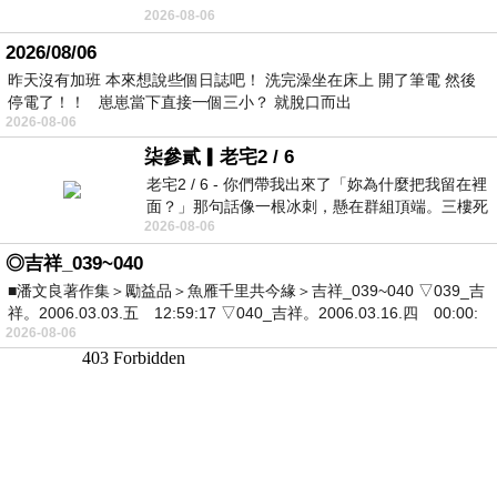
2026-08-06
2026/08/06
昨天沒有加班 本來想說些個日誌吧！ 洗完澡坐在床上 開了筆電 然後
停電了！！ 崽崽當下直接一個三小？ 就脫口而出
2026-08-06
柒參貳▎老宅2 / 6
老宅2 / 6 - 你們帶我出來了「妳為什麼把我留在裡
面？」那句話像一根冰刺，懸在群組頂端。三樓死
2026-08-06
死盯著照片裡的人。那個人確實站在
◎吉祥_039~040
■潘文良著作集＞勵益品＞魚雁千里共今緣＞吉祥_039~040 ▽039_吉
祥。2006.03.03.五 12:59:17 ▽040_吉祥。2006.03.16.四 00:00:
2026-08-06