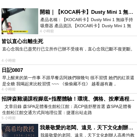
開箱｜【KOCA科卡】Dusty Mini 1 無線手持吸塵器
產品名稱：【KOCA科卡】Dusty Mini 1 無線手持
吸塵器 產品資訊 【KOCA科卡】Dusty Mini 1 無
4 小時前
線手持吸塵器評語： 能吸、能吹兼具兩
皆以直心出離生死
直心念我生已盡梵行已立所作已辦不受後有，直心念我已斷不復更斷。
4 小時前
日記0807
早上醒來的第一件事 不跟早餐店阿姨們聊幾句 很不習慣 她們的紅茶還
是全糖 我喝起來比較習慣 ~~~ 《偷偷藏不住》 越看越有趣，
4 小時前
招牌森雞湯課程腳底+指壓體驗！環境、價格、按摩過程全紀錄，森SPA足體養生館松江館最新價格表
文章目錄 森SPA足體養生館松江館：高CP值舒壓首選 森SPA足體養
生館松江館交通方式與地理位置：捷運出站走路
5 小時前
我最敬愛的老闆、遠見．天下文化創辦人高希均教授
我最敬愛的老闆、遠見．天下文化創辦人高希均教