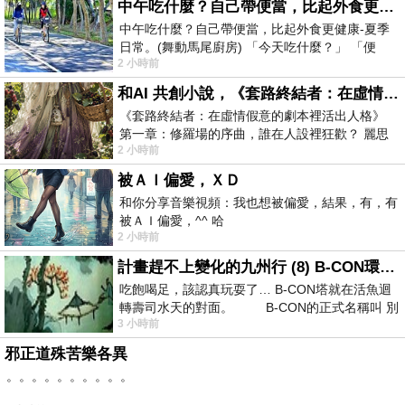
中午吃什麼？自己帶便當，比起外食更健康-夏季日常。(舞動馬尾廚房)
中午吃什麼？自己帶便當，比起外食更健康-夏季
日常。(舞動馬尾廚房) 「今天吃什麼？」 「便
2 小時前
當？麵？還是炒飯？」 每天都在選擇
和AI 共創小說，《套路終結者：在虛情假意的劇本裡活出人格》
《套路終結者：在虛情假意的劇本裡活出人格》
第一章：修羅場的序曲，誰在人設裡狂歡？ 麗思
2 小時前
卡爾頓酒店的總統套房內，燈光昏
被ＡＩ偏愛，ＸＤ
和你分享音樂視頻：我也想被偏愛，結果，有，有
被ＡＩ偏愛，^^ 哈
2 小時前
計畫趕不上變化的九州行 (8) B-CON環球塔
吃飽喝足，該認真玩耍了… B-CON塔就在活魚迴
轉壽司水天的對面。 B-CON的正式名稱叫 別
3 小時前
邪正道殊苦樂各異
。。。。。。。。。。