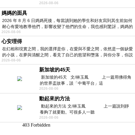
2026-08-06
景影射西藏境外流亡 地下組織
媽媽的面具
2026 年 8 月 6 日媽媽死後，每當讀到她的學生和好友寫到其生前如何
耐心有愛地教導他們，影響改變了他們的生命，我也感到驚訝，媽媽的
2026-08-06
心安理得
在幻相和現實之間，我的選擇是你，在愛與不愛之間，依然是一個缺愛
的小孩，在夢與清醒之間，看見了自己的慾望和墮落，與你分享，你説
2026-08-06
新加坡的45天
新加坡的45天 文/林玉鳳 上一篇用佛得角
的世界盃故事，談「中葡平台」這
2026-08-06
動起來的方法
動起來的方法 文/林玉鳳 上一篇說到靜
養夠了就要動。可很多人一聽
2026-08-06