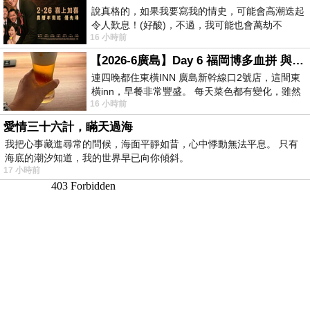
說真格的，如果我要寫我的情史，可能會高潮迭起
令人歎息！(好酸)，不過，我可能也會萬劫不
16 小時前
復...，每天跪鍵盤還是被判了花心的罪
【2026-6廣島】Day 6 福岡博多血拼 與機場接送少年司機深夜對談
連四晚都住東橫INN 廣島新幹線口2號店，這間東
橫inn，早餐非常豐盛。 每天菜色都有變化，雖然
16 小時前
看到工作人員拿出料理包加熱，但
愛情三十六計，瞞天過海
我把心事藏進尋常的問候，海面平靜如昔，心中悸動無法平息。 只有
海底的潮汐知道，我的世界早已向你傾斜。
17 小時前