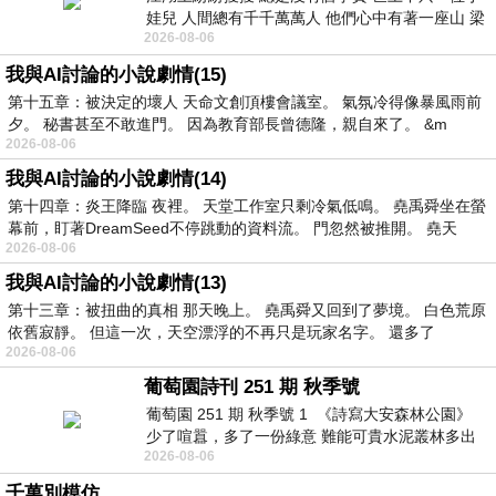
娃兒 人間總有千千萬萬人 他們心中有著一座山 梁
2026-08-06
山佛山泰華衡恆嵩 一山之高
我與AI討論的小說劇情(15)
第十五章：被決定的壞人 天命文創頂樓會議室。 氣氛冷得像暴風雨前
夕。 秘書甚至不敢進門。 因為教育部長曾德隆，親自來了。 &m
2026-08-06
我與AI討論的小說劇情(14)
第十四章：炎王降臨 夜裡。 天堂工作室只剩冷氣低鳴。 堯禹舜坐在螢
幕前，盯著DreamSeed不停跳動的資料流。 門忽然被推開。 堯天
2026-08-06
我與AI討論的小說劇情(13)
第十三章：被扭曲的真相 那天晚上。 堯禹舜又回到了夢境。 白色荒原
依舊寂靜。 但這一次，天空漂浮的不再只是玩家名字。 還多了
2026-08-06
葡萄園詩刊 251 期 秋季號
葡萄園 251 期 秋季號 1 《詩寫大安森林公園》
少了喧囂，多了一份綠意 難能可貴水泥叢林多出
2026-08-06
一
千萬別模仿