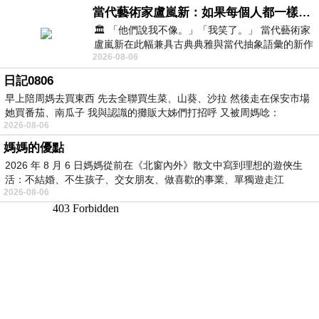
當代藝術家盧嵐新：如果每個人都一樣，這世界該有多無聊？
🏛️ 「他們說我不像。」「我笑了。」 當代藝術家
盧嵐新在此幅兼具古典典雅與當代抽象語彙的新作
2026-08-06
中，以沈靜的藍色空間為背景，描繪了
日記0806
早上陪周媽去買東西 先去全聯買生菜、山葵、沙拉 然後走在保安市場
她買番茄、南瓜子 我與認識的攤販大姊們打招呼 又被周媽唸：
2026-08-06
媽媽的優點
2026 年 8 月 6 日媽媽從前在《北窗內外》散文中寫到理想的遊俠生
活：不結婚、不生孩子、交女朋友、做喜歡的事業、單獨遊走江
2026-08-06
湖⋯⋯，