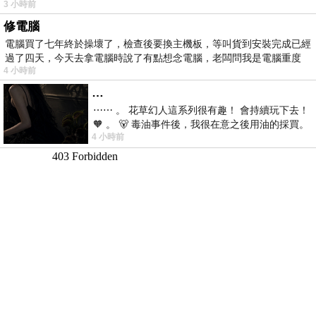
3 小時前
修電腦
電腦買了七年終於操壞了，檢查後要換主機板，等叫貨到安裝完成已經
過了四天，今天去拿電腦時說了有點想念電腦，老闆問我是電腦重度
4 小時前
…
⋯⋯ 。 花草幻人這系列很有趣！ 會持續玩下去！
🧡 。 🐻 毒油事件後，我很在意之後用油的採買。
4 小時前
前天購買了我之前就很愛