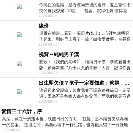
你現在的退讓，是看懂局勢後的選擇，還是害怕衝
突的自我委屈 印星——包容、沉得住氣 懂得退
2026-08-06
一步觀察，不會
緣份
偶爾在臉書上看到一張照片(如上)，心裡忽然明亮
了起來。剛好早上看了一篇「白痴愛做夢」台長寫
2026-08-06
的貼文，在回顧年輕時瘋狂愛上
祝賀～純純男子漢
聽歌：《我們的高峰》～純純男子漢～恭賀新書出
版～願你新書〞八十八頁的青春〞大賣！記得你曾
2026-08-06
經在我的版留言…「好讚的圖^^感覺大家
出生即欠債？孩子一定要知道：爸媽，其實我不欠你們
這週迎來父親節，其實我並不認為這種節日一定要
過，因為不是每個人都有好父母。而我們家是不過
2026-08-06
節的，平時也沒什麼儀式感，生活趨近冷
愛情三十六計，序
兵法，藏在一滴露水裡，映照日出的方向。 智慧，是不讓衝突成為唯
一的答案。 進退之間，為自己留下一條生路，也為他人留下一分餘地
2026-08-06