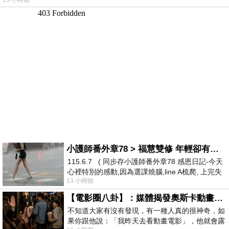
13 小時前
小護師番外章78 > 福慧雙修 年輕卻有個老靈魂 ㄑ金剛經〉podcast
115.6.7 ( 同步存小護師番外章78 感恩日記-今天
心裡特別的感動,因為選課燒腦,line A梳爬, 上完失
13 小時前
智課的她,特來傾
【電影圈八卦】：媒體揭發奧斯卡動畫項目投票醜聞！好萊塢為什麼看不起動畫電影？
不知道大家有沒有發現，有一種人真的很神奇，如
果你跟他說：「我昨天去看動畫電影」，他就會露