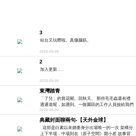
3
站台又玩嘢啦。真傷腦筋。
2026-08-06
2
加入更新......
2026-08-06
東灣踏青
「了兒」的賞花閣。回秋天。 那些毛毛蟲還有禮
遇通道呢，如遇到。一個園區的工作人員撿給我們
2026-08-06
細賞。
典藏封面聊兩句-【天外金球】
這部是白素以未婚妻身分出場唯一的一次 架構分
上下半場，中場則在《原子空間》開小差 故事背