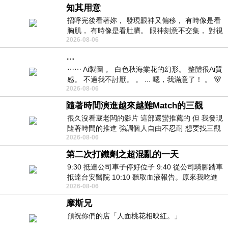
知其用意
招呼完後看著妳， 發現眼神又偏移， 有時像是看
胸肌， 有時像是看肚臍。 眼神刻意不交集， 對視
2026-08-06
視線不對齊， 讓我很難不
…
⋯⋯ Ai製圖 。 白色秋海棠花的幻形。 整體很Ai質
感。 不過我不討厭。 。 ... 嗯，我滿意了！ 。 🐻
2026-08-06
昨中
隨著時間演進越來越難Match的三觀
很久沒看葳老闆的影片 這部還蠻推薦的 但 我發現
隨著時間的推進 強調個人自由不忍耐 想要找三觀
2026-08-06
接近的不要說對象 連朋友都超
第二次打鐵劑之超混亂的一天
9:30 抵達公司車子停好位子 9:40 從公司騎腳踏車
抵達台安醫院 10:10 聽取血液報告。原來我吃進
2026-08-06
去的 B12 彌可保並非沒有吸收而是超
摩斯兄
預祝你們的店「人面桃花相映紅。」