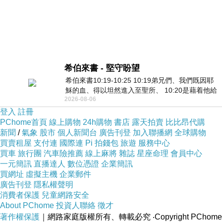
希伯來書 - 堅守盼望
希伯來書10:19-10:25 10:19弟兄們、我們既因耶
穌的血、得以坦然進入至聖所、 10:20是藉着他給
2026-08-06
我們開了一條又新又活的路從幔子經過
登入
註冊
PChome首頁
線上購物
24h購物
書店
露天拍賣
比比昂代購
新聞
/
氣象
股市
個人新聞台
廣告刊登
加入聯播網
全球購物
買賣租屋
支付連
國際連
Pi 拍錢包
旅遊
服務中心
買車
旅行團
汽車險推薦
線上麻將
雜誌
星座命理
會員中心
一元簡訊
直播達人
數位憑證
企業簡訊
買網址
虛擬主機
企業郵件
廣告刊登
隱私權聲明
消費者保護
兒童網路安全
About PChome
投資人聯絡
徵才
著作權保護
｜網路家庭版權所有、轉載必究
‧Copyright PChome