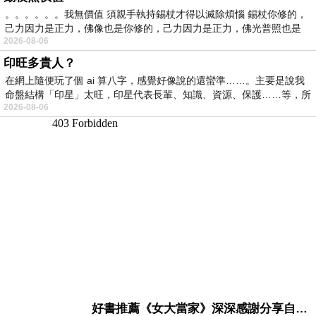
。。。。。。我無價值 須親手執持錫杖才得以滅除煩惱 錫杖你修的，
己力因力是正力，佛像也是你修的，己力因力是正力，佛光普照也是
2026-08-06
印旺多貴人？
在網上隨便玩了個 ai 算八字，感覺好像說的還蠻準……。主要是說我
命盤結構「印星」太旺，印星代表長輩、知識、資源、保護……等，所
2026-08-06
好書推薦《女大當家》深深感謝分享自己想法震撼讀者的作家，讓我看到不同樣貌的家庭！