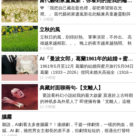
當代藝術家盧嵐新：你看到的是我的輪廓，還是你的故事？——藏在藍色裡的希望與光
💙 「我把自己藏在藍色裡，卻把希望留在光
裡。」 當代藝術家盧嵐新在此幅兼具童趣靈動與
7 小時前
抽象韻味的新作中，用湛藍的羽翼般色塊包覆著
立秋的風
立秋日的風，刮得好熱。 軍事演習，不外出。 高
雄越來越精彩。。。 晚上的夜市越來越熱鬧。 秋
9 小時前
天的風刮得很熱 夜遊消暑熱。。。
AI「曼波女郎」葛蘭1961年的結婚＋蜜月旅行 #戀上老電影 #葛蘭 #粟子
1961年5月至12月 葛蘭的結婚與蜜月旅行5月04日
葛蘭（1933～2026）偕同未婚夫高福全（1916～
12 小時前
2004）乘郵輪赴倫敦6月15日於英國倫敦St.S
典藏封面聊兩句-【支離人】
要說看科幻小說給我的最大啟蒙 莫過於上古時期
的神祇多為外星人了 即便擁有像「支離人」這種
12 小時前
驚世駭俗的神通法門 也未必讀
腦霧
聽說，AI劇看太多會腦霧？！連續劇，千篇一律劇情，一樣的狗血，很
膩...AI 劇，雖然男女主都長的差不多，但劇情短短的，很適合打發時