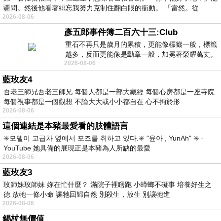
疆問。然後他看著緋忘我努力克制住翻白眼的衝動。 「當然。從
2026-08-06
彥五郎事件簿二百六十三:Club
重石不再只是歲月的累積，更能像標籤一般，標籤
越多，反而更能像是勳章一般，加冕著榮耀萬丈。
2026-08-06
習慣一如縱容，成了再難輕輕放下的罪證
藍玫友4
吾老三師兄吾老三師兄 每個人都是一部大藏經 每個心房都是一座寺院
每個視事都是一個觀想 不論大大或小小都自在 心不拘於形
2026-08-06
這個連結是本豬最愛看的肢體語言
✳️모델이 고급차 옆에서 포즈를 취하고 있다.✳️ "윤아 , YunAh" ✳️ -
YouTube 她具備的展現正是本豬為人所缺的最愛
2026-08-06
藍玫友3
玫師妹玫師妹 妳在忙什麼？ 滿院子裡瞎跑 小蟑螂不礙事 培養好生之
德 放牠一條小命 讓牠回歸自然 別殺生，放生 別讓牠進
2026-08-06
錫杖無價值