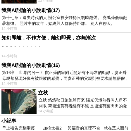
13 小時前
出一種慈祥的微笑，然後問你是不是陪小
我與AI討論的小說劇情(17)
第十七章：遺失時代的人 辦公室裡安靜得只剩時鐘聲。 堯禹舜低頭翻
著相簿。 照片中的袁年，始終與人群保持距離。 別人在聊天。
14 小時前
知幻即離，不作方便，離幻即覺，亦無漸次
。。。。。。。。。。
14 小時前
我與AI討論的小說劇情(16)
第16章 世界的另一面 虞正舜的家附近開始有不尋常的動靜，虞正舜
母親都發現好像有被跟蹤的感覺，而虞正舜的父親則被要求請無薪假，
14 小時前
立秋
立秋 悠悠秋日施施然而來 陽光仍熾熱得叫人睜不
開眼 荷塘邊賞荷者絡繹不絕 是塘邊荷葉田田的凝
14 小時前
望 風中飄逸的是映日荷花別樣紅
小記事
早上禱告完翻聖經 加拉太書2 與福音的真理不合 就在眾人面前