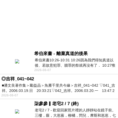
希伯來書 - 離棄真道的後果
希伯來書10:26-10:31 10:26因為我們得知真道以
後、若故意犯罪、贖罪的祭就再沒有了． 10:27惟
2026-08-07
有戰懼等候審判和那燒滅眾敵人的烈火
◎吉祥_041~042
■潘文良著作集＞勵益品＞魚雁千里共今緣＞吉祥_041~042 ▽041_吉
祥。2006.03.19.日 20:33:21▽042_吉祥。2006.03.20.一 13:47:2
2026-08-07
柒參參▎老宅2 / 7 (終)
老宅2 / 7 - 歡迎回家照片裡的人靜靜站在鏡子前。
三樓，廄，大崽蕥，柳橘，閆兒，摩斯和崽崽，七