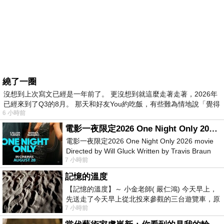
繞了一圈
沒想到上次寫文已經是一年前了。 更沒想到就這麼走著走著，2026年
已經來到了Q3的8月。 那天和好友You約吃飯，有些難為情地說「覺得
6 小時前
電影一夜限定2026 One Night Only 2026 movie
電影一夜限定2026 One Night Only 2026 movie
Directed by Will Gluck Written by Travis Braun
7 小時前
Starring Monica Barbaro
記憶的溫度
【記憶的溫度】～ 小金老師( 嚴仁鴻) 今天早上，
先送走了今天早上從北投來參觀的三台遊覽車，原
7 小時前
以為展場已經差不多要安靜下來，卻發