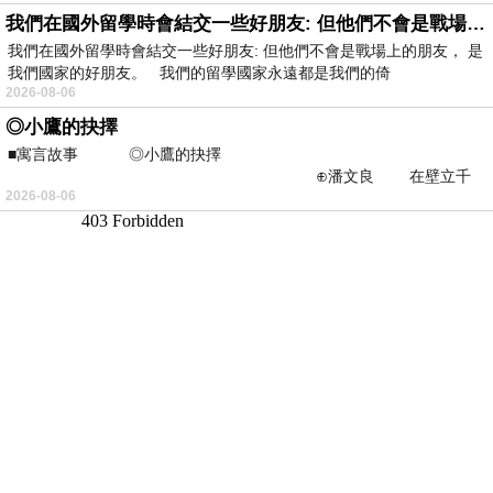
我們在國外留學時會結交一些好朋友: 但他們不會是戰場上的朋友
我們在國外留學時會結交一些好朋友: 但他們不會是戰場上的朋友， 是
我們國家的好朋友。 我們的留學國家永遠都是我們的倚
2026-08-06
◎小鷹的抉擇
■寓言故事 ◎小鷹的抉擇
⊕潘文良 在壁立千
2026-08-06
仞的懸崖上，有一座遮天蔽