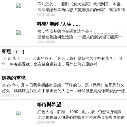
不知怎的，一看到《女大當家》就想到另一本書，
深深感謝分享自己想法震撼讀者的作家，讓我看到
2026-08-06
不同樣貌的家庭！ 《女大
科學/ 聖經 /人生 .....
哈，怪盜基德也在研究這本書～ _ _ _ _ _ _ _ 一
提起進化論與創造論， 一般人的腦袋裡可能第一
2026-08-06
時間就有「 進化論很科
春燕---(一)
《 春 燕 》 一、回來的燕子 「阿公，為什麼我的名字裡有燕？」 那
年，何春燕五歲，坐在後台戲箱上，看外公何安慶縫補一
2026-08-06
媽媽的需求
2026 年 8 月 6 日我希望能有靈感，平靜的心，寫《媽媽》這系列好久
好久，媽媽確是我生命中最重要的人之一，雖然很想媽媽像我愛她一樣
2026-08-06
等待與希望
紅色大地，莊喆，1990。亂世浮生仍想立身處世
老老實實做人撫著心跳聽音辨位依憑直覺與本能鑽
2026-08-06
向裂隙的亮處探索另一個心聲另一個共鳴的