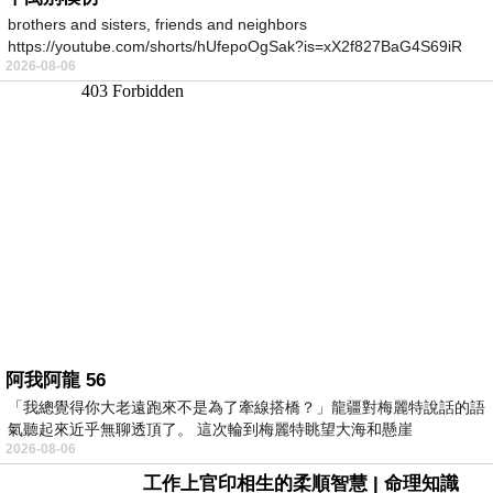
brothers and sisters, friends and neighbors
https://youtube.com/shorts/hUfepoOgSak?is=xX2f827BaG4S69iR
2026-08-06
https
阿我阿龍 56
「我總覺得你大老遠跑來不是為了牽線搭橋？」龍疆對梅麗特說話的語
氣聽起來近乎無聊透頂了。 這次輪到梅麗特眺望大海和懸崖
2026-08-06
工作上官印相生的柔順智慧 | 命理知識