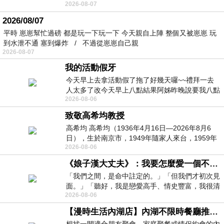
2026-08-07
個人整整齊齊地站在鏡框之外，如同
2026/08/07
平時 崽崽幫忙過磅 都是玩一下玩一下 今天親自上陣 整個又被崽崽 玩
到水泄不通 塞到爆炸 / 不過從崽崽自己親
2026-08-07
我的活動假牙
今天早上去拿活動假了拖了好幾天囉~~禮拜一去
人太多了改今天早上八點結果阿姊昨晚說要我八點
2026-08-06
去西螺農會~回到莿桐都8點半多了
致敬高希均教授
高希均 高希均（1936年4月16日—2026年8月6
日），生於南京市，1949年隨家人來台，1959年
2026-08-06
赴美深造並取得經濟發展博士學位。曾任
《娘子漢大丈夫》：我要怎麼愛一個不存在的人？
「我們之間，是命中註定的。」「但我們才初次見
面。」「聽好，我是戀愛高手、情史豐富，我很清
2026-08-06
楚這種感覺，你我之間的那種感覺，現
【漫時生活內湖店】內湖不限時餐廳推薦｜捷運港墘站美食，聚餐、約會、家庭聚會首選，正餐甜點一次滿足