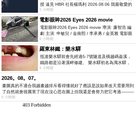
授 遠見 HBR 社長楊瑪利 2026.08.06 我最敬愛的
5 小時前
老闆、遠見．天下文化創辦人高希均教
電影眼眸2026 Eyes 2026 movie
電影眼眸2026 Eyes 2026 movie 導演: 廉智浩 編
劇 主演: 申敏兒 / 金南熙 / 李承勇 / 金英雅 電影眼
6 小時前
眸2026描述攝影師徐珍因遺
羅東林鐵：樂水驛
抵達樂水驛前會先經過5-7號隧道及橫越碼崙溪，
鐵路都是沿著溪畔修建。 樂水驛初名為濁水驛，
6 小時前
但因與臺鐵集集線車站同名，於1953
2026。08。07。
畫圖真的不適合我越畫越排斥看得懂就好了應該是說如果改天需要用到
了自然就會很厲害了現在沒心思在圖上但我還是會努力把它考過———
6 小時前