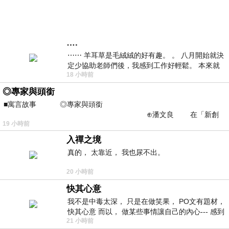
….
⋯⋯ 羊耳草是毛絨絨的好有趣。 。 八月開始就決
定少協助老師們後，我感到工作好輕鬆。 本來就
18 小時前
不是我的工作啊。 真
◎專家與頭銜
■寓言故事 ◎專家與頭銜
⊕潘文良 在「新創
19 小時前
之谷」裡——
入禪之境
真的， 太靠近， 我也尿不出。
20 小時前
快其心意
我不是中毒太深， 只是在做笑果， PO文有題材，
快其心意 而以， 做某些事情讓自己的內心--- 感到
21 小時前
愉快。