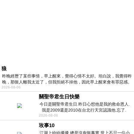
狼
昨晚經歷了某些事情，早上醒來，覺得心情不太好。坦白說，我覺得昨
晚，那個人離我太近了，但我拒絕不掉他，因此早上醒來會有罪惡感。
2026-08-06
關聖帝君生日快樂
今日是關聖帝君生日.昨日心想他是我的救命恩人.
我是2009還是2010在台北行天宮認識他.忘了.
2026-08-06
一個奇摩交友的網友學
玫事10
江湖上紛紛擾擾 總是沒有個事實 世上不只一位小