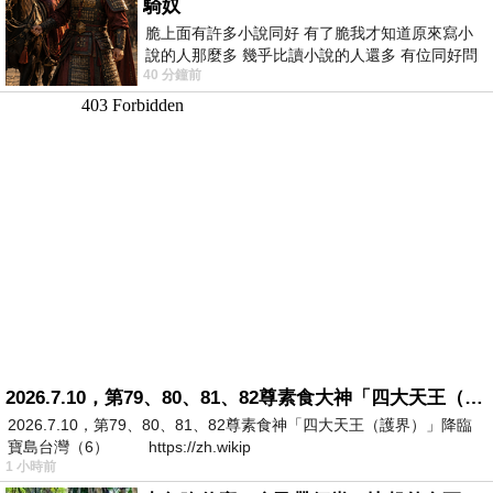
騎奴
脆上面有許多小說同好 有了脆我才知道原來寫小
說的人那麼多 幾乎比讀小說的人還多 有位同好問
40 分鐘前
了一個問題 她說為什麼高中文學獎的
2026.7.10，第79、80、81、82尊素食大神「四大天王（護界）」降臨寶島台灣（6）
2026.7.10，第79、80、81、82尊素食神「四大天王（護界）」降臨
寶島台灣（6） https://zh.wikip
1 小時前