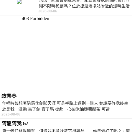
想找一間適合朋友聚會、家庭聚餐或情侶約會的內
湖不限時餐廳嗎？位於捷運港墘站附近的漫時生活
2026-08-06
內湖店，從捷運站步行約4分鐘即可抵
致青春
年輕時曾想著騎馬仗劍闖天涯 可是半路上遇到一個人 她說要許我終生
於是我一激動 當了劍 賣了馬 從此一心柴米油鹽醬醋茶 可當
2026-08-06
阿龍阿我 57
第一個任務很簡單，但這並不意味著它很容易。「你準備好了吧？」龍