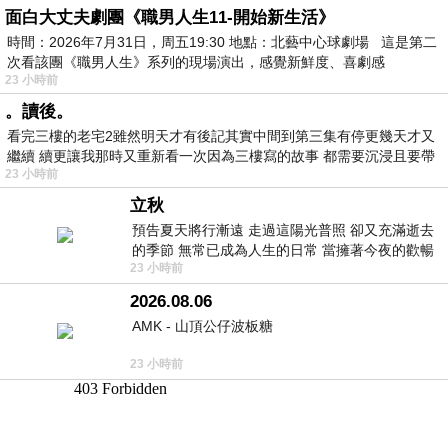
面白大丈夫劇團《職男人生11-開始新生活》
時間：2026年7月31日，周五19:30 地點：北藝中心球劇場 這是第二
次看該團《職男人生》系列的現場演出，感覺新鮮度、喜劇感
23 小時前
。讀後。
看完三樓的老宅2雖然明天才有後記其實中間到第三集有停更幾天才又
繼續 續更讓我那時又重新看一次因為三樓寫的故事 都需要沉浸且要帶
23 小時前
有
立秋
預告夏天將行漸遠 走過這陽光普照 卻又充滿逝去
的季節 無常已成為人生的日常 當擁著今夜的歡暢
23 小時前
舒心 轉眼驟成昨日 而明晨 太陽
2026.08.06
AMK - 山頂公仔波板糖
23 小時前