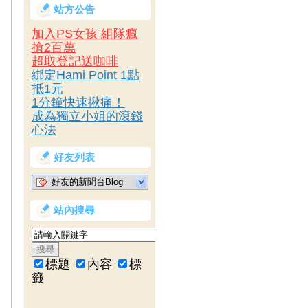
站方公告
加入PS女孩 組隊瘋
搶2百萬
超取登記送咖啡
綁定Hami Point 1點
抵1元
1分鐘快速揪痛！
成為獨立小姐的滾錢
心法
好友列表
好友的新聞台Blog
站內搜尋
標題
內容
標
籤