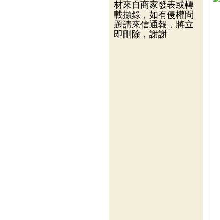
材來自商家發表或轉
載擷錄，如有侵權問
題請來信通報，將立
即刪除，謝謝