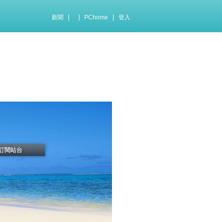
|
|
|
新聞
PChome
登入
訂閱站台