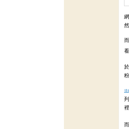
網
於
流
裡