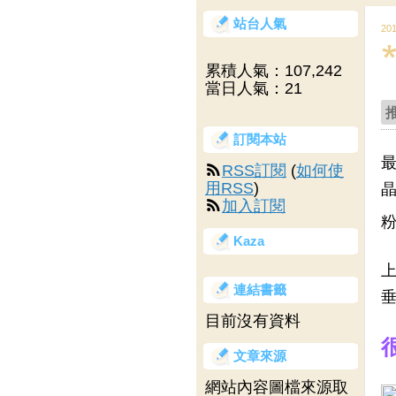
站台人氣
20
累積人氣：
107,242
當日人氣：
21
訂閱本站
最
RSS訂閱
(
如何使
用RSS
)
晶
加入訂閱
Kaza
上
連結書籤
垂
目前沒有資料
文章來源
網站內容圖檔來源取