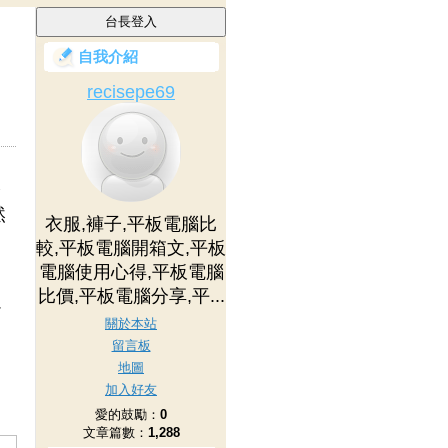
自我介紹
recisepe69
水
然
衣服,褲子,平板電腦比
較,平板電腦開箱文,平板
電腦使用心得,平板電腦
比價,平板電腦分享,平...
心
關於本站
留言板
地圖
加入好友
愛的鼓勵：
0
文章篇數：
1,288