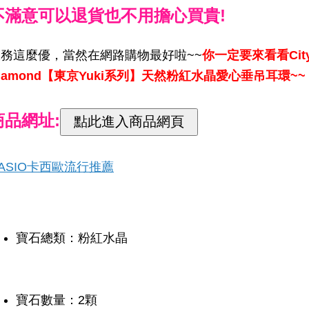
不滿意可以退貨也不用擔心買貴!
服務這麼優，當然在網路購物最好啦~~
你一定要來看看Cit
iamond【東京Yuki系列】天然粉紅水晶愛心垂吊耳環~~
商品網址:
ASIO卡西歐流行推薦
寶石總類：粉紅水晶
寶石數量：2顆