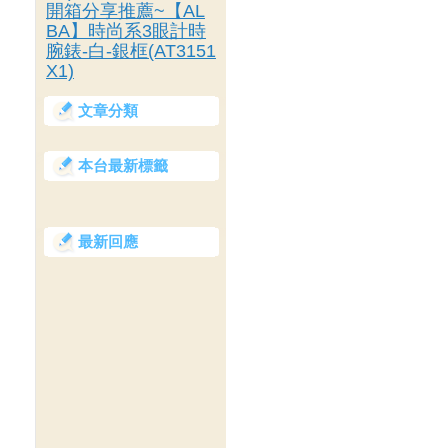
開箱分享推薦~【AL
BA】時尚系3眼計時
腕錶-白-銀框(AT3151
X1)
文章分類
本台最新標籤
最新回應